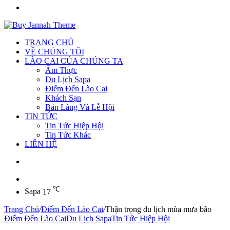
Tìm
kiếm
TRANG CHỦ
VỀ CHÚNG TÔI
LÀO CAI CỦA CHÚNG TA
Ẩm Thực
Du Lịch Sapa
Điểm Đến Lào Cai
Khách Sạn
Bản Làng Và Lễ Hội
TIN TỨC
Tin Tức Hiệp Hội
Tin Tức Khác
LIÊN HỆ
Sidebar
℃
Sapa
17
Trang Chủ
/
Điểm Đến Lào Cai
/
Thận trọng du lịch mùa mưa bão
Điểm Đến Lào Cai
Du Lịch Sapa
Tin Tức Hiệp Hội