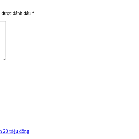
c được đánh dấu
*
n 20 triệu đồng