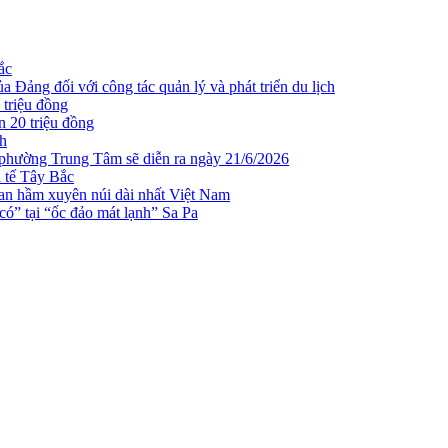
ắc
 Đảng đối với công tác quản lý và phát triển du lịch
 triệu đồng
n 20 triệu đồng
ch
 phường Trung Tâm sẽ diễn ra ngày 21/6/2026
h tế Tây Bắc
n hầm xuyên núi dài nhất Việt Nam
ó” tại “ốc đảo mát lạnh” Sa Pa