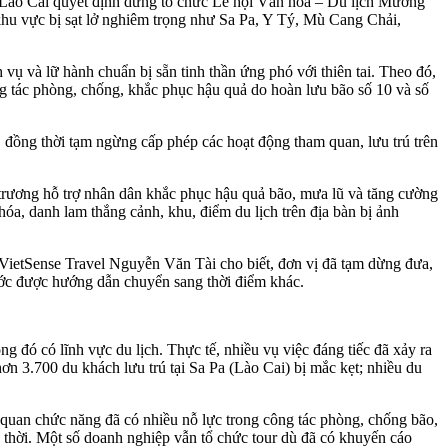
h Lào Cai quyết định dừng tổ chức Lễ hội Văn hóa – Du lịch Mường
khu vực bị sạt lở nghiêm trọng như Sa Pa, Y Tý, Mù Cang Chải,
và lữ hành chuẩn bị sẵn tinh thần ứng phó với thiên tai. Theo đó,
 tác phòng, chống, khắc phục hậu quả do hoàn lưu bão số 10 và số
 đồng thời tạm ngừng cấp phép các hoạt động tham quan, lưu trú trên
trương hỗ trợ nhân dân khắc phục hậu quả bão, mưa lũ và tăng cường
 hóa, danh lam thắng cảnh, khu, điểm du lịch trên địa bàn bị ảnh
 VietSense Travel Nguyễn Văn Tài cho biết, đơn vị đã tạm dừng đưa,
rước được hướng dẫn chuyển sang thời điểm khác.
g đó có lĩnh vực du lịch. Thực tế, nhiều vụ việc đáng tiếc đã xảy ra
 hơn 3.700 du khách lưu trú tại Sa Pa (Lào Cai) bị mắc kẹt; nhiều du
quan chức năng đã có nhiều nỗ lực trong công tác phòng, chống bão,
ịp thời. Một số doanh nghiệp vẫn tổ chức tour dù đã có khuyến cáo