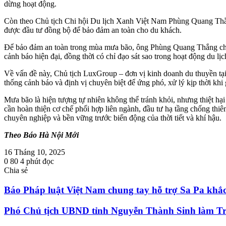
dừng hoạt động.
Còn theo Chủ tịch Chi hội Du lịch Xanh Việt Nam Phùng Quang Thắng
được đầu tư đồng bộ để bảo đảm an toàn cho du khách.
Để bảo đảm an toàn trong mùa mưa bão, ông Phùng Quang Thắng cho rằn
cảnh báo hiện đại, đồng thời có chỉ đạo sát sao trong hoạt động du l
Về vấn đề này, Chủ tịch LuxGroup – đơn vị kinh doanh du thuyền tạ
thống cảnh báo và định vị chuyên biệt để ứng phó, xử lý kịp thời khi
Mưa bão là hiện tượng tự nhiên không thể tránh khỏi, nhưng thiệt hại
cần hoàn thiện cơ chế phối hợp liên ngành, đầu tư hạ tầng chống thiên
chuyên nghiệp và bền vững trước biến động của thời tiết và khí hậu.
Theo Báo Hà Nội Mới
16 Tháng 10, 2025
0
80
4 phút đọc
Chia sẻ
Facebook
Twitter
LinkedIn
Skype
Messenger
Messenger
Chia
In
sẻ
Báo Pháp luật Việt Nam chung tay hỗ trợ Sa Pa khắ
qua
email
Phó Chủ tịch UBND tỉnh Nguyễn Thành Sinh làm Trưở