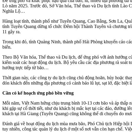
Để ứng phó và khắc phục hậu quả của bão, lũ, nhiều địa phương đã 
Lò năm 2025. Trước đó, Sở Văn hóa, Thể thao và Du lịch tỉnh Lào Ca
Nghĩa Lộ…
Hàng loạt tỉnh, thành phố như Tuyên Quang, Cao Bằng, Sơn La, Quản
tỉnh Tuyên Quang dừng tổ chức Đêm hội Thành Tuyên và chương trìn
11 gây ra.
Trong khi đó, tỉnh Quảng Ninh, thành phố Hải Phòng khuyến cáo các k
biển.
Theo Bộ Văn hóa, Thể thao và Du lịch, để ứng phó với ảnh hưởng của
kiểm soát các hoạt động du lịch. Bộ yêu cầu các địa phương rà soát toà
hưởng trực tiếp từ bão…
Thời gian này, các công ty du lịch cũng chủ động hoãn, hủy hoặc th
đón khách đến những địa phương có cảnh báo lũ lụt, sạt lở, đặc biệ
Cần có kế hoạch ứng phó bền vững
Mỗi năm, Việt Nam hứng chịu trung bình 10-13 cơn bão và áp thấp nhiệ
khi gặp sự cố thời tiết, như du khách bị mắc kẹt tại các đảo, đường lê
khách tại Hà Giang (Tuyên Quang) cũng không thể di chuyển do mưa 
Đánh giá về hoạt động du lịch mùa mưa bão, Phó Chủ tịch Hiệp hội 
tuy nhiên, công tác quản lý du lịch ở một số nơi vẫn còn hạn chế. Việ