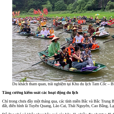
Du khách tham quan, trải nghiệm tại Khu du lịch Tam Cốc – B
Tăng cường kiểm soát các hoạt động du lịch
Chỉ trong chưa đầy một tháng qua, các tỉnh miền Bắc và Bắc Trung Bộ
đất, điển hình là Tuyên Quang, Lào Cai, Thái Nguyên, Cao Bằng, 