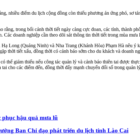
, nhiều điểm du lịch cộng đồng còn thiếu phương án ứng phó, sơ tán,
g, trong bối cảnh thời tiết ngày càng cực đoan, các tỉnh, thành phố 
ịch. Các doanh nghiệp cần theo dõi sát thông tin thời tiết trong mùa 
i Hạ Long (Quảng Ninh) và Nha Trang (Khánh Hòa) Phạm Hà nêu ý kiến
 gặp thời tiết xấu, đồng thời có cảnh báo sớm cho du khách và doanh ng
 có thể giảm thiểu nếu công tác quản lý và cảnh báo thiên tai được thự
 tai cho các điểm đến, đồng thời đẩy mạnh chuyển đổi số trong quản lý 
c phục hậu quả mưa lũ
ng Ban Chỉ đạo phát triển du lịch tỉnh Lào Cai