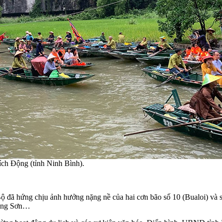
ích Động (tỉnh Ninh Bình).
 đã hứng chịu ảnh hưởng nặng nề của hai cơn bão số 10 (Bualoi) và số 
Lạng Sơn…