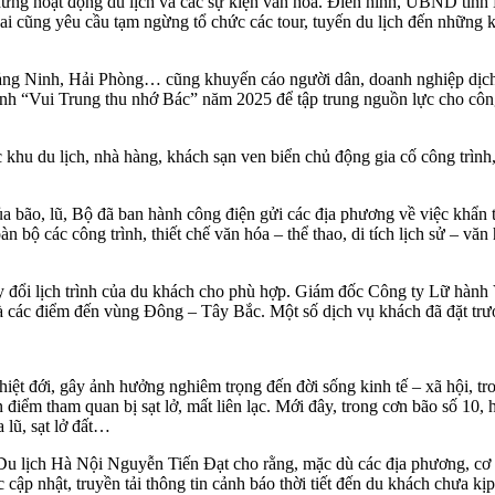
dừng hoạt động du lịch và các sự kiện văn hóa. Điển hình, UBND tỉn
i cũng yêu cầu tạm ngừng tổ chức các tour, tuyến du lịch đến những 
g Ninh, Hải Phòng… cũng khuyến cáo người dân, doanh nghiệp dịch vụ 
h “Vui Trung thu nhớ Bác” năm 2025 để tập trung nguồn lực cho công
hu du lịch, nhà hàng, khách sạn ven biển chủ động gia cố công trình,
 bão, lũ, Bộ đã ban hành công điện gửi các địa phương về việc khẩn 
n bộ các công trình, thiết chế văn hóa – thể thao, di tích lịch sử – văn
ay đổi lịch trình của du khách cho phù hợp. Giám đốc Công ty Lữ hành
t là các điểm đến vùng Đông – Tây Bắc. Một số dịch vụ khách đã đặt t
t đới, gây ảnh hưởng nghiêm trọng đến đời sống kinh tế – xã hội, tron
n điểm tham quan bị sạt lở, mất liên lạc. Mới đây, trong cơn bão số 10,
lũ, sạt lở đất…
Du lịch Hà Nội Nguyễn Tiến Đạt cho rằng, mặc dù các địa phương, cơ 
c cập nhật, truyền tải thông tin cảnh báo thời tiết đến du khách chưa k