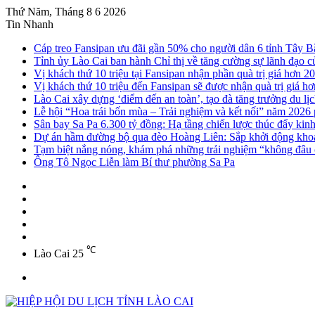
Thứ Năm, Tháng 8 6 2026
Tin Nhanh
Cáp treo Fansipan ưu đãi gần 50% cho người dân 6 tỉnh Tây B
Tỉnh ủy Lào Cai ban hành Chỉ thị về tăng cường sự lãnh đạo của
Vị khách thứ 10 triệu tại Fansipan nhận phần quà trị giá hơn 20
Vị khách thứ 10 triệu đến Fansipan sẽ được nhận quà trị giá hơ
Lào Cai xây dựng ‘điểm đến an toàn’, tạo đà tăng trưởng du lị
Lễ hội “Hoa trái bốn mùa – Trải nghiệm và kết nối” năm 2026
Sân bay Sa Pa 6.300 tỷ đồng: Hạ tầng chiến lược thúc đẩy kin
Dự án hầm đường bộ qua đèo Hoàng Liên: Sắp khởi động khoa
Tạm biệt nắng nóng, khám phá những trải nghiệm “không đâu c
Ông Tô Ngọc Liễn làm Bí thư phường Sa Pa
Sidebar
Instagram
YouTube
Twitter
Facebook
℃
Lào Cai
25
Menu