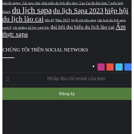
phá ấn tượng. Các mục tiêu phát triển du lịch đều tăng. Lào Cai đã đón hơn 7 triệu lượt
du lịch sapa
hiệp hội
du lịch Sapa 2023
khách
du lịch lào cai
liên hệ
Năm 2023
tuyết rơi trên sapa
văn hoá du lịch sapa
Ẩm
đại hội đại biểu du lịch lào cai
vượt 8
với những nỗ lực vượt bậc
thực sapa
CHÚNG TÔI TRÊN SOCIAL NETWOKS
Instagram
YouTube
Twitter
Fa
Nhập
địa
chỉ
email
của
bạn