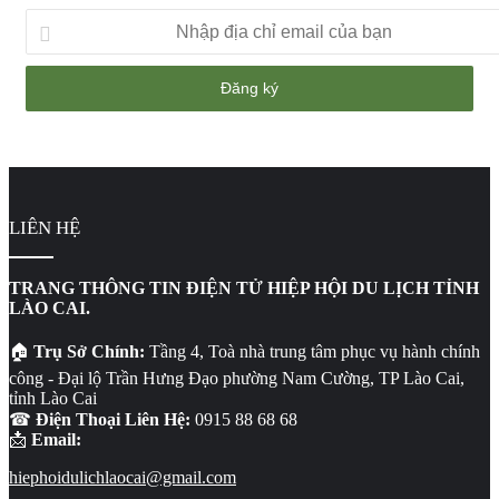
Nhập
địa
chỉ
email
của
bạn
LIÊN HỆ
TRANG THÔNG TIN ĐIỆN TỬ HIỆP HỘI DU LỊCH TỈNH
LÀO CAI.
🏠
Trụ Sở Chính:
Tầng 4, Toà nhà trung tâm phục vụ hành chính
công - Đại lộ Trần Hưng Đạo phường Nam Cường, TP Lào Cai,
tỉnh Lào Cai
☎
Điện Thoại Liên Hệ:
0915 88 68 68
📩
Email:
hiephoidulichlaocai@gmail.com