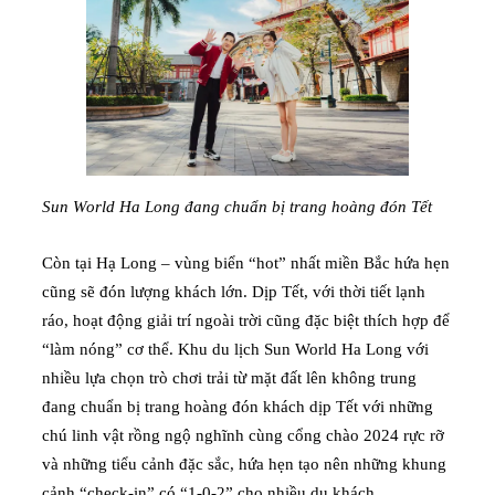
Sun World Ha Long đang chuẩn bị trang hoàng đón Tết
Còn tại Hạ Long – vùng biển “hot” nhất miền Bắc hứa hẹn
cũng sẽ đón lượng khách lớn. Dịp Tết, với thời tiết lạnh
ráo, hoạt động giải trí ngoài trời cũng đặc biệt thích hợp để
“làm nóng” cơ thể. Khu du lịch Sun World Ha Long với
nhiều lựa chọn trò chơi trải từ mặt đất lên không trung
đang chuẩn bị trang hoàng đón khách dịp Tết với những
chú linh vật rồng ngộ nghĩnh cùng cổng chào 2024 rực rỡ
và những tiểu cảnh đặc sắc, hứa hẹn tạo nên những khung
cảnh “check-in” có “1-0-2” cho nhiều du khách.