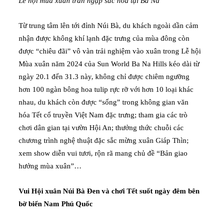
Lễ hội mùa xuân tràn ngập sắc hoa tại Bà Nà
Từ trung tâm lên tới đỉnh Núi Bà, du khách ngoài dần cảm
nhận được không khí lạnh đặc trưng của mùa đông còn
được “chiêu đãi” vô vàn trải nghiệm vào xuân trong Lễ hội
Mùa xuân năm 2024 của Sun World Ba Na Hills kéo dài từ
ngày 20.1 đến 31.3 này, không chỉ được chiêm ngưỡng
hơn 100 ngàn bông hoa tulip rực rỡ với hơn 10 loại khác
nhau, du khách còn được “sống” trong không gian văn
hóa Tết cổ truyền Việt Nam đặc trưng; tham gia các trò
chơi dân gian tại vườn Hội An; thưởng thức chuỗi các
chương trình nghệ thuật đặc sắc mừng xuân Giáp Thìn;
xem show diễn vui tươi, rộn rã mang chủ đề “Bản giao
hưởng mùa xuân”…
Vui Hội xuân Núi Bà Đen và chơi Tết suốt ngày đêm bên
bờ biển Nam Phú Quốc