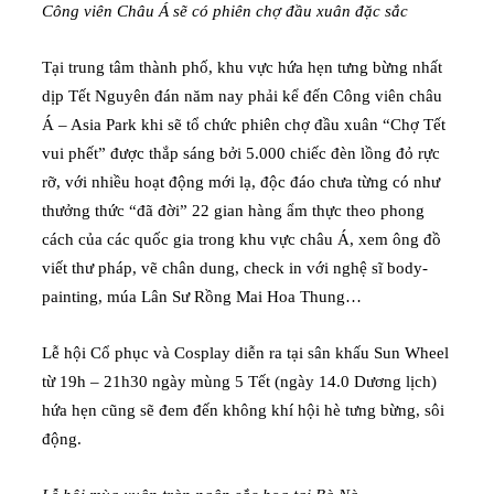
Công viên Châu Á sẽ có phiên chợ đầu xuân đặc sắc
Tại trung tâm thành phố, khu vực hứa hẹn tưng bừng nhất
dịp Tết Nguyên đán năm nay phải kể đến Công viên châu
Á – Asia Park khi sẽ tổ chức phiên chợ đầu xuân “Chợ Tết
vui phết” được thắp sáng bởi 5.000 chiếc đèn lồng đỏ rực
rỡ, với nhiều hoạt động mới lạ, độc đáo chưa từng có như
thưởng thức “đã đời” 22 gian hàng ẩm thực theo phong
cách của các quốc gia trong khu vực châu Á, xem ông đồ
viết thư pháp, vẽ chân dung, check in với nghệ sĩ body-
painting, múa Lân Sư Rồng Mai Hoa Thung…
Lễ hội Cổ phục và Cosplay diễn ra tại sân khấu Sun Wheel
từ 19h – 21h30 ngày mùng 5 Tết (ngày 14.0 Dương lịch)
hứa hẹn cũng sẽ đem đến không khí hội hè tưng bừng, sôi
động.