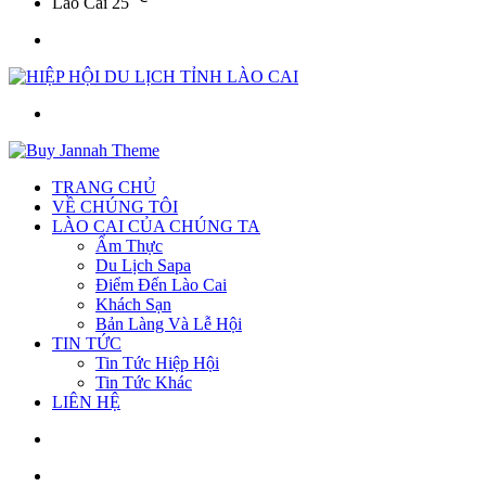
Lào Cai
25
Menu
Tìm
kiếm
TRANG CHỦ
VỀ CHÚNG TÔI
LÀO CAI CỦA CHÚNG TA
Ẩm Thực
Du Lịch Sapa
Điểm Đến Lào Cai
Khách Sạn
Bản Làng Và Lễ Hội
TIN TỨC
Tin Tức Hiệp Hội
Tin Tức Khác
LIÊN HỆ
Sidebar