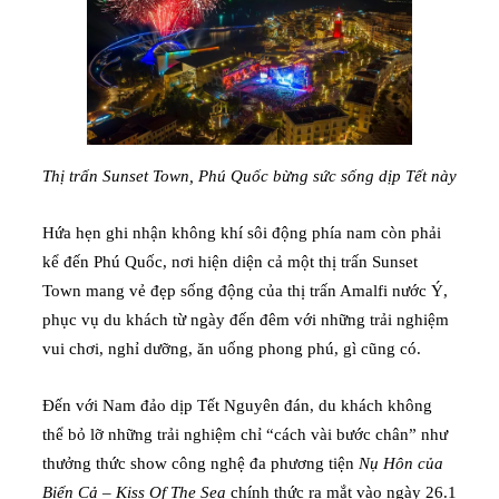
Thị trấn Sunset Town, Phú Quốc bừng sức sống dịp Tết này
Hứa hẹn ghi nhận không khí sôi động phía nam còn phải
kể đến Phú Quốc, nơi hiện diện cả một thị trấn Sunset
Town mang vẻ đẹp sống động của thị trấn Amalfi nước Ý,
phục vụ du khách từ ngày đến đêm với những trải nghiệm
vui chơi, nghỉ dưỡng, ăn uống phong phú, gì cũng có.
Đến với Nam đảo dịp Tết Nguyên đán, du khách không
thể bỏ lỡ những trải nghiệm chỉ “cách vài bước chân” như
thưởng thức show công nghệ đa phương tiện
Nụ Hôn của
Biển Cả – Kiss Of The Sea
chính thức ra mắt vào ngày 26.1