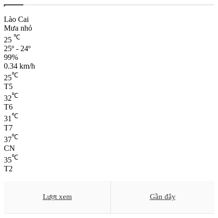
Lào Cai
Mưa nhỏ
℃
25
25º - 24º
99%
0.34 km/h
℃
25
T5
℃
32
T6
℃
31
T7
℃
37
CN
℃
35
T2
Lượt xem
Gần đây