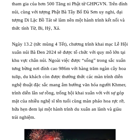
tham gia của hơn 500 Tăng ni Phật tử GHPGVN. Trên đỉnh
núi, cùng với tượng Phật Bà Tây Bổ Đà Sơn uy nghi, đại
tượng Di Lặc Bồ Tát sẽ làm nên một hành trình kết nối và
thức tỉnh Từ, Bi, Hỷ, Xả.
Ngày 13.2 (tức mùng 4 Tết), chương trình khai mạc Lễ Hội
xuân núi Bà Đen 2024 sẽ được tổ chức với quy mô lớn tại
khu vực chân núi. Ngoài việc được “sống” trong sắc xuân
tưng bừng nơi đỉnh cao 986m với hàng trăm ngàn cây hoa
tulip, du khách còn được thưởng thức các màn trình diễn
nghệ thuật đặc sắc mang âm hưởng văn hóa người Khmer,
trình diễn lân sư rồng, trống hội khai xuân với với sự góp
mặt của nhiều nghệ sĩ tên tuổi cùng màn pháo hoa rực rỡ,
hứa hẹn đem lại một hành trình du xuân an lành và giàu
trải nghiệm.