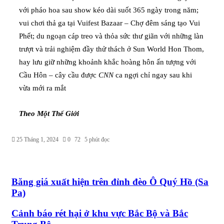
với pháo hoa sau show kéo dài suốt 365 ngày trong năm;
vui chơi thả ga tại Vuifest Bazaar – Chợ đêm sáng tạo Vui
Phết; du ngoạn cáp treo và thỏa sức thư giãn với những làn
trượt và trải nghiệm đầy thử thách ở Sun World Hon Thom,
hay lưu giữ những khoảnh khắc hoàng hôn ấn tượng với
Cầu Hôn – cây cầu được
CNN
ca ngợi chỉ ngay sau khi
vừa mới ra mắt
Theo Một Thế Giới
25 Tháng 1, 2024
0
72
5 phút đọc
Băng giá xuất hiện trên đỉnh đèo Ô Quý Hồ (Sa
Pa)
Cảnh báo rét hại ở khu vực Bắc Bộ và Bắc