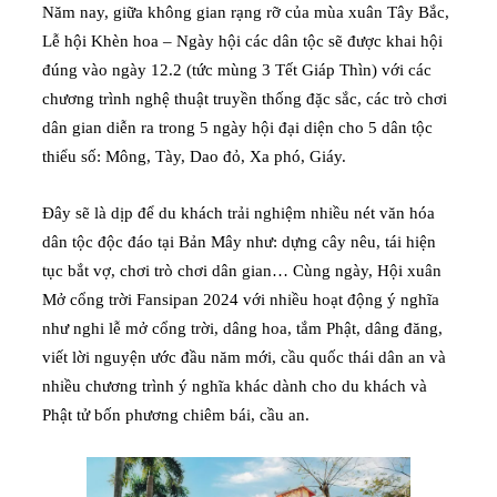
Năm nay, giữa không gian rạng rỡ của mùa xuân Tây Bắc,
Lễ hội Khèn hoa – Ngày hội các dân tộc sẽ được khai hội
đúng vào ngày 12.2 (tức mùng 3 Tết Giáp Thìn) với các
chương trình nghệ thuật truyền thống đặc sắc, các trò chơi
dân gian diễn ra trong 5 ngày hội đại diện cho 5 dân tộc
thiểu số: Mông, Tày, Dao đỏ, Xa phó, Giáy.
Đây sẽ là dịp để du khách trải nghiệm nhiều nét văn hóa
dân tộc độc đáo tại Bản Mây như: dựng cây nêu, tái hiện
tục bắt vợ, chơi trò chơi dân gian… Cùng ngày, Hội xuân
Mở cổng trời Fansipan 2024 với nhiều hoạt động ý nghĩa
như nghi lễ mở cổng trời, dâng hoa, tắm Phật, dâng đăng,
viết lời nguyện ước đầu năm mới, cầu quốc thái dân an và
nhiều chương trình ý nghĩa khác dành cho du khách và
Phật tử bốn phương chiêm bái, cầu an.