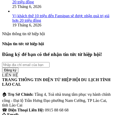
20 triệu đồng
25 Tháng 6, 2026
Vị khách thứ 10 triệu đến Fansipan sẽ được nhận quà trị giá
hơn 20 triệu đồng
19 Tháng 6, 2026
Nhận thông tin từ hiệp hội
Nhận tin tức từ hiệp hội
Đăng ký để bạn có thể nhận tin tức từ hiệp hội!
Nhập
địa
chỉ
LIÊN HỆ
email
TRANG THÔNG TIN ĐIỆN TỬ HIỆP HỘI DU LỊCH TỈNH
của
LÀO CAI.
bạn
🏠
Trụ Sở Chính:
Tầng 4, Toà nhà trung tâm phục vụ hành chính
công - Đại lộ Trần Hưng Đạo phường Nam Cường, TP Lào Cai,
tỉnh Lào Cai
☎
Điện Thoại Liên Hệ:
0915 88 68 68
📩
Email: