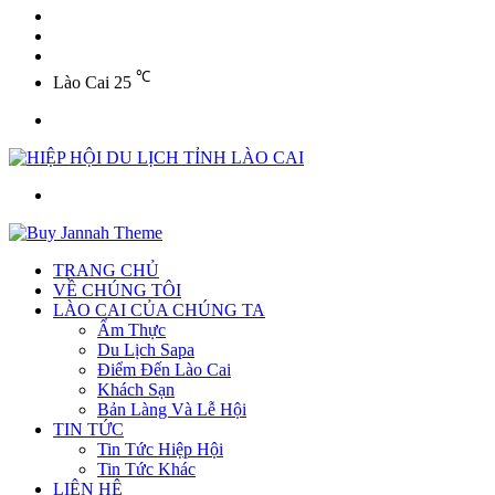
YouTube
Twitter
Facebook
℃
Lào Cai
25
Menu
Tìm
kiếm
TRANG CHỦ
VỀ CHÚNG TÔI
LÀO CAI CỦA CHÚNG TA
Ẩm Thực
Du Lịch Sapa
Điểm Đến Lào Cai
Khách Sạn
Bản Làng Và Lễ Hội
TIN TỨC
Tin Tức Hiệp Hội
Tin Tức Khác
LIÊN HỆ