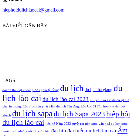
hiephoidulichlaocai@gmail.com
BÀI VIẾT GẦN ĐÂY
TAGS
du
du lịch
du lịch hà giang
doanh thu đạt khoảng 22 nghìn tỷ đồng
lịch lào cai
du lịch lào cai 2023
du lịch Lào Cai đã có sự bứt
phá ấn tượng. Các mục tiêu phát triển du lịch đều tăng. Lào Cai đã đón hơn 7 triệu lượt
du lịch sapa
hiệp hội
du lịch Sapa 2023
khách
du lịch lào cai
liên hệ
Năm 2023
tuyết rơi trên sapa
văn hoá du lịch sapa
Ẩm
đại hội đại biểu du lịch lào cai
vượt 8
với những nỗ lực vượt bậc