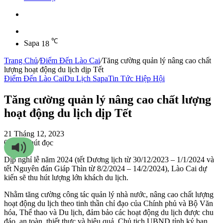
Sidebar
℃
Sapa
18
Trang Chủ
/
Điểm Đến Lào Cai
/
Tăng cường quản lý nâng cao chất
lượng hoạt động du lịch dịp Tết
Điểm Đến Lào Cai
Du Lịch Sapa
Tin Tức Hiệp Hội
Tăng cường quản lý nâng cao chất lượng
hoạt động du lịch dịp Tết
21 Tháng 12, 2023
0
76
2 phút đọc
Dịp nghỉ lễ năm 2024 (tết Dương lịch từ 30/12/2023 – 1/1/2024 và
tết Nguyên đán Giáp Thìn từ 8/2/2024 – 14/2/2024), Lào Cai dự
kiến sẽ thu hút lượng lớn khách du lịch.
Nhằm tăng cường công tác quản lý nhà nước, nâng cao chất lượng
hoạt động du lịch theo tinh thần chỉ đạo của Chính phủ và Bộ Văn
hóa, Thể thao và Du lịch, đảm bảo các hoạt động du lịch được chu
đáo, an toàn, thiết thực và hiệu quả, Chủ tịch UBND tỉnh ký ban