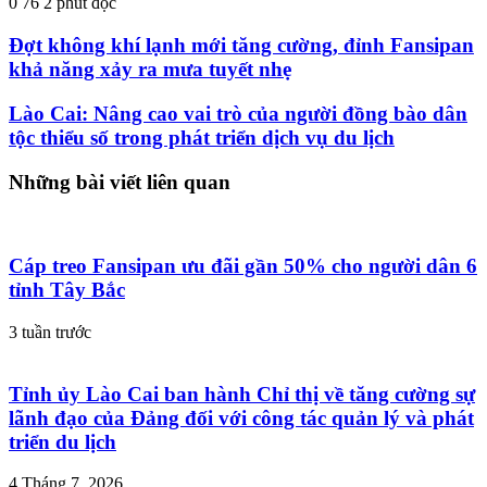
0
76
2 phút đọc
Đợt không khí lạnh mới tăng cường, đỉnh Fansipan
khả năng xảy ra mưa tuyết nhẹ
Lào Cai: Nâng cao vai trò của người đồng bào dân
tộc thiểu số trong phát triển dịch vụ du lịch
Những bài viết liên quan
Cáp treo Fansipan ưu đãi gần 50% cho người dân 6
tỉnh Tây Bắc
3 tuần trước
Tỉnh ủy Lào Cai ban hành Chỉ thị về tăng cường sự
lãnh đạo của Đảng đối với công tác quản lý và phát
triển du lịch
4 Tháng 7, 2026