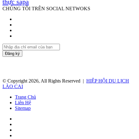
thực sapa
CHÚNG TÔI TRÊN SOCIAL NETWOKS
Facebook
Twitter
YouTube
Instagram
Nhập
địa
chỉ
email
của
bạn
© Copyright 2026, All Rights Reserved |
HIỆP HỘI DU LỊCH
LÀO CAI
Trang Chủ
Liên Hệ
Sitemap
Facebook
Twitter
YouTube
Instagram