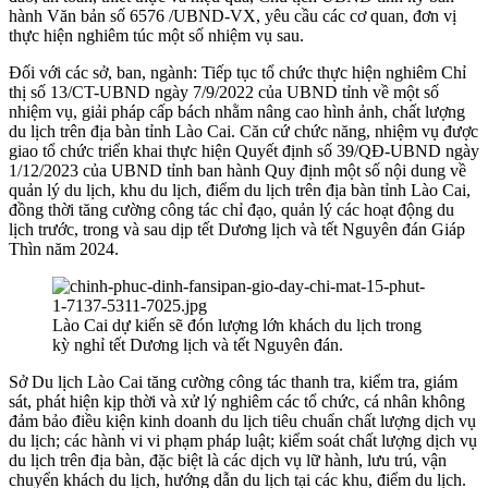
hành Văn bản số 6576 /UBND-VX, yêu cầu các cơ quan, đơn vị
thực hiện nghiêm túc một số nhiệm vụ sau.
Đối với các sở, ban, ngành: Tiếp tục tổ chức thực hiện nghiêm Chỉ
thị số 13/CT-UBND ngày 7/9/2022 của UBND tỉnh về một số
nhiệm vụ, giải pháp cấp bách nhằm nâng cao hình ảnh, chất lượng
du lịch trên địa bàn tỉnh Lào Cai. Căn cứ chức năng, nhiệm vụ được
giao tổ chức triển khai thực hiện Quyết định số 39/QĐ-UBND ngày
1/12/2023 của UBND tỉnh ban hành Quy định một số nội dung về
quản lý du lịch, khu du lịch, điểm du lịch trên địa bàn tỉnh Lào Cai,
đồng thời tăng cường công tác chỉ đạo, quản lý các hoạt động du
lịch trước, trong và sau dịp tết Dương lịch và tết Nguyên đán Giáp
Thìn năm 2024.
Lào Cai dự kiến sẽ đón lượng lớn khách du lịch trong
kỳ nghỉ tết Dương lịch và tết Nguyên đán.
Sở Du lịch Lào Cai tăng cường công tác thanh tra, kiểm tra, giám
sát, phát hiện kịp thời và xử lý nghiêm các tổ chức, cá nhân không
đảm bảo điều kiện kinh doanh du lịch tiêu chuẩn chất lượng dịch vụ
du lịch; các hành vi vi phạm pháp luật; kiểm soát chất lượng dịch vụ
du lịch trên địa bàn, đặc biệt là các dịch vụ lữ hành, lưu trú, vận
chuyển khách du lịch, hướng dẫn du lịch tại các khu, điểm du lịch.