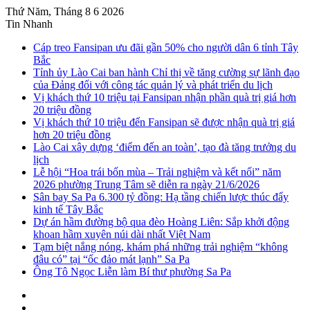
Thứ Năm, Tháng 8 6 2026
Tin Nhanh
Cáp treo Fansipan ưu đãi gần 50% cho người dân 6 tỉnh Tây
Bắc
Tỉnh ủy Lào Cai ban hành Chỉ thị về tăng cường sự lãnh đạo
của Đảng đối với công tác quản lý và phát triển du lịch
Vị khách thứ 10 triệu tại Fansipan nhận phần quà trị giá hơn
20 triệu đồng
Vị khách thứ 10 triệu đến Fansipan sẽ được nhận quà trị giá
hơn 20 triệu đồng
Lào Cai xây dựng ‘điểm đến an toàn’, tạo đà tăng trưởng du
lịch
Lễ hội “Hoa trái bốn mùa – Trải nghiệm và kết nối” năm
2026 phường Trung Tâm sẽ diễn ra ngày 21/6/2026
Sân bay Sa Pa 6.300 tỷ đồng: Hạ tầng chiến lược thúc đẩy
kinh tế Tây Bắc
Dự án hầm đường bộ qua đèo Hoàng Liên: Sắp khởi động
khoan hầm xuyên núi dài nhất Việt Nam
Tạm biệt nắng nóng, khám phá những trải nghiệm “không
đâu có” tại “ốc đảo mát lạnh” Sa Pa
Ông Tô Ngọc Liễn làm Bí thư phường Sa Pa
Sidebar
Instagram