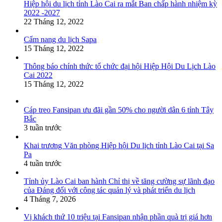
Hiệp hội du lịch tỉnh Lào Cai ra mắt Ban chấp hành nhiệm kỳ
2022 -2027
22 Tháng 12, 2022
Cẩm nang du lịch Sapa
15 Tháng 12, 2022
Thông báo chính thức tổ chức đại hội Hiệp Hội Du Lịch Lào
Cai 2022
15 Tháng 12, 2022
Cáp treo Fansipan ưu đãi gần 50% cho người dân 6 tỉnh Tây
Bắc
3 tuần trước
Khai trương Văn phòng Hiệp hội Du lịch tỉnh Lào Cai tại Sa
Pa
4 tuần trước
Tỉnh ủy Lào Cai ban hành Chỉ thị về tăng cường sự lãnh đạo
của Đảng đối với công tác quản lý và phát triển du lịch
4 Tháng 7, 2026
Vị khách thứ 10 triệu tại Fansipan nhận phần quà trị giá hơn