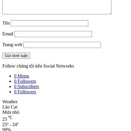
Tên
Email
Trang web
Follow chúng tôi trên Social Networks
0
Mems
0
Followers
0
Subscribers
0
Followers
Weather
Lào Cai
Mưa nhỏ
℃
25
25º - 24º
99%