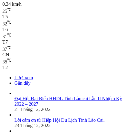
0.34 km/h
℃
25
T5
℃
32
T6
℃
31
T7
℃
37
CN
℃
35
T2
Lượt xem
Gần đây
Đại Hội Đại Biểu HHDL Tỉnh Lào cai Lần II Nhiệm Kỳ
2022 – 2027
21 Tháng 12, 2022
Lời cảm ơn từ Hiệp Hội Du Lịch Tỉnh Lào Cai.
23 Tháng 12, 2022