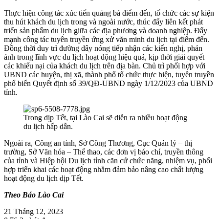
Thực hiện công tác xúc tiến quảng bá điểm đến, tổ chức các sự kiện
thu hút khách du lịch trong và ngoài nước, thúc đẩy liên kết phát
triển sản phẩm du lịch giữa các địa phương và doanh nghiệp. Đẩy
mạnh công tác tuyên truyền ứng xử văn minh du lịch tại điểm đến.
Đồng thời duy trì đường dây nóng tiếp nhận các kiến nghị, phản
ánh trong lĩnh vực du lịch hoạt động hiệu quả, kịp thời giải quyết
các khiếu nại của khách du lịch trên địa bàn. Chủ trì phối hợp với
UBND các huyện, thị xã, thành phố tổ chức thực hiện, tuyên truyền
phổ biến Quyết định số 39/QĐ-UBND ngày 1/12/2023 của UBND
tỉnh.
Trong dịp Tết, tại Lào Cai sẽ diễn ra nhiều hoạt động
du lịch hấp dẫn.
Ngoài ra, Công an tỉnh, Sở Công Thương, Cục Quản lý – thị
trường, Sở Văn hóa – Thể thao, các đơn vị báo chí, truyền thông
của tỉnh và Hiệp hội Du lịch tỉnh căn cứ chức năng, nhiệm vụ, phối
hợp triển khai các hoạt động nhằm đảm bảo nâng cao chất lượng
hoạt động du lịch dịp Tết.
Theo Báo Lào Cai
21 Tháng 12, 2023