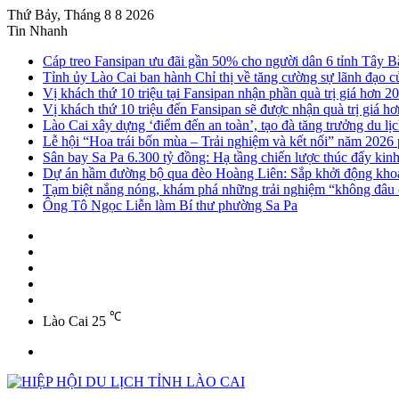
Thứ Bảy, Tháng 8 8 2026
Tin Nhanh
Cáp treo Fansipan ưu đãi gần 50% cho người dân 6 tỉnh Tây B
Tỉnh ủy Lào Cai ban hành Chỉ thị về tăng cường sự lãnh đạo của
Vị khách thứ 10 triệu tại Fansipan nhận phần quà trị giá hơn 20
Vị khách thứ 10 triệu đến Fansipan sẽ được nhận quà trị giá hơ
Lào Cai xây dựng ‘điểm đến an toàn’, tạo đà tăng trưởng du lị
Lễ hội “Hoa trái bốn mùa – Trải nghiệm và kết nối” năm 2026
Sân bay Sa Pa 6.300 tỷ đồng: Hạ tầng chiến lược thúc đẩy kin
Dự án hầm đường bộ qua đèo Hoàng Liên: Sắp khởi động khoa
Tạm biệt nắng nóng, khám phá những trải nghiệm “không đâu c
Ông Tô Ngọc Liễn làm Bí thư phường Sa Pa
Sidebar
Instagram
YouTube
Twitter
Facebook
℃
Lào Cai
25
Menu