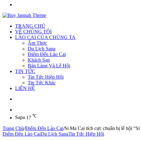
Tìm
kiếm
TRANG CHỦ
VỀ CHÚNG TÔI
LÀO CAI CỦA CHÚNG TA
Ẩm Thực
Du Lịch Sapa
Điểm Đến Lào Cai
Khách Sạn
Bản Làng Và Lễ Hội
TIN TỨC
Tin Tức Hiệp Hội
Tin Tức Khác
LIÊN HỆ
Sidebar
℃
Sapa
17
Trang Chủ
/
Điểm Đến Lào Cai
/
Si Ma Cai tích cực chuẩn bị lễ hội “
Điểm Đến Lào Cai
Du Lịch Sapa
Tin Tức Hiệp Hội