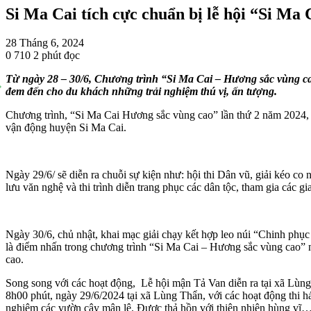
Si Ma Cai tích cực chuẩn bị lễ hội “Si Ma
28 Tháng 6, 2024
0
710
2 phút đọc
Từ ngày 28 – 30/6, Chương trình “Si Ma Cai – Hương sắc vùng cao
đem đến cho du khách những trải nghiệm thú vị, ấn tượng.
Chương trình, “Si Ma Cai Hương sắc vùng cao” lần thứ 2 năm 2024, v
vận động huyện Si Ma Cai.
Ngày 29/6/ sẽ diễn ra chuỗi sự kiện như: hội thi Dân vũ, giải kéo co 
lưu văn nghệ và thi trình diễn trang phục các dân tộc, tham gia các
Ngày 30/6, chủ nhật, khai mạc giải chạy kết hợp leo núi “Chinh ph
là điểm nhấn trong chương trình “Si Ma Cai – Hương sắc vùng cao” n
cao.
Song song với các hoạt động, Lễ hội mận Tả Van diễn ra tại xã Lùng
8h00 phút, ngày 29/6/2024 tại xã Lùng Thẩn, với các hoạt động thi há
nghiệm các vườn cây mận lê. Được thả hồn với thiên nhiên hùng vĩ