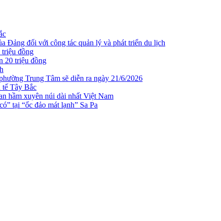
ắc
 Đảng đối với công tác quản lý và phát triển du lịch
 triệu đồng
n 20 triệu đồng
ch
 phường Trung Tâm sẽ diễn ra ngày 21/6/2026
h tế Tây Bắc
n hầm xuyên núi dài nhất Việt Nam
ó” tại “ốc đảo mát lạnh” Sa Pa