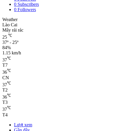
0
Subscribers
0
Followers
Weather
Lào Cai
Mây rải rác
℃
25
37º - 25º
84%
1.15 km/h
℃
37
T7
℃
36
CN
℃
37
T2
℃
36
T3
℃
37
T4
Lượt xem
Gần đây