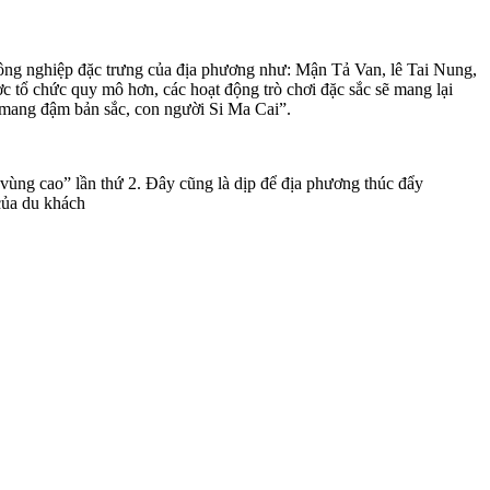
ông nghiệp đặc trưng của địa phương như: Mận Tả Van, lê Tai Nung,
 tổ chức quy mô hơn, các hoạt động trò chơi đặc sắc sẽ mang lại
 mang đậm bản sắc, con người Si Ma Cai”.
vùng cao” lần thứ 2. Đây cũng là dịp để địa phương thúc đẩy
 của du khách