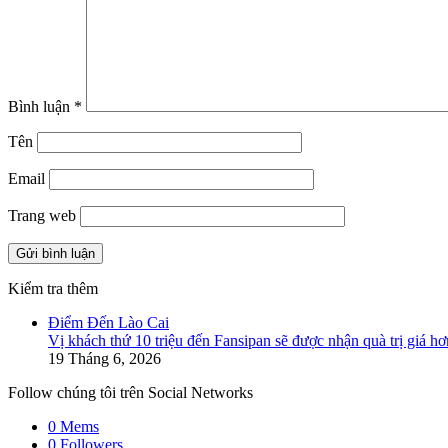
Bình luận
*
Tên
Email
Trang web
Kiểm tra thêm
Close
Điểm Đến Lào Cai
Vị khách thứ 10 triệu đến Fansipan sẽ được nhận quà trị giá hơ
19 Tháng 6, 2026
Follow chúng tôi trên Social Networks
0
Mems
0
Followers