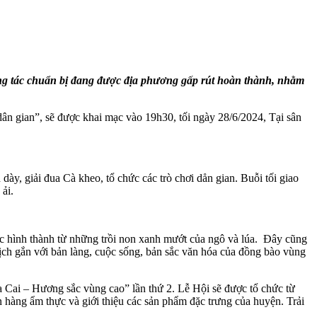
ông tác chuẩn bị đang được địa phương gấp rút hoàn thành, nhằm
ân gian”, sẽ được khai mạc vào 19h30, tối ngày 28/6/2024, Tại sân
 dày, giải đua Cà kheo, tổ chức các trò chơi dån gian. Buỗi tối giao
ải.
ợc hình thành từ những trồi non xanh mướt của ngô và lúa. Đây cũng
ch gắn với bản làng, cuộc sống, bản sắc văn hóa của đồng bào vùng
 Cai – Hương sắc vùng cao” lần thứ 2. Lễ Hội sẽ được tổ chức từ
n hàng ẩm thực và giới thiệu các sản phẩm đặc trưng của huyện. Trải