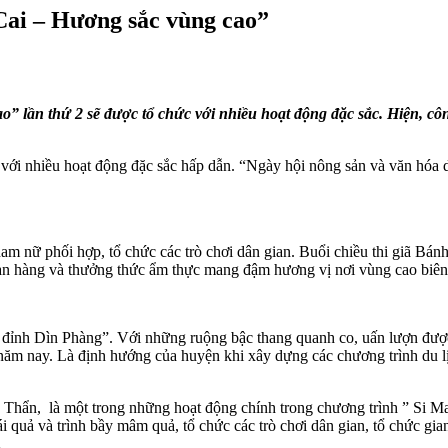
 Cai – Hương sắc vùng cao”
” lần thứ 2 sẽ được tổ chức với nhiều hoạt động đặc sắc. Hiện, c
ới nhiều hoạt động đặc sắc hấp dẫn. “Ngày hội nông sản và văn hóa d
nam nữ phối hợp, tổ chức các trò chơi dân gian. Buổi chiều thi giã Bánh
 gian hàng và thưởng thức ẩm thực mang đậm hương vị nơi vùng cao biên 
ục đỉnh Dìn Phàng”. Với những ruộng bậc thang quanh co, uấn lượn đư
ăm nay. Là định hướng của huyện khi xây dựng các chương trình du lị
 Thẩn, là một trong những hoạt động chính trong chương trình ” Si Ma
i quả và trình bầy mâm quả, tổ chức các trò chơi dân gian, tổ chức gia
…