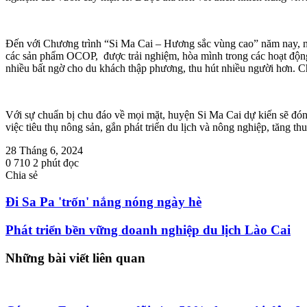
Đến với Chương trình “Si Ma Cai – Hương sắc vùng cao” năm nay, nh
các sản phẩm OCOP, được trải nghiệm, hòa mình trong các hoạt động 
nhiều bất ngờ cho du khách thập phương, thu hút nhiều người hơn. 
Với sự chuẩn bị chu đáo về mọi mặt, huyện Si Ma Cai dự kiến sẽ đón
việc tiêu thụ nông sản, gắn phát triển du lịch và nông nghiệp, tăng
28 Tháng 6, 2024
0
710
2 phút đọc
Chia sẻ
Facebook
Twitter
LinkedIn
Skype
Messenger
Messenger
Chia
In
sẻ
Đi Sa Pa 'trốn' nắng nóng ngày hè
qua
email
Phát triển bền vững doanh nghiệp du lịch Lào Cai
Những bài viết liên quan