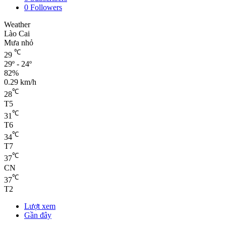
0
Followers
Weather
Lào Cai
Mưa nhỏ
℃
29
29º - 24º
82%
0.29 km/h
℃
28
T5
℃
31
T6
℃
34
T7
℃
37
CN
℃
37
T2
Lượt xem
Gần đây