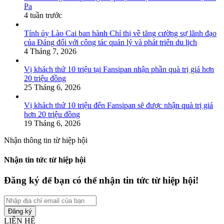
Pa
4 tuần trước
Tỉnh ủy Lào Cai ban hành Chỉ thị về tăng cường sự lãnh đạo
của Đảng đối với công tác quản lý và phát triển du lịch
4 Tháng 7, 2026
Vị khách thứ 10 triệu tại Fansipan nhận phần quà trị giá hơn
20 triệu đồng
25 Tháng 6, 2026
Vị khách thứ 10 triệu đến Fansipan sẽ được nhận quà trị giá
hơn 20 triệu đồng
19 Tháng 6, 2026
Nhận thông tin từ hiệp hội
Nhận tin tức từ hiệp hội
Đăng ký để bạn có thể nhận tin tức từ hiệp hội!
Nhập
địa
chỉ
LIÊN HỆ