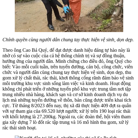
Chính quyền cùng người dân chung tay thực hiện vệ sinh, dọn dẹp.
Theo ông Cao Bá Quý, để đạt được danh hiệu đáng tự hào này là
nhờ có sự vào cuộc của cả hệ thống chính trị và sự đồng thuận,
hưởng ứng của người dân. Minh chứng cho điều đó, ông Quý cho
biết: Vào mỗi cuối tuần, trên tuyến đường, cán bộ, công chức, viên
chức và người dân cùng chung tay thực hiện vệ sinh, dọn dẹp, thu
gom xử lý chất thải, rác thải, khơi thông cống rãnh đảm bảo vệ sinh
môi trường khu vực sinh sống làm việc và kinh doanh. Hoạt động
không chỉ phát triển ở những tuyến phố khu vực trung tâm nơi tập
trung nhiều nhà hàng, khách sạn và cơ sở kinh doanh dịch vụ du
lịch mà những tuyến đường về thôn, bản cũng được triển khai tích
cực. Từ tháng 8/2023 đến nay, thị xã đã thực hiện 409 đợt ra quân
với sự tham gia của 69.520 lượt người; xử lý trên 190 loại rác thải
với khối lượng là 27.200kg. Ngoài ra, các đoàn thể, hội viên tham
gia xây dựng 7 lò đốt rác tập trung và 16 mô hình thu gom, xử lý
rác thải sinh hoạt.