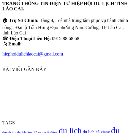
email
TRANG THÔNG TIN ĐIỆN TỬ HIỆP HỘI DU LỊCH TỈNH
của
LÀO CAI.
bạn
🏠
Trụ Sở Chính:
Tầng 4, Toà nhà trung tâm phục vụ hành chính
công - Đại lộ Trần Hưng Đạo phường Nam Cường, TP Lào Cai,
tỉnh Lào Cai
☎
Điện Thoại Liên Hệ:
0915 88 68 68
📩
Email:
hiephoidulichlaocai@gmail.com
BÀI VIẾT GẦN ĐÂY
TAGS
du
du lịch
du lịch hà giang
doanh thu đạt khoảng 22 nghìn tỷ đồng