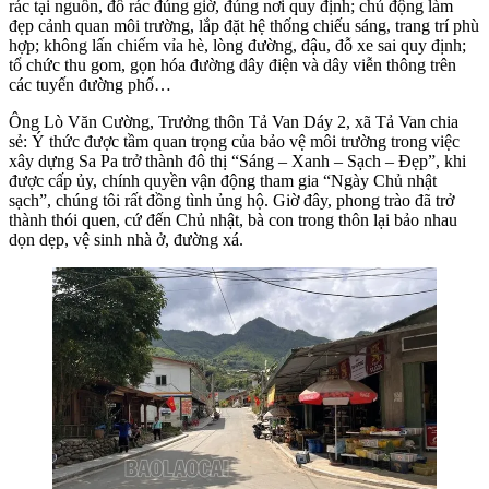
rác tại nguồn, đổ rác đúng giờ, đúng nơi quy định; chủ động làm
đẹp cảnh quan môi trường, lắp đặt hệ thống chiếu sáng, trang trí phù
hợp; không lấn chiếm vỉa hè, lòng đường, đậu, đỗ xe sai quy định;
tổ chức thu gom, gọn hóa đường dây điện và dây viễn thông trên
các tuyến đường phố…
Ông Lò Văn Cường, Trưởng thôn Tả Van Dáy 2, xã Tả Van chia
sẻ: Ý thức được tầm quan trọng của bảo vệ môi trường trong việc
xây dựng Sa Pa trở thành đô thị “Sáng – Xanh – Sạch – Đẹp”, khi
được cấp ủy, chính quyền vận động tham gia “Ngày Chủ nhật
sạch”, chúng tôi rất đồng tình ủng hộ. Giờ đây, phong trào đã trở
thành thói quen, cứ đến Chủ nhật, bà con trong thôn lại bảo nhau
dọn dẹp, vệ sinh nhà ở, đường xá.