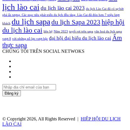
lịch lào cai
du lịch lào cai 2023
du lịch Lào Cai đã có sự bứt
phá ấn tượng. Các mục tiêu phát triển du lịch đều tăng. Lào Cai đã đón hơn 7 triệu lượt
du lịch sapa
hiệp hội
du lịch Sapa 2023
khách
du lịch lào cai
liên hệ
Năm 2023
tuyết rơi trên sapa
văn hoá du lịch sapa
Ẩm
đại hội đại biểu du lịch lào cai
vượt 8
với những nỗ lực vượt bậc
thực sapa
CHÚNG TÔI TRÊN SOCIAL NETWOKS
Facebook
Twitter
YouTube
Instagram
Nhập
địa
chỉ
email
của
bạn
© Copyright 2026, All Rights Reserved |
HIỆP HỘI DU LỊCH
LÀO CAI