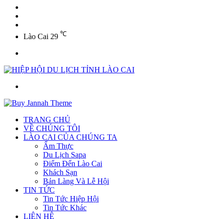
YouTube
Twitter
Facebook
℃
Lào Cai
29
Menu
Tìm
kiếm
TRANG CHỦ
VỀ CHÚNG TÔI
LÀO CAI CỦA CHÚNG TA
Ẩm Thực
Du Lịch Sapa
Điểm Đến Lào Cai
Khách Sạn
Bản Làng Và Lễ Hội
TIN TỨC
Tin Tức Hiệp Hội
Tin Tức Khác
LIÊN HỆ