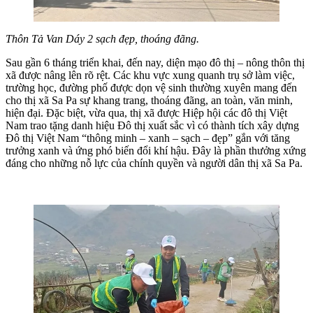
Thôn Tả Van Dáy 2 sạch đẹp, thoáng đãng.
Sau gần 6 tháng triển khai, đến nay, diện mạo đô thị – nông thôn thị
xã được nâng lên rõ rệt. Các khu vực xung quanh trụ sở làm việc,
trường học, đường phố được dọn vệ sinh thường xuyên mang đến
cho thị xã Sa Pa sự khang trang, thoáng đãng, an toàn, văn minh,
hiện đại. Đặc biệt, vừa qua, thị xã được Hiệp hội các đô thị Việt
Nam trao tặng danh hiệu Đô thị xuất sắc vì có thành tích xây dựng
Đô thị Việt Nam “thông minh – xanh – sạch – đẹp” gắn với tăng
trưởng xanh và ứng phó biến đổi khí hậu. Đây là phần thưởng xứng
đáng cho những nỗ lực của chính quyền và người dân thị xã Sa Pa.