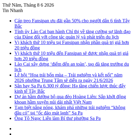
Thứ Năm, Tháng 8 6 2026
Tin Nhanh
Cáp treo Fansipan ưu đãi gần 50% cho người dân 6 tỉnh Tây
Bắc
Tỉnh ủy Lào Cai ban hành Chỉ thị về tăng cường sự lãnh đạo
của Đảng đối với công tác quản lý và phát triển du lịch
Vị khách thứ 10 triệu tại Fansipan nhận phần quà trị giá hơn
20 triệu đồng
Vị khách thứ 10 triệu đến Fansipan sẽ được nhận quà trị giá
hơn 20 triệu đồng
Lào Cai xây dựng ‘điểm đến an toàn’, tạo đà tăng trưởng du
lịch
Lễ hội “Hoa trái bốn mùa – Trải nghiệm và kết nối” năm
2026 phường Trung Tâm sẽ diễn ra ngày 21/6/2026
Sân bay Sa Pa 6.300 tỷ đồng: Hạ tầng chiến lược thúc đẩy
kinh tế Tây Bắc
Dự án hầm đường bộ qua đèo Hoàng Liên: Sắp khởi động
khoan hầm xuyên núi dài nhất Việt Nam
Tạm biệt nắng nóng, khám phá những trải nghiệm “không
đâu có” tại “ốc đảo mát lạnh” Sa Pa
Ông Tô Ngọc Liễn làm Bí thư phường Sa Pa
Sidebar
Instagram