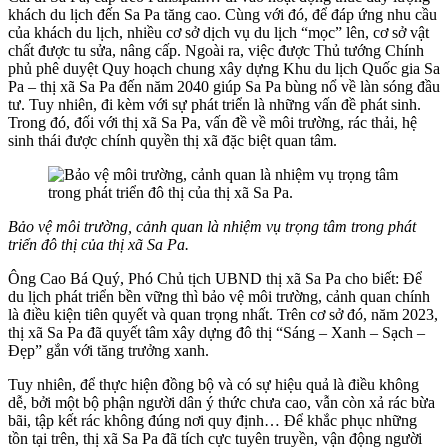
khách du lịch đến Sa Pa tăng cao. Cùng với đó, để đáp ứng nhu cầu
của khách du lịch, nhiều cơ sở dịch vụ du lịch “mọc” lên, cơ sở vật
chất được tu sửa, nâng cấp. Ngoài ra, việc được Thủ tướng Chính
phủ phê duyệt Quy hoạch chung xây dựng Khu du lịch Quốc gia Sa
Pa – thị xã Sa Pa đến năm 2040 giúp Sa Pa bùng nổ về làn sóng đầu
tư. Tuy nhiên, đi kèm với sự phát triển là những vấn đề phát sinh.
Trong đó, đối với thị xã Sa Pa, vấn đề về môi trường, rác thải, hệ
sinh thái được chính quyền thị xã đặc biệt quan tâm.
Bảo vệ môi trường, cảnh quan là nhiệm vụ trọng tâm trong phát
triển đô thị của thị xã Sa Pa.
Ông Cao Bá Quý, Phó Chủ tịch UBND thị xã Sa Pa cho biết: Để
du lịch phát triển bền vững thì bảo vệ môi trường, cảnh quan chính
là điều kiện tiên quyết và quan trọng nhất. Trên cơ sở đó, năm 2023,
thị xã Sa Pa đã quyết tâm xây dựng đô thị “Sáng – Xanh – Sạch –
Đẹp” gắn với tăng trưởng xanh.
Tuy nhiên, để thực hiện đồng bộ và có sự hiệu quả là điều không
dễ, bởi một bộ phận người dân ý thức chưa cao, vẫn còn xả rác bừa
bãi, tập kết rác không đúng nơi quy định… Để khắc phục những
tồn tại trên, thị xã Sa Pa đã tích cực tuyên truyền, vận động người