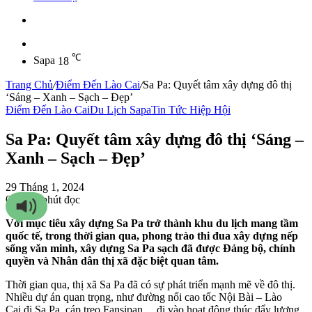
Sidebar
℃
Sapa
18
Trang Chủ
/
Điểm Đến Lào Cai
/
Sa Pa: Quyết tâm xây dựng đô thị
‘Sáng – Xanh – Sạch – Đẹp’
Điểm Đến Lào Cai
Du Lịch Sapa
Tin Tức Hiệp Hội
Sa Pa: Quyết tâm xây dựng đô thị ‘Sáng –
Xanh – Sạch – Đẹp’
29 Tháng 1, 2024
0
221
5 phút đọc
Với mục tiêu xây dựng Sa Pa trở thành khu du lịch mang tầm
quốc tế, trong thời gian qua, phong trào thi đua xây dựng nếp
sống văn minh, xây dựng Sa Pa sạch đã được Đảng bộ, chính
quyền và Nhân dân thị xã đặc biệt quan tâm.
Thời gian qua, thị xã Sa Pa đã có sự phát triển mạnh mẽ về đô thị.
Nhiều dự án quan trọng, như đường nối cao tốc Nội Bài – Lào
Cai đi Sa Pa, cáp treo Fansipan… đi vào hoạt động thúc đẩy lượng