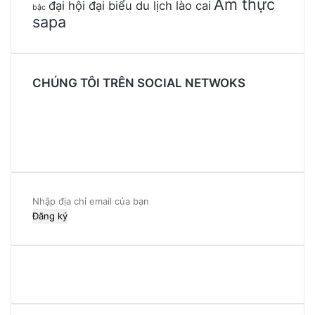
Ẩm thực
đại hội đại biểu du lịch lào cai
bậc
sapa
CHÚNG TÔI TRÊN SOCIAL NETWOKS
Facebook
Twitter
YouTube
Instagram
Nhập
địa
chỉ
email
của
bạn