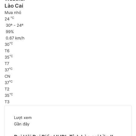
Lào Cai
Mưa nhỏ
℃
24
30º - 24º
99%
0.67 km/h
℃
30
T6
℃
35
T7
℃
37
CN
℃
37
T2
℃
35
T3
Lượt xem
Gần đây