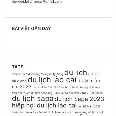
hiephoidulichlaocai@gmail.com
BÀI VIẾT GẦN ĐÂY
TAGS
du lịch
du lịch
doanh thu đạt khoảng 22 nghìn tỷ đồng
du lịch lào cai
du lịch lào
hà giang
cai 2023
du lịch Lào Cai đã có sự bứt phá ấn tượng. Các mục
tiêu phát triển du lịch đều tăng. Lào Cai đã đón hơn 7 triệu lượt khách
du lịch sapa
du lịch Sapa 2023
hiệp hội du lịch lào cai
liên hệ
Năm 2023
tuyết rơi trên sapa
văn hoá du lịch sapa
vượt 8
với những nỗ lực vượt