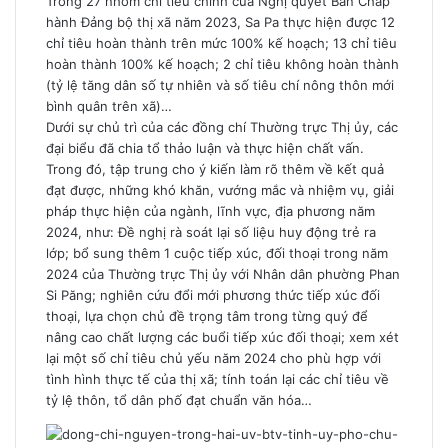
Trong 27 nhóm chỉ tiêu chính của Nghị quyết Ban Chấp
hành Đảng bộ thị xã năm 2023, Sa Pa thực hiện được 12
chỉ tiêu hoàn thành trên mức 100% kế hoạch; 13 chỉ tiêu
hoàn thành 100% kế hoạch; 2 chỉ tiêu không hoàn thành
(tỷ lệ tăng dân số tự nhiên và số tiêu chí nông thôn mới
bình quân trên xã)…
Dưới sự chủ trì của các đồng chí Thường trực Thị ủy, các
đại biểu đã chia tổ thảo luận và thực hiện chất vấn.
Trong đó, tập trung cho ý kiến làm rõ thêm về kết quả
đạt được, những khó khăn, vướng mắc và nhiệm vụ, giải
pháp thực hiện của ngành, lĩnh vực, địa phương năm
2024, như: Đề nghị rà soát lại số liệu huy động trẻ ra
lớp; bổ sung thêm 1 cuộc tiếp xúc, đối thoại trong năm
2024 của Thường trực Thị ủy với Nhân dân phường Phan
Si Păng; nghiên cứu đổi mới phương thức tiếp xúc đối
thoại, lựa chọn chủ đề trọng tâm trong từng quý để
nâng cao chất lượng các buổi tiếp xúc đối thoại; xem xét
lại một số chỉ tiêu chủ yếu năm 2024 cho phù hợp với
tình hình thực tế của thị xã; tính toán lại các chỉ tiêu về
tỷ lệ thôn, tổ dân phố đạt chuẩn văn hóa…