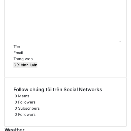
ì
n
h
l
u
ậ
n
*
Tên
Email
Trang web
Follow chúng tôi trên Social Networks
0
Mems
0
Followers
0
Subscribers
0
Followers
Weather