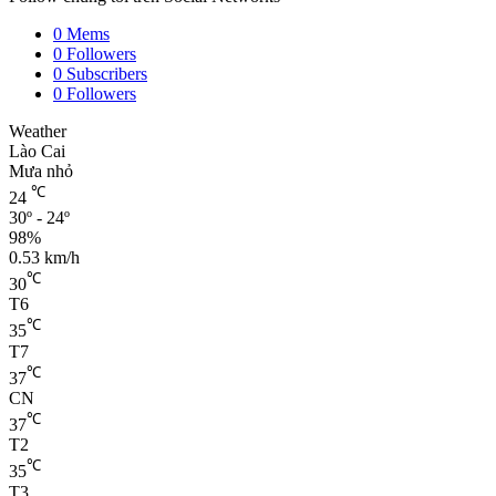
0
Mems
0
Followers
0
Subscribers
0
Followers
Weather
Lào Cai
Mưa nhỏ
℃
24
30º - 24º
98%
0.53 km/h
℃
30
T6
℃
35
T7
℃
37
CN
℃
37
T2
℃
35
T3