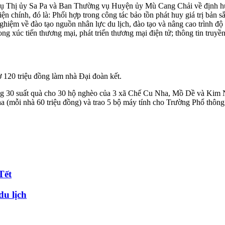
ụ Thị ủy Sa Pa và Ban Thường vụ Huyện ủy Mù Cang Chải về định hướng
n chính, đó là: Phối hợp trong công tác bảo tồn phát huy giá trị bản sắc
ghiệm về đào tạo nguồn nhân lực du lịch, đào tạo và nâng cao trình độ 
ong xúc tiến thương mại, phát triển thương mại điện tử; thông tin truyề
ợ 120 triệu đồng làm nhà Đại đoàn kết.
g 30 suất quà cho 30 hộ nghèo của 3 xã Chế Cu Nha, Mồ Dề và Kim Nọi
 Nha (mỗi nhà 60 triệu đồng) và trao 5 bộ máy tính cho Trường Phổ th
Tết
du lịch