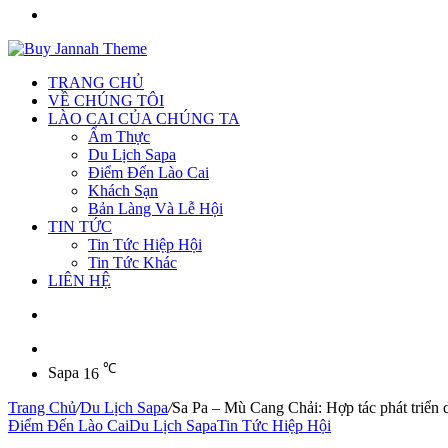
Tìm
kiếm
TRANG CHỦ
VỀ CHÚNG TÔI
LÀO CAI CỦA CHÚNG TA
Ẩm Thực
Du Lịch Sapa
Điểm Đến Lào Cai
Khách Sạn
Bản Làng Và Lễ Hội
TIN TỨC
Tin Tức Hiệp Hội
Tin Tức Khác
LIÊN HỆ
Sidebar
℃
Sapa
16
Trang Chủ
/
Du Lịch Sapa
/
Sa Pa – Mù Cang Chải: Hợp tác phát triển d
Điểm Đến Lào Cai
Du Lịch Sapa
Tin Tức Hiệp Hội