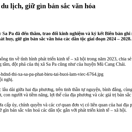
u lịch, giữ gìn bản sắc văn hóa
 Sa Pa đã đến thăm, trao đổi kinh nghiệm và ký kết Biên bản gh
át huy, giữ gìn bản sắc văn hóa các dân tộc giai đoạn 2024 – 2028.
ông tin về tình hình phát triển kinh tế – xã hội trong năm 2023, chia s
ọng tâm, đột phá của thị xã Sa Pa cũng như của huyện Mù Cang Chải.
i nghị.
u dài giữa hai địa phương, trên tinh thần tự nguyện, bình đẳng, cùng ph
, con người và tiềm năng, lợi thế của địa phương và các giá trị bản sắc 
ữa cấp ủy, chính quyền và các cơ quan đơn vị có liên quan của hai địa 
ữ gìn bản sắc văn hoá các dân tộc gắn với phát triển kinh tế – xã hội.