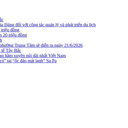
ắc
 Đảng đối với công tác quản lý và phát triển du lịch
 triệu đồng
n 20 triệu đồng
ch
 phường Trung Tâm sẽ diễn ra ngày 21/6/2026
h tế Tây Bắc
n hầm xuyên núi dài nhất Việt Nam
ó” tại “ốc đảo mát lạnh” Sa Pa