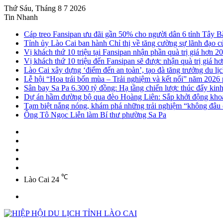
Thứ Sáu, Tháng 8 7 2026
Tin Nhanh
Cáp treo Fansipan ưu đãi gần 50% cho người dân 6 tỉnh Tây B
Tỉnh ủy Lào Cai ban hành Chỉ thị về tăng cường sự lãnh đạo của
Vị khách thứ 10 triệu tại Fansipan nhận phần quà trị giá hơn 20
Vị khách thứ 10 triệu đến Fansipan sẽ được nhận quà trị giá hơ
Lào Cai xây dựng ‘điểm đến an toàn’, tạo đà tăng trưởng du lị
Lễ hội “Hoa trái bốn mùa – Trải nghiệm và kết nối” năm 2026
Sân bay Sa Pa 6.300 tỷ đồng: Hạ tầng chiến lược thúc đẩy kin
Dự án hầm đường bộ qua đèo Hoàng Liên: Sắp khởi động khoa
Tạm biệt nắng nóng, khám phá những trải nghiệm “không đâu c
Ông Tô Ngọc Liễn làm Bí thư phường Sa Pa
Sidebar
Instagram
YouTube
Twitter
Facebook
℃
Lào Cai
24
Menu