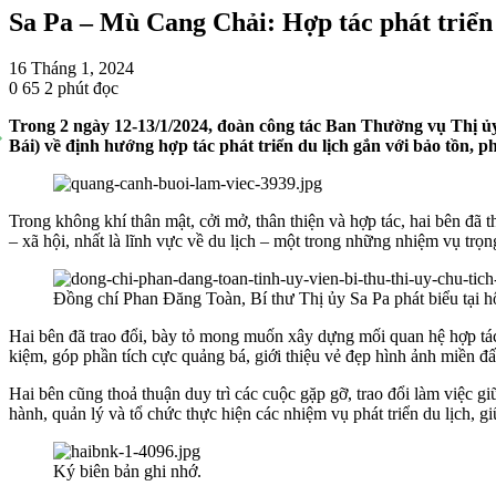
Sa Pa – Mù Cang Chải: Hợp tác phát triển d
16 Tháng 1, 2024
0
65
2 phút đọc
Trong 2 ngày 12-13/1/2024, đoàn công tác Ban Thường vụ Thị ủy
Bái) về định hướng hợp tác phát triển du lịch gắn với bảo tồn, ph
Trong không khí thân mật, cởi mở, thân thiện và hợp tác, hai bên đã th
– xã hội, nhất là lĩnh vực về du lịch – một trong những nhiệm vụ tr
Đồng chí Phan Đăng Toàn, Bí thư Thị ủy Sa Pa phát biểu tại hộ
Hai bên đã trao đổi, bày tỏ mong muốn xây dựng mối quan hệ hợp tác lâ
kiệm, góp phần tích cực quảng bá, giới thiệu vẻ đẹp hình ảnh miền đất
Hai bên cũng thoả thuận duy trì các cuộc gặp gỡ, trao đổi làm việc gi
hành, quản lý và tổ chức thực hiện các nhiệm vụ phát triển du lịch, gi
Ký biên bản ghi nhớ.