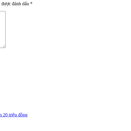
c được đánh dấu
*
n 20 triệu đồng