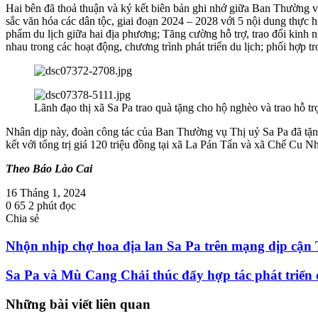
Hai bên đã thoả thuận và ký kết biên bản ghi nhớ giữa Ban Thường v
sắc văn hóa các dân tộc, giai đoạn 2024 – 2028 với 5 nội dung thực hiệ
phẩm du lịch giữa hai địa phương; Tăng cường hỗ trợ, trao đổi kinh n
nhau trong các hoạt động, chương trình phát triển du lịch; phối hợp tr
Lãnh đạo thị xã Sa Pa trao quà tặng cho hộ nghèo và trao hỗ tr
Nhân dịp này, đoàn công tác của Ban Thường vụ Thị uỷ Sa Pa đã tặn
kết với tổng trị giá 120 triệu đồng tại xã La Pán Tẩn và xã Chế Cu
Theo Báo Lào Cai
16 Tháng 1, 2024
0
65
2 phút đọc
Chia sẻ
Facebook
Twitter
LinkedIn
Skype
Messenger
Messenger
Chia
In
sẻ
Nhộn nhịp chợ hoa địa lan Sa Pa trên mạng dịp cận 
qua
email
Sa Pa và Mù Cang Chải thúc đẩy hợp tác phát triển 
Những bài viết liên quan