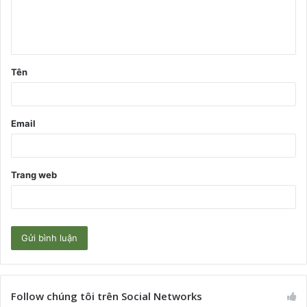
l
u
ậ
Tên
n
*
Email
Trang web
Follow chúng tôi trên Social Networks