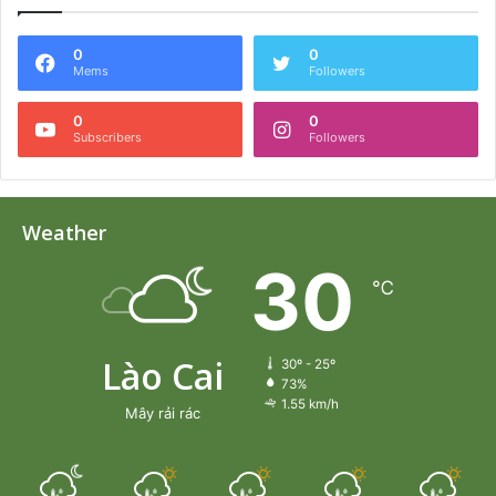
0
0
Mems
Followers
0
0
Subscribers
Followers
Weather
30
℃
Lào Cai
30º - 25º
73%
1.55 km/h
Mây rải rác