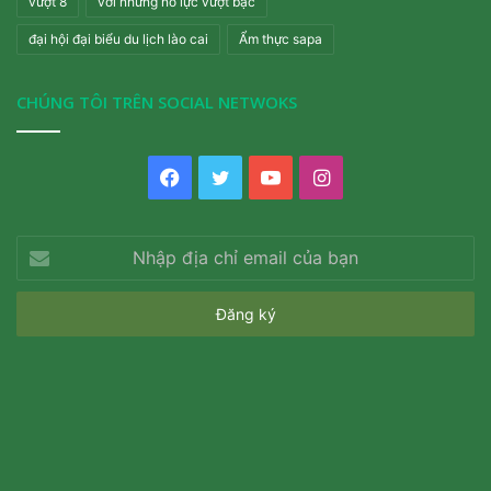
vượt 8
với những nỗ lực vượt bậc
đại hội đại biểu du lịch lào cai
Ẩm thực sapa
CHÚNG TÔI TRÊN SOCIAL NETWOKS
Facebook
Twitter
YouTube
Instagram
Nhập
địa
chỉ
email
của
bạn