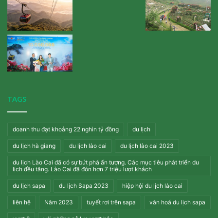
TAGS
doanh thu đạt khoảng 22 nghìn tỷ đồng
du lịch
du lịch hà giang
du lịch lào cai
du lịch lào cai 2023
du lịch Lào Cai đã có sự bứt phá ấn tượng. Các mục tiêu phát triển du
lịch đều tăng. Lào Cai đã đón hơn 7 triệu lượt khách
du lịch sapa
du lịch Sapa 2023
hiệp hội du lịch lào cai
liên hệ
Năm 2023
tuyết rơi trên sapa
văn hoá du lịch sapa