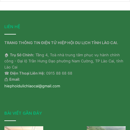
bạn
LIÊN HỆ
TRANG THÔNG TIN ĐIỆN TỬ HIỆP HỘI DU LỊCH TỈNH LÀO CAI.
🏠
Trụ Sở Chính:
Tầng 4, Toà nhà trung tâm phục vụ hành chính
công - Đại lộ Trần Hưng Đạo phường Nam Cường, TP Lào Cai, tỉnh
Lào Cai
☎
Điện Thoại Liên Hệ:
0915 88 68 68
📩
Email:
hiephoidulichlaocai@gmail.com
BÀI VIẾT GẦN ĐÂY