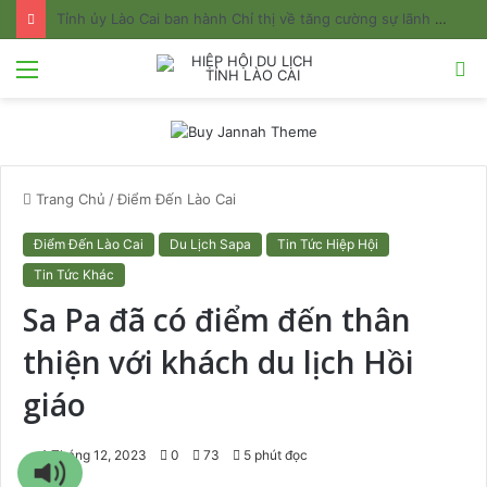
Tỉnh ủy Lào Cai ban hành Chỉ thị về tăng cường sự lãnh đạo của Đảng đối với công tác quản lý và phát triển du lịch
Menu
T
k
Trang Chủ
/
Điểm Đến Lào Cai
Điểm Đến Lào Cai
Du Lịch Sapa
Tin Tức Hiệp Hội
Tin Tức Khác
Sa Pa đã có điểm đến thân
thiện với khách du lịch Hồi
giáo
4 Tháng 12, 2023
0
73
5 phút đọc