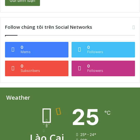
Follow chúng tôi trên Social Networks
0
0
Mems
Followers
0
0
Subscribers
Followers
Weather
25
℃
Lào Cai
25º - 24º