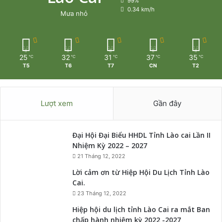
99%
0.34 km/h
Mưa nhỏ
25
32
31
37
35
℃
℃
℃
℃
℃
T5
T6
T7
CN
T2
Lượt xem
Gần đây
Đại Hội Đại Biểu HHDL Tỉnh Lào cai Lần II
Nhiệm Kỳ 2022 – 2027
21 Tháng 12, 2022
Lời cảm ơn từ Hiệp Hội Du Lịch Tỉnh Lào
Cai.
23 Tháng 12, 2022
Hiệp hội du lịch tỉnh Lào Cai ra mắt Ban
chấp hành nhiệm kỳ 2022 -2027