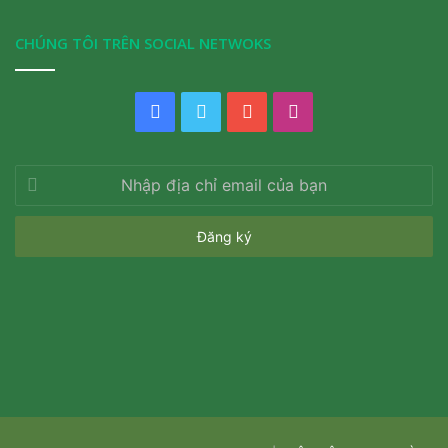
CHÚNG TÔI TRÊN SOCIAL NETWOKS
Facebook
Twitter
YouTube
Instagram
Nhập
địa
chỉ
email
của
bạn