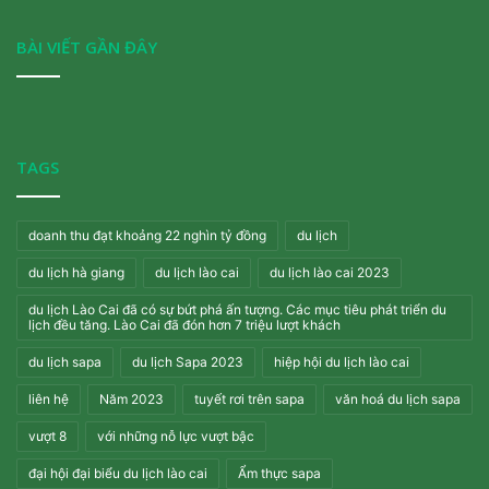
BÀI VIẾT GẦN ĐÂY
TAGS
doanh thu đạt khoảng 22 nghìn tỷ đồng
du lịch
du lịch hà giang
du lịch lào cai
du lịch lào cai 2023
du lịch Lào Cai đã có sự bứt phá ấn tượng. Các mục tiêu phát triển du
lịch đều tăng. Lào Cai đã đón hơn 7 triệu lượt khách
du lịch sapa
du lịch Sapa 2023
hiệp hội du lịch lào cai
liên hệ
Năm 2023
tuyết rơi trên sapa
văn hoá du lịch sapa
vượt 8
với những nỗ lực vượt bậc
đại hội đại biểu du lịch lào cai
Ẩm thực sapa