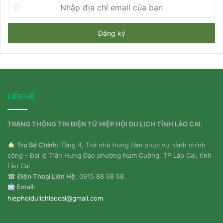
Nhập
địa
chỉ
email
của
bạn
LIÊN HỆ
TRANG THÔNG TIN ĐIỆN TỬ HIỆP HỘI DU LỊCH TỈNH LÀO CAI.
Trụ Sở Chính:
Tầng 4, Toà nhà trung tâm phục vụ hành chính
công - Đại lộ Trần Hưng Đạo phường Nam Cường, TP Lào Cai, tỉnh
Lào Cai
☎
Điện Thoại Liên Hệ:
0915 88 68 68
Email:
hiephoidulichlaocai@gmail.com