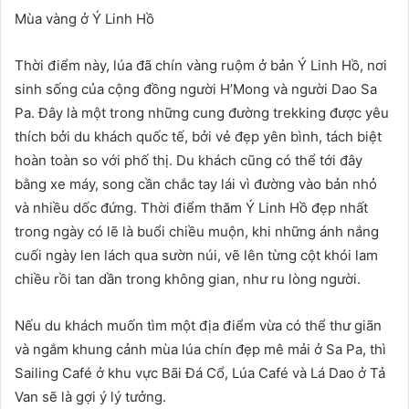
Mùa vàng ở Ý Linh Hồ
Thời điểm này, lúa đã chín vàng ruộm ở bản Ý Linh Hồ, nơi
sinh sống của cộng đồng người H’Mong và người Dao Sa
Pa. Đây là một trong những cung đường trekking được yêu
thích bởi du khách quốc tế, bởi vẻ đẹp yên bình, tách biệt
hoàn toàn so với phố thị. Du khách cũng có thể tới đây
bằng xe máy, song cần chắc tay lái vì đường vào bản nhỏ
và nhiều dốc đứng. Thời điểm thăm Ý Linh Hồ đẹp nhất
trong ngày có lẽ là buổi chiều muộn, khi những ánh nắng
cuối ngày len lách qua sườn núi, vẽ lên từng cột khói lam
chiều rồi tan dần trong không gian, như ru lòng người.
Nếu du khách muốn tìm một địa điểm vừa có thể thư giãn
và ngắm khung cảnh mùa lúa chín đẹp mê mải ở Sa Pa, thì
Sailing Café ở khu vực Bãi Đá Cổ, Lúa Café và Lá Dao ở Tả
Van sẽ là gợi ý lý tưởng.