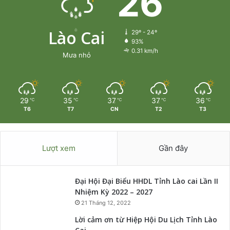
26
Lào Cai
29º - 24º
93%
0.31 km/h
Mưa nhỏ
29
35
37
37
36
℃
℃
℃
℃
℃
T6
T7
CN
T2
T3
Lượt xem
Gần đây
Đại Hội Đại Biểu HHDL Tỉnh Lào cai Lần II
Nhiệm Kỳ 2022 – 2027
21 Tháng 12, 2022
Lời cảm ơn từ Hiệp Hội Du Lịch Tỉnh Lào