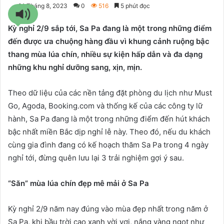
31 Tháng 8, 2023
0
516
5 phút đọc
Kỳ nghỉ 2/9 sắp tới, Sa Pa đang là một trong những điểm
đến được ưa chuộng hàng đầu vì khung cảnh ruộng bậc
thang mùa lúa chín, nhiều sự kiện hấp dẫn và đa dạng
những khu nghỉ dưỡng sang, xịn, mịn.
Theo dữ liệu của các nền tảng đặt phòng du lịch như Must
Go, Agoda, Booking.com và thống kế của các công ty lữ
hành, Sa Pa đang là một trong những điểm đến hút khách
bậc nhất miền Bắc dịp nghỉ lễ này. Theo đó, nếu du khách
cùng gia đình đang có kế hoạch thăm Sa Pa trong 4 ngày
nghỉ tới, đừng quên lưu lại 3 trải nghiệm gợi ý sau.
“Săn” mùa lúa chín đẹp mê mải ở Sa Pa
Kỳ nghỉ 2/9 năm nay đúng vào mùa đẹp nhất trong năm ở
Sa Pa, khi bầu trời cao xanh vời vợi, nắng vàng ngọt như