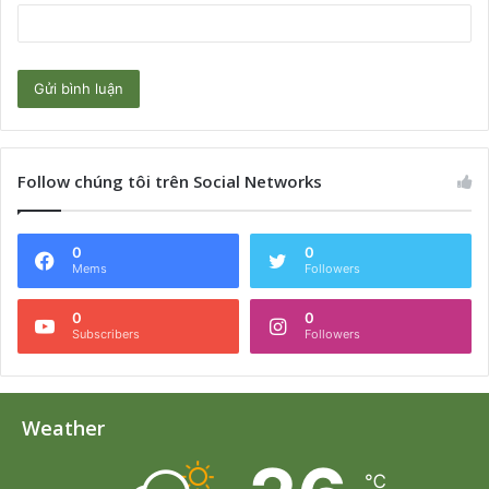
Follow chúng tôi trên Social Networks
0
0
Mems
Followers
0
0
Subscribers
Followers
Weather
℃