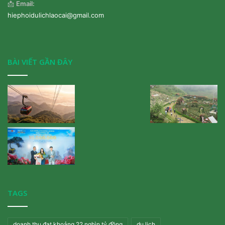
📩
Email:
hiephoidulichlaocai@gmail.com
BÀI VIẾT GẦN ĐÂY
TAGS
doanh thu đạt khoảng 22 nghìn tỷ đồng
du lịch