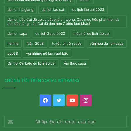
du lịch hà giang
du lịch lào cai
du lịch lào cai 2023
du lịch Lào Cai đã có sự bứt phá ấn tượng. Các mục tiêu phát triển du
lịch đều tăng. Lào Cai đã đón hơn 7 triệu lượt khách
du lịch sapa
du lịch Sapa 2023
hiệp hội du lịch lào cai
liên hệ
Năm 2023
tuyết rơi trên sapa
văn hoá du lịch sapa
vượt 8
với những nỗ lực vượt bậc
đại hội đại biểu du lịch lào cai
Ẩm thực sapa
CHÚNG TÔI TRÊN SOCIAL NETWOKS
Facebook
Twitter
YouTube
Instagram
Nhập
địa
chỉ