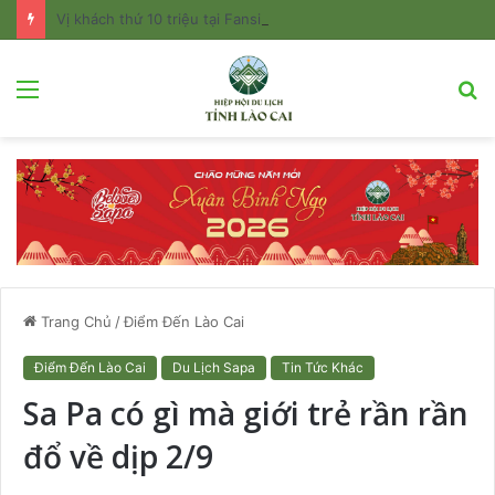
Vị khách thứ 10 triệu tại Fansipan nhận phần quà trị giá hơn 20 triệu đồng
Menu
T
k
Trang Chủ
/
Điểm Đến Lào Cai
Điểm Đến Lào Cai
Du Lịch Sapa
Tin Tức Khác
Sa Pa có gì mà giới trẻ rần rần
đổ về dịp 2/9