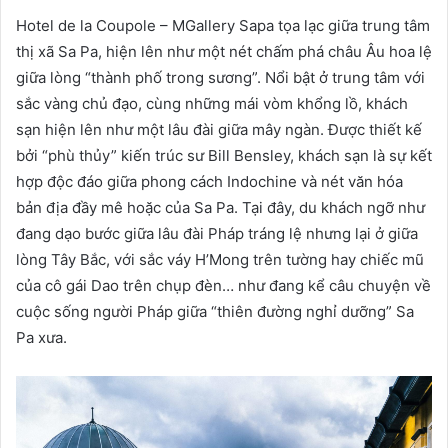
Hotel de la Coupole – MGallery Sapa tọa lạc giữa trung tâm
thị xã Sa Pa, hiện lên như một nét chấm phá châu Âu hoa lệ
giữa lòng “thành phố trong sương”. Nổi bật ở trung tâm với
sắc vàng chủ đạo, cùng những mái vòm khổng lồ, khách
sạn hiện lên như một lâu đài giữa mây ngàn. Được thiết kế
bởi “phù thủy” kiến trúc sư Bill Bensley, khách sạn là sự kết
hợp độc đáo giữa phong cách Indochine và nét văn hóa
bản địa đầy mê hoặc của Sa Pa. Tại đây, du khách ngỡ như
đang dạo bước giữa lâu đài Pháp tráng lệ nhưng lại ở giữa
lòng Tây Bắc, với sắc váy H’Mong trên tường hay chiếc mũ
của cô gái Dao trên chụp đèn… như đang kể câu chuyện về
cuộc sống người Pháp giữa “thiên đường nghỉ dưỡng” Sa
Pa xưa.