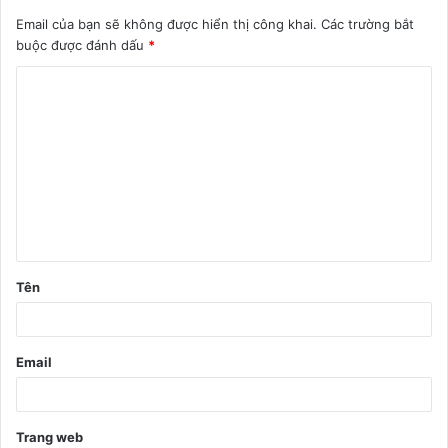
Email của bạn sẽ không được hiển thị công khai.
Các trường bắt
buộc được đánh dấu
*
B
ì
n
h
l
u
ậ
Tên
n
*
Email
Trang web