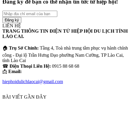
Đăng ký để bạn có thể nhận tin tức từ hiệp hội!
Nhập
địa
chỉ
LIÊN HỆ
email
TRANG THÔNG TIN ĐIỆN TỬ HIỆP HỘI DU LỊCH TỈNH
của
LÀO CAI.
bạn
🏠
Trụ Sở Chính:
Tầng 4, Toà nhà trung tâm phục vụ hành chính
công - Đại lộ Trần Hưng Đạo phường Nam Cường, TP Lào Cai,
tỉnh Lào Cai
☎
Điện Thoại Liên Hệ:
0915 88 68 68
📩
Email:
hiephoidulichlaocai@gmail.com
BÀI VIẾT GẦN ĐÂY