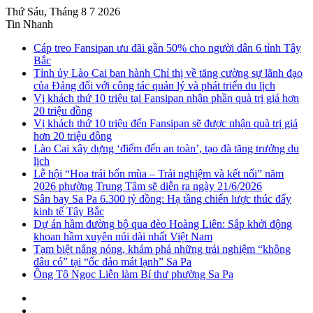
Thứ Sáu, Tháng 8 7 2026
Tin Nhanh
Cáp treo Fansipan ưu đãi gần 50% cho người dân 6 tỉnh Tây
Bắc
Tỉnh ủy Lào Cai ban hành Chỉ thị về tăng cường sự lãnh đạo
của Đảng đối với công tác quản lý và phát triển du lịch
Vị khách thứ 10 triệu tại Fansipan nhận phần quà trị giá hơn
20 triệu đồng
Vị khách thứ 10 triệu đến Fansipan sẽ được nhận quà trị giá
hơn 20 triệu đồng
Lào Cai xây dựng ‘điểm đến an toàn’, tạo đà tăng trưởng du
lịch
Lễ hội “Hoa trái bốn mùa – Trải nghiệm và kết nối” năm
2026 phường Trung Tâm sẽ diễn ra ngày 21/6/2026
Sân bay Sa Pa 6.300 tỷ đồng: Hạ tầng chiến lược thúc đẩy
kinh tế Tây Bắc
Dự án hầm đường bộ qua đèo Hoàng Liên: Sắp khởi động
khoan hầm xuyên núi dài nhất Việt Nam
Tạm biệt nắng nóng, khám phá những trải nghiệm “không
đâu có” tại “ốc đảo mát lạnh” Sa Pa
Ông Tô Ngọc Liễn làm Bí thư phường Sa Pa
Sidebar
Instagram