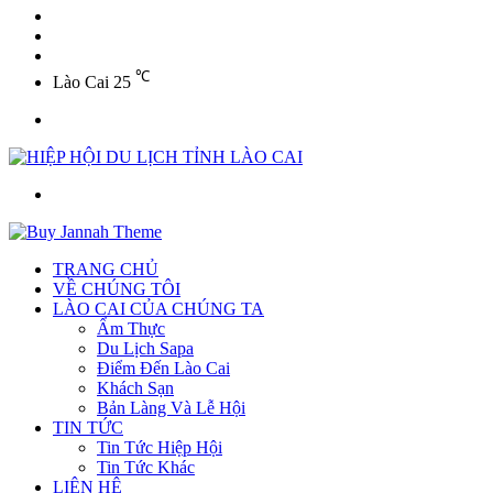
YouTube
Twitter
Facebook
℃
Lào Cai
25
Menu
Tìm
kiếm
TRANG CHỦ
VỀ CHÚNG TÔI
LÀO CAI CỦA CHÚNG TA
Ẩm Thực
Du Lịch Sapa
Điểm Đến Lào Cai
Khách Sạn
Bản Làng Và Lễ Hội
TIN TỨC
Tin Tức Hiệp Hội
Tin Tức Khác
LIÊN HỆ