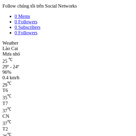
Follow chúng tôi trên Social Networks
0
Mems
0
Followers
0
Subscribers
0
Followers
Weather
Lào Cai
Mưa nhỏ
℃
25
29º - 24º
96%
0.4 km/h
℃
29
T6
℃
35
T7
℃
37
CN
℃
37
T2
℃