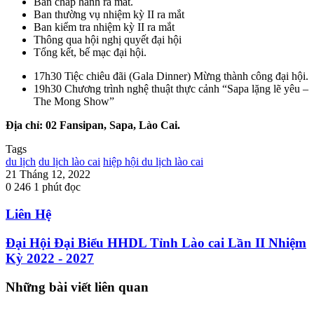
Ban chấp hành ra mắt.
Ban thường vụ nhiệm kỳ II ra mắt
Ban kiểm tra nhiệm kỳ II ra mắt
Thông qua hội nghị quyết đại hội
Tổng kết, bế mạc đại hội.
17h30 Tiệc chiêu đãi (Gala Dinner) Mừng thành công đại hội.
19h30 Chương trình nghệ thuật thực cảnh “Sapa lặng lẽ yêu –
The Mong Show”
Địa chỉ: 02 Fansipan, Sapa, Lào Cai.
Tags
du lịch
du lịch lào cai
hiệp hội du lịch lào cai
21 Tháng 12, 2022
0
246
1 phút đọc
Liên Hệ
Đại Hội Đại Biểu HHDL Tỉnh Lào cai Lần II Nhiệm
Kỳ 2022 - 2027
Những bài viết liên quan