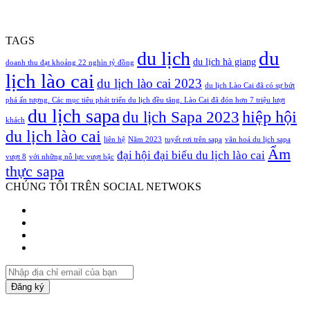
TAGS
du
du lịch
du lịch hà giang
doanh thu đạt khoảng 22 nghìn tỷ đồng
lịch lào cai
du lịch lào cai 2023
du lịch Lào Cai đã có sự bứt
phá ấn tượng. Các mục tiêu phát triển du lịch đều tăng. Lào Cai đã đón hơn 7 triệu lượt
du lịch sapa
hiệp hội
du lịch Sapa 2023
khách
du lịch lào cai
liên hệ
Năm 2023
tuyết rơi trên sapa
văn hoá du lịch sapa
Ẩm
đại hội đại biểu du lịch lào cai
vượt 8
với những nỗ lực vượt bậc
thực sapa
CHÚNG TÔI TRÊN SOCIAL NETWOKS
Facebook
Twitter
YouTube
Instagram
Nhập
địa
chỉ
email