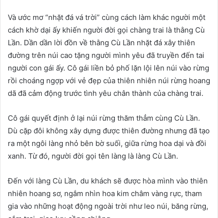
Và ước mơ “nhặt đá vá trời” cùng cách làm khác người một
cách khờ dại ấy khiến người đời gọi chàng trai là thằng Cù
Lần. Dần dần lời đồn về thằng Cù Lần nhặt đá xây thiên
đường trên núi cao tặng người mình yêu đã truyền đến tai
người con gái ấy. Cô gái liền bỏ phố lặn lội lên núi vào rừng
rồi choáng ngợp với vẻ đẹp của thiên nhiên núi rừng hoang
dã đã cảm động trước tình yêu chân thành của chàng trai.
Cô gái quyết định ở lại núi rừng thăm thẳm cùng Cù Lần.
Dù cặp đôi không xây dựng được thiên đường nhưng đã tạo
ra một ngôi làng nhỏ bên bờ suối, giữa rừng hoa dại và đồi
xanh. Từ đó, người đời gọi tên làng là làng Cù Lần.
Đến với làng Cù Lần, du khách sẽ được hòa mình vào thiên
nhiên hoang sơ, ngắm nhìn hoa kim châm vàng rực, tham
gia vào những hoạt động ngoài trời như leo núi, băng rừng,