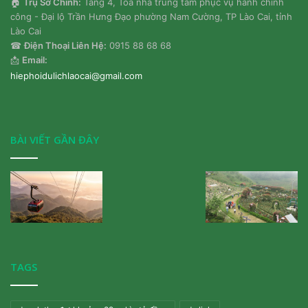
🏠
Trụ Sở Chính:
Tầng 4, Toà nhà trung tâm phục vụ hành chính
công - Đại lộ Trần Hưng Đạo phường Nam Cường, TP Lào Cai, tỉnh
Lào Cai
☎
Điện Thoại Liên Hệ:
0915 88 68 68
📩
Email:
hiephoidulichlaocai@gmail.com
BÀI VIẾT GẦN ĐÂY
TAGS