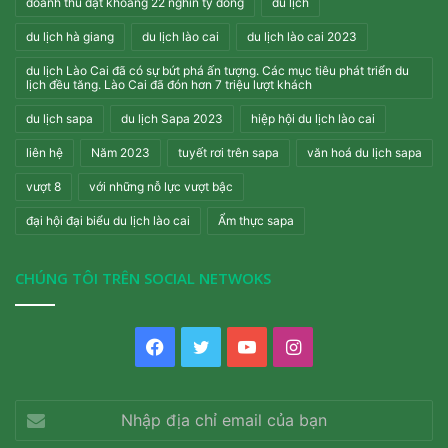
doanh thu đạt khoảng 22 nghìn tỷ đồng
du lịch
du lịch hà giang
du lịch lào cai
du lịch lào cai 2023
du lịch Lào Cai đã có sự bứt phá ấn tượng. Các mục tiêu phát triển du
lịch đều tăng. Lào Cai đã đón hơn 7 triệu lượt khách
du lịch sapa
du lịch Sapa 2023
hiệp hội du lịch lào cai
liên hệ
Năm 2023
tuyết rơi trên sapa
văn hoá du lịch sapa
vượt 8
với những nỗ lực vượt bậc
đại hội đại biểu du lịch lào cai
Ẩm thực sapa
CHÚNG TÔI TRÊN SOCIAL NETWOKS
Facebook
Twitter
YouTube
Instagram
Nhập
địa