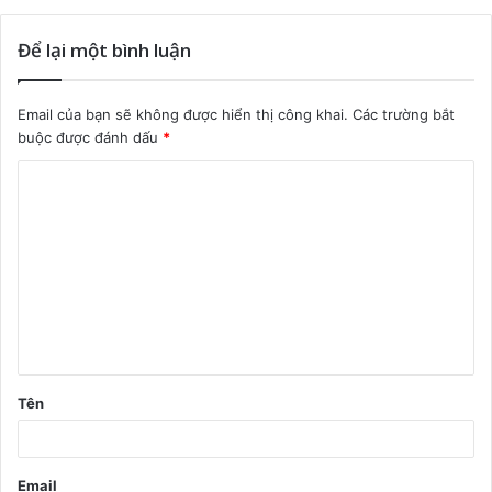
Để lại một bình luận
Email của bạn sẽ không được hiển thị công khai.
Các trường bắt
buộc được đánh dấu
*
B
ì
n
h
l
u
ậ
Tên
n
*
Email