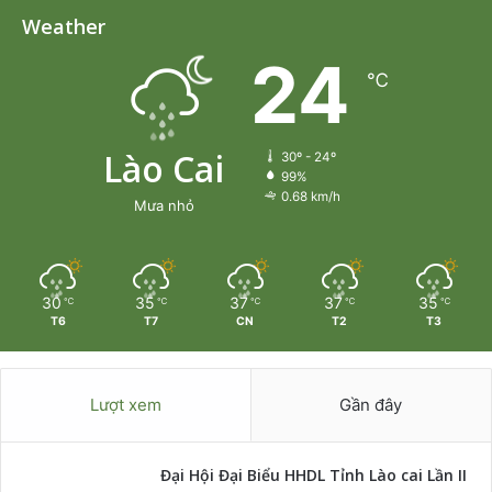
Weather
24
℃
Lào Cai
30º - 24º
99%
0.68 km/h
Mưa nhỏ
30
35
37
37
35
℃
℃
℃
℃
℃
T6
T7
CN
T2
T3
Lượt xem
Gần đây
Đại Hội Đại Biểu HHDL Tỉnh Lào cai Lần II