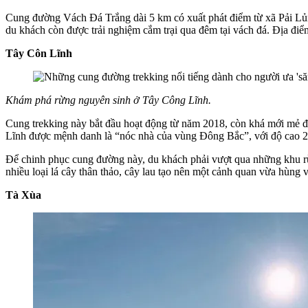
Cung đường Vách Đá Trắng dài 5 km có xuất phát điểm từ xã Pải Lủng
du khách còn được trải nghiệm cắm trại qua đêm tại vách đá. Địa điể
Tây Côn Lĩnh
Khám phá rừng nguyên sinh ở Tây Công Lĩnh.
Cung trekking này bắt đầu hoạt động từ năm 2018, còn khá mới mẻ đ
Lĩnh được mệnh danh là “nóc nhà của vùng Đông Bắc”, với độ cao 2
Để chinh phục cung đường này, du khách phải vượt qua những khu rừng
nhiều loại lá cây thân thảo, cây lau tạo nên một cảnh quan vừa hùng 
Tà Xùa