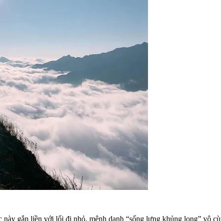
c này gắn liền với lối đi nhỏ, mệnh danh “sống lưng khủng long” vô cù