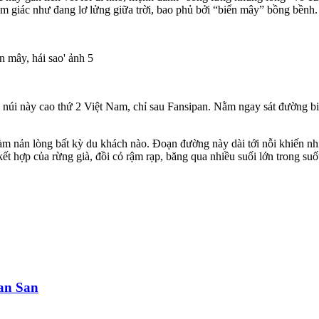
ảm giác như đang lơ lửng giữa trời, bao phủ bởi “biển mây” bồng bềnh.
úi này cao thứ 2 Việt Nam, chỉ sau Fansipan. Nằm ngay sát đường biê
 làm nản lòng bất kỳ du khách nào. Đoạn đường này dài tới nỗi khiến 
t hợp của rừng già, đồi cỏ rậm rạp, băng qua nhiều suối lớn trong suố
an San