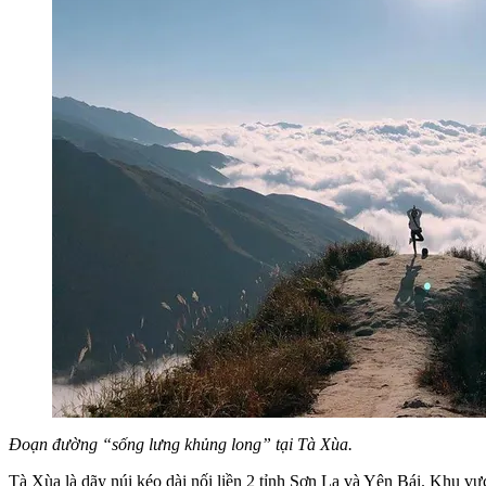
Đoạn đường “sống lưng khủng long” tại Tà Xùa.
Tà Xùa là dãy núi kéo dài nối liền 2 tỉnh Sơn La và Yên Bái. Khu vự