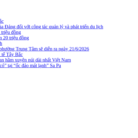
ắc
 Đảng đối với công tác quản lý và phát triển du lịch
 triệu đồng
n 20 triệu đồng
ch
 phường Trung Tâm sẽ diễn ra ngày 21/6/2026
h tế Tây Bắc
n hầm xuyên núi dài nhất Việt Nam
ó” tại “ốc đảo mát lạnh” Sa Pa