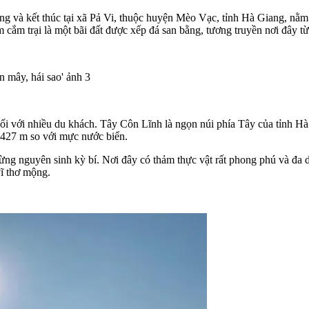
 và kết thúc tại xã Pả Vi, thuộc huyện Mèo Vạc, tỉnh Hà Giang, nằm 
m cắm trại là một bãi đất được xếp đá san bằng, tương truyền nơi đây 
ối với nhiều du khách. Tây Côn Lĩnh là ngọn núi phía Tây của tỉnh H
427 m so với mực nước biển.
 nguyên sinh kỳ bí. Nơi đây có thảm thực vật rất phong phú và đa dạn
vĩ thơ mộng.