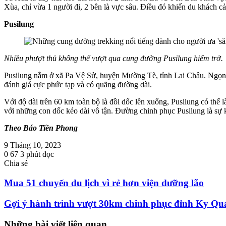
Xùa, chỉ vừa 1 người đi, 2 bên là vực sâu. Điều đó khiến du khách c
Pusilung
Nhiều phượt thủ không thể vượt qua cung đường Pusilung hiểm trở.
Pusilung nằm ở xã Pa Vệ Sử, huyện Mường Tè, tỉnh Lai Châu. Ngọn n
đánh giá cực phức tạp và có quãng đường dài.
Với độ dài trên 60 km toàn bộ là đồi dốc lên xuống, Pusilung có thể
với những con dốc kéo dài vô tận. Đường chinh phục Pusilung là sự kế
Theo Báo Tiền Phong
9 Tháng 10, 2023
0
67
3 phút đọc
Chia sẻ
Facebook
Twitter
LinkedIn
Skype
Messenger
Messenger
Chia
In
sẻ
Mua 51 chuyến du lịch vì rẻ hơn viện dưỡng lão
qua
email
Gợi ý hành trình vượt 30km chinh phục đỉnh Ky Qu
Những bài viết liên quan