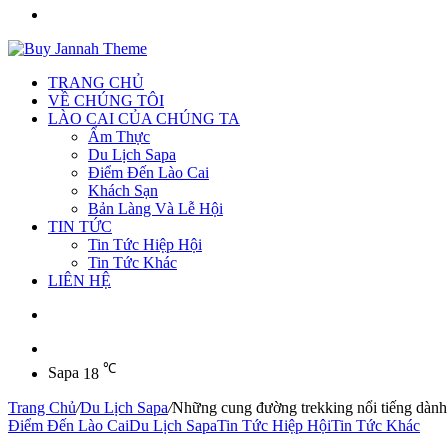
Tìm
kiếm
TRANG CHỦ
VỀ CHÚNG TÔI
LÀO CAI CỦA CHÚNG TA
Ẩm Thực
Du Lịch Sapa
Điểm Đến Lào Cai
Khách Sạn
Bản Làng Và Lễ Hội
TIN TỨC
Tin Tức Hiệp Hội
Tin Tức Khác
LIÊN HỆ
Sidebar
℃
Sapa
18
Trang Chủ
/
Du Lịch Sapa
/
Những cung đường trekking nổi tiếng dành 
Điểm Đến Lào Cai
Du Lịch Sapa
Tin Tức Hiệp Hội
Tin Tức Khác