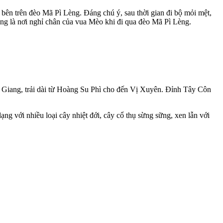
bên trên đèo Mã Pì Lèng. Đáng chú ý, sau thời gian đi bộ mỏi mệt,
từng là nơi nghỉ chân của vua Mèo khi đi qua đèo Mã Pì Lèng.
à Giang, trải dài từ Hoàng Su Phì cho đến Vị Xuyên. Đỉnh Tây Côn
g với nhiều loại cây nhiệt đới, cây cổ thụ sừng sững, xen lẫn với