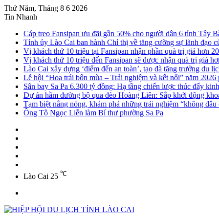
Thứ Năm, Tháng 8 6 2026
Tin Nhanh
Cáp treo Fansipan ưu đãi gần 50% cho người dân 6 tỉnh Tây B
Tỉnh ủy Lào Cai ban hành Chỉ thị về tăng cường sự lãnh đạo của
Vị khách thứ 10 triệu tại Fansipan nhận phần quà trị giá hơn 20
Vị khách thứ 10 triệu đến Fansipan sẽ được nhận quà trị giá hơ
Lào Cai xây dựng ‘điểm đến an toàn’, tạo đà tăng trưởng du lị
Lễ hội “Hoa trái bốn mùa – Trải nghiệm và kết nối” năm 2026
Sân bay Sa Pa 6.300 tỷ đồng: Hạ tầng chiến lược thúc đẩy kin
Dự án hầm đường bộ qua đèo Hoàng Liên: Sắp khởi động khoa
Tạm biệt nắng nóng, khám phá những trải nghiệm “không đâu c
Ông Tô Ngọc Liễn làm Bí thư phường Sa Pa
Sidebar
Instagram
YouTube
Twitter
Facebook
℃
Lào Cai
25
Menu