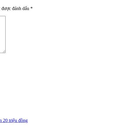
c được đánh dấu
*
n 20 triệu đồng