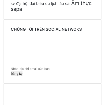
Ẩm thực
đại hội đại biểu du lịch lào cai
bậc
sapa
CHÚNG TÔI TRÊN SOCIAL NETWOKS
Facebook
Twitter
YouTube
Instagram
Nhập
địa
chỉ
email
của
bạn