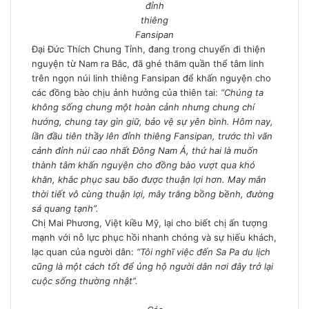
đỉnh
thiêng
Fansipan
Đại Đức Thích Chung Tỉnh, đang trong chuyến đi thiện
nguyện từ Nam ra Bắc, đã ghé thăm quần thể tâm linh
trên ngọn núi linh thiêng Fansipan để khấn nguyện cho
các đồng bào chịu ảnh hưởng của thiên tai:
“Chúng ta
không sống chung một hoàn cảnh nhưng chung chí
hướng, chung tay gìn giữ, bảo vệ sự yên bình. Hôm nay,
lần đầu tiên thầy lên đỉnh thiêng Fansipan, trước thì vãn
cảnh đỉnh núi cao nhất Đông Nam Á, thứ hai là muốn
thành tâm khấn nguyện cho đồng bào vượt qua khó
khăn, khắc phục sau bão được thuận lợi hơn. May mắn
thời tiết vô cùng thuận lợi, mây trắng bồng bềnh, đường
sá quang tạnh”.
Chị Mai Phương, Việt kiều Mỹ, lại cho biết chị ấn tượng
mạnh với nỗ lực phục hồi nhanh chóng và sự hiếu khách,
lạc quan của người dân:
“Tôi nghĩ việc đến Sa Pa du lịch
cũng là một cách tốt để ủng hộ người dân nơi đây trở lại
cuộc sống thường nhật”.