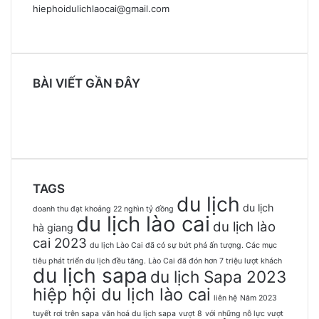
hiephoidulichlaocai@gmail.com
BÀI VIẾT GẦN ĐÂY
TAGS
du lịch
du lịch
doanh thu đạt khoảng 22 nghìn tỷ đồng
du lịch lào cai
du lịch lào
hà giang
cai 2023
du lịch Lào Cai đã có sự bứt phá ấn tượng. Các mục
tiêu phát triển du lịch đều tăng. Lào Cai đã đón hơn 7 triệu lượt khách
du lịch sapa
du lịch Sapa 2023
hiệp hội du lịch lào cai
liên hệ
Năm 2023
tuyết rơi trên sapa
văn hoá du lịch sapa
vượt 8
với những nỗ lực vượt