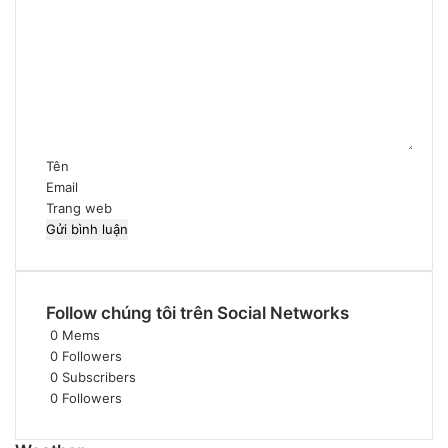
ì
n
h
l
u
ậ
n
*
Tên
Email
Trang web
Follow chúng tôi trên Social Networks
0
Mems
0
Followers
0
Subscribers
0
Followers