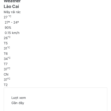
Weather
Lào Cai
Mây rải rác
℃
27
27º - 24º
90%
0.15 km/h
℃
26
T5
℃
31
T6
℃
34
T7
℃
37
CN
℃
37
T2
Lượt xem
Gần đây