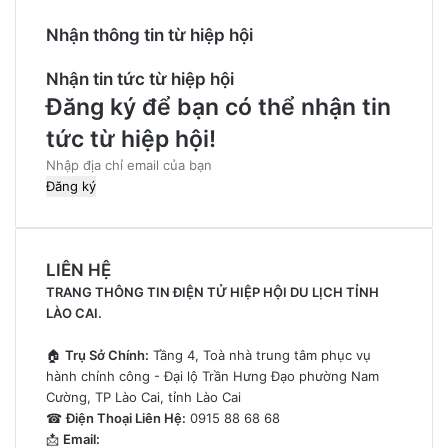
Nhận thông tin từ hiệp hội
Nhận tin tức từ hiệp hội
Đăng ký để bạn có thể nhận tin
tức từ hiệp hội!
Nhập
địa
chỉ
email
của
LIÊN HỆ
bạn
TRANG THÔNG TIN ĐIỆN TỬ HIỆP HỘI DU LỊCH TỈNH
LÀO CAI.
🏠
Trụ Sở Chính:
Tầng 4, Toà nhà trung tâm phục vụ
hành chính công - Đại lộ Trần Hưng Đạo phường Nam
Cường, TP Lào Cai, tỉnh Lào Cai
☎
Điện Thoại Liên Hệ:
0915 88 68 68
📩
Email: