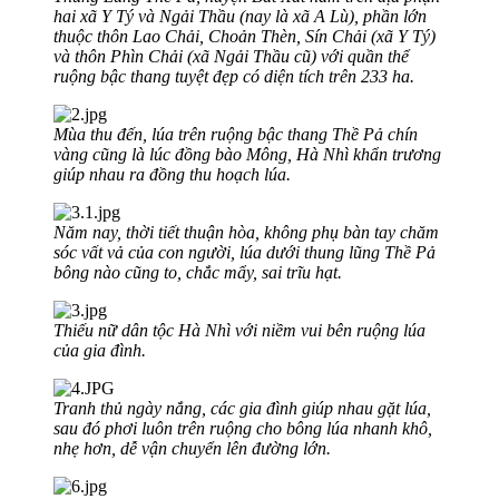
hai xã Y Tý và Ngải Thầu (nay là xã A Lù), phần lớn
thuộc thôn Lao Chải, Choản Thèn, Sín Chải (xã Y Tý)
và thôn Phìn Chải (xã Ngải Thầu cũ) với quần thể
ruộng bậc thang tuyệt đẹp có diện tích trên 233 ha.
Mùa thu đến, lúa trên ruộng bậc thang Thề Pả chín
vàng cũng là lúc đồng bào Mông, Hà Nhì khẩn trương
giúp nhau ra đồng thu hoạch lúa.
Năm nay, thời tiết thuận hòa, không phụ bàn tay chăm
sóc vất vả của con người, lúa dưới thung lũng Thề Pả
bông nào cũng to, chắc mẩy, sai trĩu hạt.
Thiếu nữ dân tộc Hà Nhì với niềm vui bên ruộng lúa
của gia đình.
Tranh thủ ngày nắng, các gia đình giúp nhau gặt lúa,
sau đó phơi luôn trên ruộng cho bông lúa nhanh khô,
nhẹ hơn, dễ vận chuyển lên đường lớn.