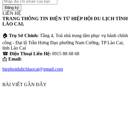
Nhập
địa
chỉ
LIÊN HỆ
email
TRANG THÔNG TIN ĐIỆN TỬ HIỆP HỘI DU LỊCH TỈNH
của
LÀO CAI.
bạn
🏠
Trụ Sở Chính:
Tầng 4, Toà nhà trung tâm phục vụ hành chính
công - Đại lộ Trần Hưng Đạo phường Nam Cường, TP Lào Cai,
tỉnh Lào Cai
☎
Điện Thoại Liên Hệ:
0915 88 68 68
📩
Email:
hiephoidulichlaocai@gmail.com
BÀI VIẾT GẦN ĐÂY