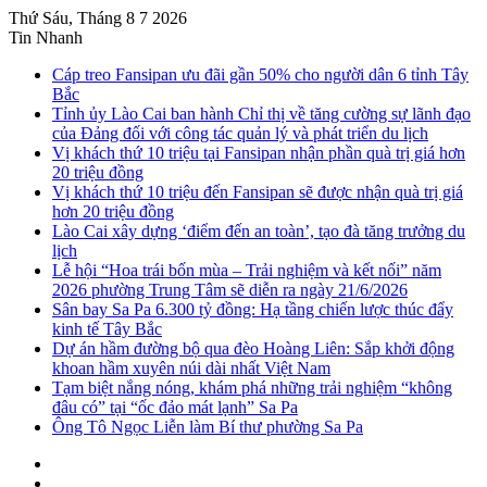
Thứ Sáu, Tháng 8 7 2026
Tin Nhanh
Cáp treo Fansipan ưu đãi gần 50% cho người dân 6 tỉnh Tây
Bắc
Tỉnh ủy Lào Cai ban hành Chỉ thị về tăng cường sự lãnh đạo
của Đảng đối với công tác quản lý và phát triển du lịch
Vị khách thứ 10 triệu tại Fansipan nhận phần quà trị giá hơn
20 triệu đồng
Vị khách thứ 10 triệu đến Fansipan sẽ được nhận quà trị giá
hơn 20 triệu đồng
Lào Cai xây dựng ‘điểm đến an toàn’, tạo đà tăng trưởng du
lịch
Lễ hội “Hoa trái bốn mùa – Trải nghiệm và kết nối” năm
2026 phường Trung Tâm sẽ diễn ra ngày 21/6/2026
Sân bay Sa Pa 6.300 tỷ đồng: Hạ tầng chiến lược thúc đẩy
kinh tế Tây Bắc
Dự án hầm đường bộ qua đèo Hoàng Liên: Sắp khởi động
khoan hầm xuyên núi dài nhất Việt Nam
Tạm biệt nắng nóng, khám phá những trải nghiệm “không
đâu có” tại “ốc đảo mát lạnh” Sa Pa
Ông Tô Ngọc Liễn làm Bí thư phường Sa Pa
Sidebar
Instagram