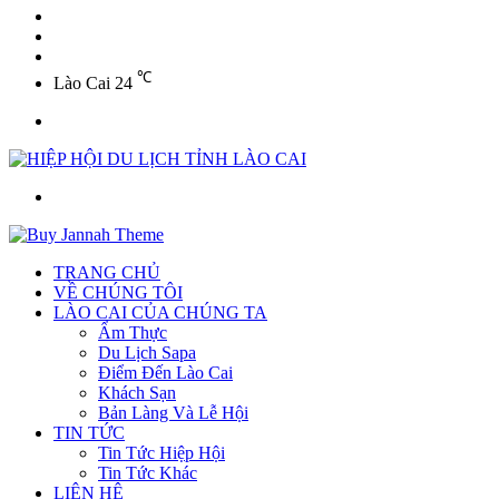
YouTube
Twitter
Facebook
℃
Lào Cai
24
Menu
Tìm
kiếm
TRANG CHỦ
VỀ CHÚNG TÔI
LÀO CAI CỦA CHÚNG TA
Ẩm Thực
Du Lịch Sapa
Điểm Đến Lào Cai
Khách Sạn
Bản Làng Và Lễ Hội
TIN TỨC
Tin Tức Hiệp Hội
Tin Tức Khác
LIÊN HỆ