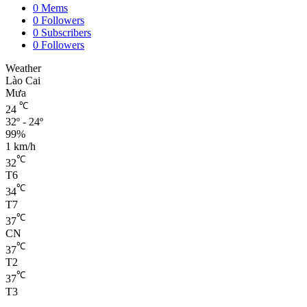
0
Mems
0
Followers
0
Subscribers
0
Followers
Weather
Lào Cai
Mưa
℃
24
32º - 24º
99%
1 km/h
℃
32
T6
℃
34
T7
℃
37
CN
℃
37
T2
℃
37
T3