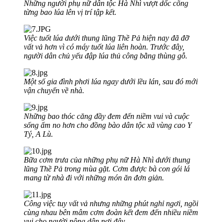
Những người phụ nữ dân tộc Hà Nhì vượt dốc cõng
từng bao lúa lên vị trí tập kết.
Việc tuốt lúa dưới thung lũng Thề Pả hiện nay đã đỡ
vất vả hơn vì có máy tuốt lúa liên hoàn. Trước đây,
người dân chủ yếu đập lúa thủ công bằng thùng gỗ.
Một số gia đình phơi lúa ngay dưới lều lán, sau đó mới
vận chuyển về nhà.
Những bao thóc căng đầy đem đến niềm vui và cuộc
sống ấm no hơn cho đồng bào dân tộc xã vùng cao Y
Tý, A Lù.
Bữa cơm trưa của những phụ nữ Hà Nhì dưới thung
lũng Thề Pả trong mùa gặt. Cơm được bà con gói lá
mang từ nhà đi với những món ăn đơn giản.
Công việc tuy vất vả nhưng những phút nghỉ ngơi, ngồi
cùng nhau bên mâm cơm đoàn kết đem đến nhiều niềm
vui cho người nông dân nơi đây.