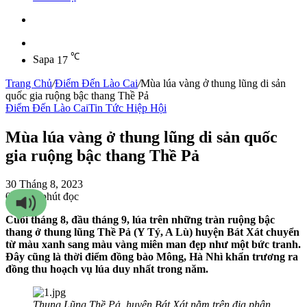
Sidebar
℃
Sapa
17
Trang Chủ
/
Điểm Đến Lào Cai
/
Mùa lúa vàng ở thung lũng di sản
quốc gia ruộng bậc thang Thề Pả
Điểm Đến Lào Cai
Tin Tức Hiệp Hội
Mùa lúa vàng ở thung lũng di sản quốc
gia ruộng bậc thang Thề Pả
30 Tháng 8, 2023
0
143
2 phút đọc
Cuối tháng 8, đầu tháng 9, lúa trên những tràn ruộng bậc
thang ở thung lũng Thề Pả (Y Tý, A Lù) huyện Bát Xát chuyển
từ màu xanh sang màu vàng miên man đẹp như một bức tranh.
Đây cũng là thời điểm đồng bào Mông, Hà Nhì khẩn trương ra
đồng thu hoạch vụ lúa duy nhất trong năm.
Thung Lũng Thề Pả, huyện Bát Xát nằm trên địa phận