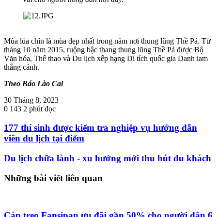
Mùa lúa chín là mùa đẹp nhất trong năm nơi thung lũng Thề Pả. Từ
tháng 10 năm 2015, ruộng bậc thang thung lũng Thề Pả được Bộ
Văn hóa, Thể thao và Du lịch xếp hạng Di tích quốc gia Danh lam
thắng cảnh.
Theo Báo Lào Cai
30 Tháng 8, 2023
0
143
2 phút đọc
177 thí sinh được kiểm tra nghiệp vụ hướng dẫn
viên du lịch tại điểm
Du lịch chữa lành - xu hướng mới thu hút du khách
Những bài viết liên quan
Cáp treo Fansipan ưu đãi gần 50% cho người dân 6