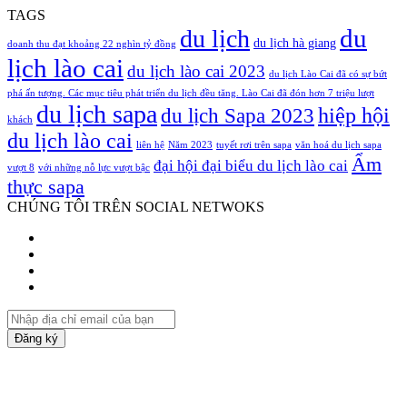
TAGS
du
du lịch
du lịch hà giang
doanh thu đạt khoảng 22 nghìn tỷ đồng
lịch lào cai
du lịch lào cai 2023
du lịch Lào Cai đã có sự bứt
phá ấn tượng. Các mục tiêu phát triển du lịch đều tăng. Lào Cai đã đón hơn 7 triệu lượt
du lịch sapa
hiệp hội
du lịch Sapa 2023
khách
du lịch lào cai
liên hệ
Năm 2023
tuyết rơi trên sapa
văn hoá du lịch sapa
Ẩm
đại hội đại biểu du lịch lào cai
vượt 8
với những nỗ lực vượt bậc
thực sapa
CHÚNG TÔI TRÊN SOCIAL NETWOKS
Facebook
Twitter
YouTube
Instagram
Nhập
địa
chỉ
email
của
bạn