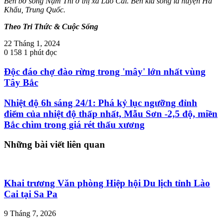
Bên bờ sông Nậm Thi ở thị xã Lào Cai. Bên kia sông là huyện Hà
Khẩu, Trung Quốc.
Theo Tri Thức & Cuộc Sống
22 Tháng 1, 2024
0
158
1 phút đọc
Độc đáo chợ đào rừng trong 'mây' lớn nhất vùng
Tây Bắc
Nhiệt độ 6h sáng 24/1: Phá kỷ lục ngưỡng đỉnh
điểm của nhiệt độ thấp nhất, Mẫu Sơn -2,5 độ, miền
Bắc chìm trong giá rét thấu xương
Những bài viết liên quan
Khai trương Văn phòng Hiệp hội Du lịch tỉnh Lào
Cai tại Sa Pa
9 Tháng 7, 2026