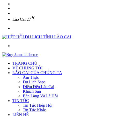
YouTube
Twitter
Facebook
℃
Lào Cai
27
Menu
Tìm
kiếm
TRANG CHỦ
VỀ CHÚNG TÔI
LÀO CAI CỦA CHÚNG TA
Ẩm Thực
Du Lịch Sapa
Điểm Đến Lào Cai
Khách Sạn
Bản Làng Và Lễ Hội
TIN TỨC
Tin Tức Hiệp Hội
Tin Tức Khác
LIÊN HỆ