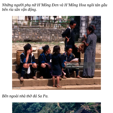
Những người phụ nữ H’Mông Đen và H’Mông Hoa ngồi tán gẫu
bên rìa sân vận động.
Bên ngoài nhà thờ đá Sa Pa.