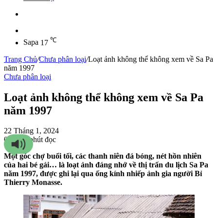
Sidebar
℃
Sapa
17
Trang Chủ
/
Chưa phân loại
/
Loạt ảnh không thể không xem về Sa Pa
năm 1997
Chưa phân loại
Loạt ảnh không thể không xem về Sa Pa
năm 1997
22 Tháng 1, 2024
0
158
1 phút đọc
Một góc chợ buổi tối, các thanh niên đá bóng, nét hồn nhiên
của hai bé gái… là loạt ảnh đáng nhớ về thị trấn du lịch Sa Pa
năm 1997, được ghi lại qua ống kính nhiếp ảnh gia người Bỉ
Thierry Monasse.