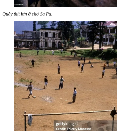
Quầy thịt lợn ở chợ Sa Pa.