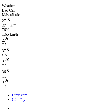
Weather
Lào Cai
Mây rải rác
℃
27
27º - 25º
76%
1.65 km/h
℃
27
T7
℃
37
CN
℃
37
T2
℃
36
T3
℃
37
T4
Lượt xem
Gần đây