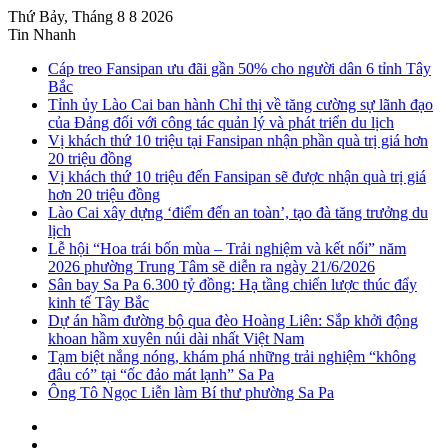
Thứ Bảy, Tháng 8 8 2026
Tin Nhanh
Cáp treo Fansipan ưu đãi gần 50% cho người dân 6 tỉnh Tây
Bắc
Tỉnh ủy Lào Cai ban hành Chỉ thị về tăng cường sự lãnh đạo
của Đảng đối với công tác quản lý và phát triển du lịch
Vị khách thứ 10 triệu tại Fansipan nhận phần quà trị giá hơn
20 triệu đồng
Vị khách thứ 10 triệu đến Fansipan sẽ được nhận quà trị giá
hơn 20 triệu đồng
Lào Cai xây dựng ‘điểm đến an toàn’, tạo đà tăng trưởng du
lịch
Lễ hội “Hoa trái bốn mùa – Trải nghiệm và kết nối” năm
2026 phường Trung Tâm sẽ diễn ra ngày 21/6/2026
Sân bay Sa Pa 6.300 tỷ đồng: Hạ tầng chiến lược thúc đẩy
kinh tế Tây Bắc
Dự án hầm đường bộ qua đèo Hoàng Liên: Sắp khởi động
khoan hầm xuyên núi dài nhất Việt Nam
Tạm biệt nắng nóng, khám phá những trải nghiệm “không
đâu có” tại “ốc đảo mát lạnh” Sa Pa
Ông Tô Ngọc Liễn làm Bí thư phường Sa Pa
Sidebar
Instagram