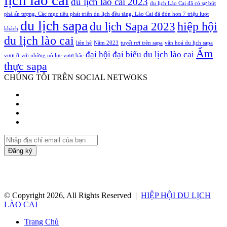
du lịch lào cai 2023
du lịch Lào Cai đã có sự bứt
phá ấn tượng. Các mục tiêu phát triển du lịch đều tăng. Lào Cai đã đón hơn 7 triệu lượt
du lịch sapa
hiệp hội
du lịch Sapa 2023
khách
du lịch lào cai
liên hệ
Năm 2023
tuyết rơi trên sapa
văn hoá du lịch sapa
Ẩm
đại hội đại biểu du lịch lào cai
vượt 8
với những nỗ lực vượt bậc
thực sapa
CHÚNG TÔI TRÊN SOCIAL NETWOKS
Facebook
Twitter
YouTube
Instagram
Nhập
địa
chỉ
email
của
bạn
© Copyright 2026, All Rights Reserved |
HIỆP HỘI DU LỊCH
LÀO CAI
Trang Chủ