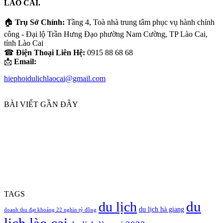
LÀO CAI.
bạn
🏠
Trụ Sở Chính:
Tầng 4, Toà nhà trung tâm phục vụ hành chính
công - Đại lộ Trần Hưng Đạo phường Nam Cường, TP Lào Cai,
tỉnh Lào Cai
☎
Điện Thoại Liên Hệ:
0915 88 68 68
📩
Email:
hiephoidulichlaocai@gmail.com
BÀI VIẾT GẦN ĐÂY
TAGS
du
du lịch
du lịch hà giang
doanh thu đạt khoảng 22 nghìn tỷ đồng
lịch lào cai