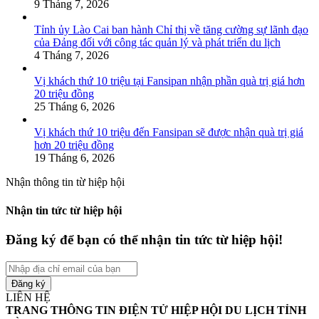
9 Tháng 7, 2026
Tỉnh ủy Lào Cai ban hành Chỉ thị về tăng cường sự lãnh đạo
của Đảng đối với công tác quản lý và phát triển du lịch
4 Tháng 7, 2026
Vị khách thứ 10 triệu tại Fansipan nhận phần quà trị giá hơn
20 triệu đồng
25 Tháng 6, 2026
Vị khách thứ 10 triệu đến Fansipan sẽ được nhận quà trị giá
hơn 20 triệu đồng
19 Tháng 6, 2026
Nhận thông tin từ hiệp hội
Nhận tin tức từ hiệp hội
Đăng ký để bạn có thể nhận tin tức từ hiệp hội!
Nhập
địa
chỉ
LIÊN HỆ
email
TRANG THÔNG TIN ĐIỆN TỬ HIỆP HỘI DU LỊCH TỈNH
của