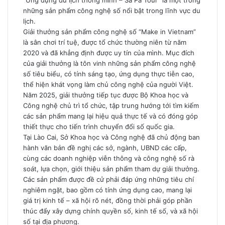
“Ứng dụng du lịch thông minh – Sa Pa Tour” là một trong
những sản phẩm công nghệ số nổi bật trong lĩnh vực du
lịch.
Giải thưởng sản phẩm công nghệ số “Make in Vietnam”
là sân chơi trí tuệ, được tổ chức thường niên từ năm
2020 và đã khẳng định được uy tín của mình. Mục đích
của giải thưởng là tôn vinh những sản phẩm công nghệ
số tiêu biểu, có tính sáng tạo, ứng dụng thực tiễn cao,
thể hiện khát vọng làm chủ công nghệ của người Việt.
Năm 2025, giải thưởng tiếp tục được Bộ Khoa học và
Công nghệ chủ trì tổ chức, tập trung hướng tới tìm kiếm
các sản phẩm mang lại hiệu quả thực tế và có đóng góp
thiết thực cho tiến trình chuyển đổi số quốc gia.
Tại Lào Cai, Sở Khoa học và Công nghệ đã chủ động ban
hành văn bản đề nghị các sở, ngành, UBND các cấp,
cùng các doanh nghiệp viễn thông và công nghệ số rà
soát, lựa chọn, giới thiệu sản phẩm tham dự giải thưởng.
Các sản phẩm được đề cử phải đáp ứng những tiêu chí
nghiêm ngặt, bao gồm có tính ứng dụng cao, mang lại
giá trị kinh tế – xã hội rõ nét, đồng thời phải góp phần
thúc đẩy xây dựng chính quyền số, kinh tế số, và xã hội
số tại địa phương.