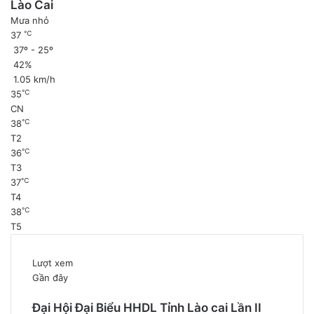
Lào Cai
Mưa nhỏ
℃
37
37º - 25º
42%
1.05 km/h
℃
35
CN
℃
38
T2
℃
36
T3
℃
37
T4
℃
38
T5
Lượt xem
Gần đây
Đại Hội Đại Biểu HHDL Tỉnh Lào cai Lần II