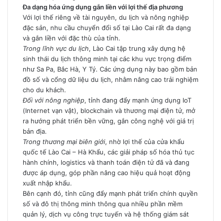
Đa dạng hóa ứng dụng gắn liền với lợi thế địa phương
Với lợi thế riêng về tài nguyên, du lịch và nông nghiệp
đặc sản, nhu cầu chuyển đổi số tại Lào Cai rất đa dạng
và gắn liền với đặc thù của tỉnh.
Trong lĩnh vực du lịch
, Lào Cai tập trung xây dựng hệ
sinh thái du lịch thông minh tại các khu vực trọng điểm
như Sa Pa, Bắc Hà, Y Tý. Các ứng dụng này bao gồm bản
đồ số và cổng dữ liệu du lịch, nhằm nâng cao trải nghiệm
cho du khách.
Đối với nông nghiệp
, tỉnh đang đẩy mạnh ứng dụng IoT
(Internet vạn vật), blockchain và thương mại điện tử, mở
ra hướng phát triển bền vững, gắn công nghệ với giá trị
bản địa.
Trong thương mại biên giới
, nhờ lợi thế của cửa khẩu
quốc tế Lào Cai – Hà Khẩu, các giải pháp số hóa thủ tục
hành chính, logistics và thanh toán điện tử đã và đang
được áp dụng, góp phần nâng cao hiệu quả hoạt động
xuất nhập khẩu.
Bên cạnh đó, tỉnh cũng đẩy mạnh phát triển chính quyền
số và đô thị thông minh thông qua nhiều phần mềm
quản lý, dịch vụ công trực tuyến và hệ thống giám sát