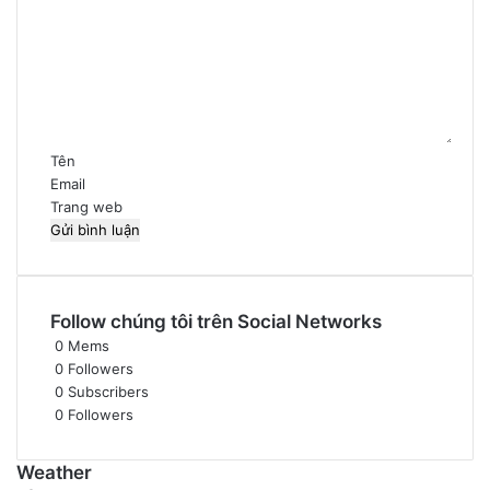
n
h
l
u
ậ
n
*
Tên
Email
Trang web
Follow chúng tôi trên Social Networks
0
Mems
0
Followers
0
Subscribers
0
Followers
Weather