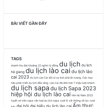
BÀI VIẾT GẦN ĐÂY
TAGS
du lịch
du lịch
doanh thu đạt khoảng 22 nghìn tỷ đồng
du lịch lào cai
du lịch lào
hà giang
cai 2023
du lịch Lào Cai đã có sự bứt phá ấn tượng. Các mục
tiêu phát triển du lịch đều tăng. Lào Cai đã đón hơn 7 triệu lượt khách
du lịch sapa
du lịch Sapa 2023
hiệp hội du lịch lào cai
liên hệ
Năm 2023
tuyết rơi trên sapa
văn hoá du lịch sapa
vượt 8
với những nỗ lực vượt
Ẩm thực
đại hội đại biểu du lịch lào cai
bậc