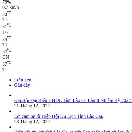
78%
0.7 km/h
℃
30
T5
℃
31
T6
℃
34
T7
℃
37
CN
℃
37
T2
Lượt xem
Gần đây
Đại Hội Đại Biểu HHDL Tỉnh Lào cai Lần II Nhiệm Kỳ 2022
21 Tháng 12, 2022
Lời cảm ơn từ Hiệp Hội Du Lịch Tỉnh Lào Cai.
23 Tháng 12, 2022