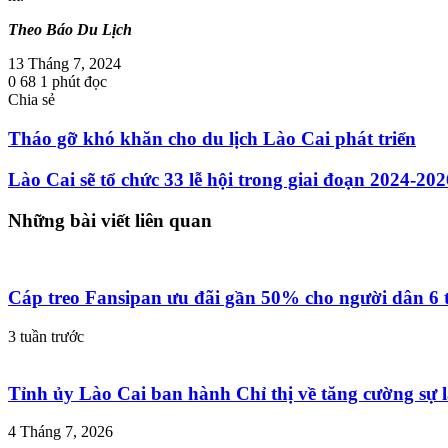
Theo Báo Du Lịch
13 Tháng 7, 2024
0
68
1 phút đọc
Chia sẻ
Facebook
Twitter
LinkedIn
Skype
Messenger
Messenger
Chia
In
sẻ
Tháo gỡ khó khăn cho du lịch Lào Cai phát triển
qua
email
Lào Cai sẽ tổ chức 33 lễ hội trong giai đoạn 2024-202
Những bài viết liên quan
Cáp treo Fansipan ưu đãi gần 50% cho người dân 6 
3 tuần trước
Tỉnh ủy Lào Cai ban hành Chỉ thị về tăng cường sự l
4 Tháng 7, 2026