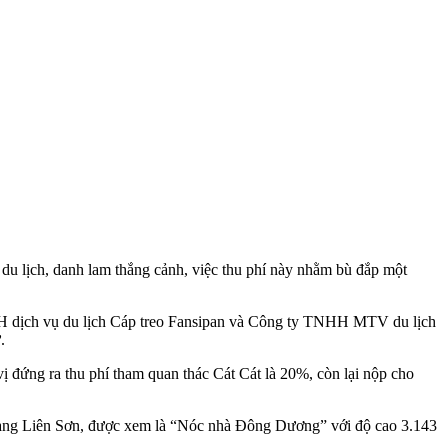
m du lịch, danh lam thắng cảnh, việc thu phí này nhằm bù đắp một
NHH dịch vụ du lịch Cáp treo Fansipan và Công ty TNHH MTV du lịch
.
 vị đứng ra thu phí tham quan thác Cát Cát là 20%, còn lại nộp cho
y Hoàng Liên Sơn, được xem là “Nóc nhà Đông Dương” với độ cao 3.143