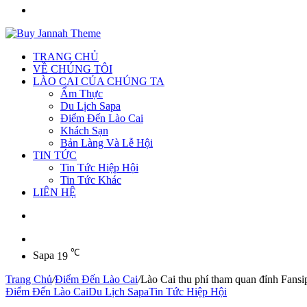
Tìm
kiếm
TRANG CHỦ
VỀ CHÚNG TÔI
LÀO CAI CỦA CHÚNG TA
Ẩm Thực
Du Lịch Sapa
Điểm Đến Lào Cai
Khách Sạn
Bản Làng Và Lễ Hội
TIN TỨC
Tin Tức Hiệp Hội
Tin Tức Khác
LIÊN HỆ
Sidebar
℃
Sapa
19
Trang Chủ
/
Điểm Đến Lào Cai
/
Lào Cai thu phí tham quan đỉnh Fansi
Điểm Đến Lào Cai
Du Lịch Sapa
Tin Tức Hiệp Hội