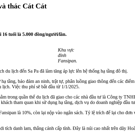
và thác Cát Cát
 16 tuổi là 5.000 đồng/người/lần.
Khu vực
đỉnh
Fansipan.
h du lịch đến Sa Pa đã làm tăng áp lực lên hệ thống hạ tầng đô thị.
ở hạ tầng, bảo đảm an ninh, trật tự, phân luồng giao thông đến các điể
lịch. Việc thu phí sẽ bắt đầu từ 1/1/2025.
nằm trong quần thể du lịch đã giao cho các nhà đầu tư là Công ty T
 khách tham quan khi sử dụng hạ tầng, dịch vụ do doanh nghiệp đầu tư
Fansipan là 10%, còn lại nộp vào ngân sách. Tỷ lệ trích để lại cho đơn
à di tích danh lam, thắng cảnh cấp tỉnh. Đây là núi cao nhất trên dã