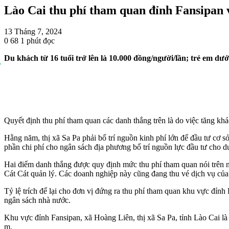
Lào Cai thu phí tham quan đỉnh Fansipan 
13 Tháng 7, 2024
0
68
1 phút đọc
Du khách từ 16 tuổi trở lên là 10.000 đồng/người/lần; trẻ em dưới
Quyết định thu phí tham quan các danh thắng trên là do việc tăng khác
Hằng năm, thị xã Sa Pa phải bố trí nguồn kinh phí lớn để đầu tư cơ s
phần chi phí cho ngân sách địa phương bố trí nguồn lực đầu tư cho du 
Hai điểm danh thắng được quy định mức thu phí tham quan nói trên 
Cát Cát quản lý. Các doanh nghiệp này cũng đang thu vé dịch vụ của
Tỷ lệ trích để lại cho đơn vị đứng ra thu phí tham quan khu vực đỉnh 
ngân sách nhà nước.
Khu vực đỉnh Fansipan, xã Hoàng Liên, thị xã Sa Pa, tỉnh Lào Cai l
m.