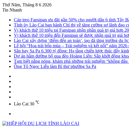
Thứ Năm, Tháng 8 6 2026
Tin Nhanh
Cáp treo Fansipan ưu đãi gần 50% cho người dân 6 tỉnh Tây B
Tỉnh ủy Lào Cai ban hành Chỉ thị về tăng cường sự lãnh đạo của
Vị khách thứ 10 triệu tại Fansipan nhận phần quà trị giá hơn 20
Vị khách thứ 10 triệu đến Fansipan sẽ được nhận quà trị giá hơ
Lào Cai xây dựng ‘điểm đến an toàn’, tạo đà tăng trưởng du lị
Lễ hội “Hoa trái bốn mùa – Trải nghiệm và kết nối” năm 2026
Sân bay Sa Pa 6.300 tỷ đồng: Hạ tầng chiến lược thúc đẩy kin
Dự án hầm đường bộ qua đèo Hoàng Liên: Sắp khởi động khoa
Tạm biệt nắng nóng, khám phá những trải nghiệm “không đâu c
Ông Tô Ngọc Liễn làm Bí thư phường Sa Pa
Sidebar
Instagram
YouTube
Twitter
Facebook
℃
Lào Cai
30
Menu