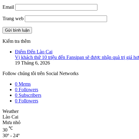
Email
Trang web
Kiểm tra thêm
Close
Điểm Đến Lào Cai
Vị khách thứ 10 triệu đến Fansipan sẽ được nhận quà trị giá hơ
19 Tháng 6, 2026
Follow chúng tôi trên Social Networks
0
Mems
0
Followers
0
Subscribers
0
Followers
Weather
Lào Cai
Mưa nhỏ
℃
30
30º - 24º