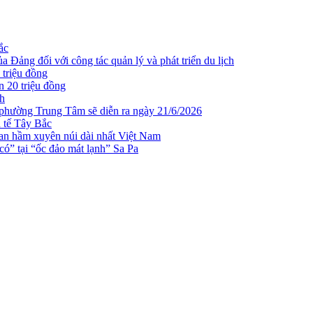
ắc
 Đảng đối với công tác quản lý và phát triển du lịch
 triệu đồng
n 20 triệu đồng
ch
 phường Trung Tâm sẽ diễn ra ngày 21/6/2026
h tế Tây Bắc
n hầm xuyên núi dài nhất Việt Nam
ó” tại “ốc đảo mát lạnh” Sa Pa