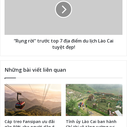
“Rụng rời" trước top 7 địa điểm du lịch Lào Cai
tuyệt đẹp!
Những bài viết liên quan
Cáp treo Fansipan ưu đãi
Tỉnh ủy Lào Cai ban hành
gần 50% cho người dân 6
Chỉ thị về tăng cường sự