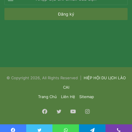
địa
chỉ
email
của
bạn
© Copyright 2026, All Rights Reserved |
HIỆP HỘI DU LỊCH LÀO
CAI
Trang Chủ
Liên Hệ
Sitemap
Facebook
Twitter
YouTube
Instagram