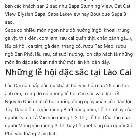
bạn các khách sạn 2 sao như Sapa Stunning View, Cat Cat
View, Elysian Sapa, Sapa Lakeview hay Boutique Sapa 3
sao.
Sapa có nhiều món ngon như đồ nướng (ngô, khoai, trứng
gà vịt, thịt xiên, cơm lam, rau cải quấn thịt, chân cánh gà…),
lẩu cá hồi, cá tầm, gà đen, thắng cố, rượu Táo Mèo, rượu
ngô Bản Phố, lẩu rau, cá suối nướng, lợn cắp nách là những
món ăn đặc sắc bạn nên thử một lần khi đến đây.
Những lễ hội đặc sắc tại Lào Cai
Lào Cai còn hấp dẫn du khách bởi văn hóa của 25 dân tộc
anh em, trong đó có những lễ hội đặc sắc vào dịp Tết
Nguyên Đán như Lễ hội xuống đồng ngày xuân của dân tộc
Tày, Dao diễn ra vào mùng 8 tết hàng năm; Lễ Tết nhảy của
người Dao ở Tả Van vào mùng 1, 2 Tết; Lễ hội Gầu Tào của
người Mông vào mùng 3 Tết hay Lễ quét làng của người Xá
Phó vào tháng 2 âm lịch.