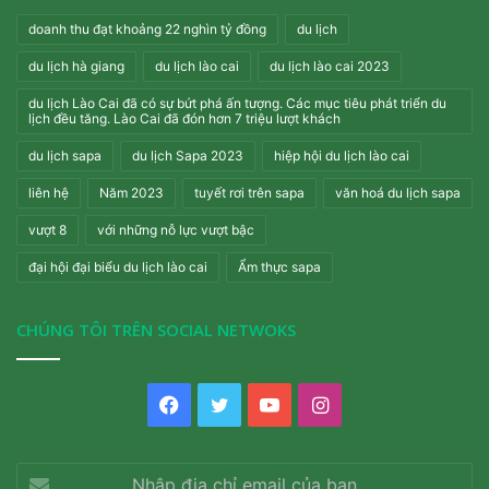
doanh thu đạt khoảng 22 nghìn tỷ đồng
du lịch
du lịch hà giang
du lịch lào cai
du lịch lào cai 2023
du lịch Lào Cai đã có sự bứt phá ấn tượng. Các mục tiêu phát triển du
lịch đều tăng. Lào Cai đã đón hơn 7 triệu lượt khách
du lịch sapa
du lịch Sapa 2023
hiệp hội du lịch lào cai
liên hệ
Năm 2023
tuyết rơi trên sapa
văn hoá du lịch sapa
vượt 8
với những nỗ lực vượt bậc
đại hội đại biểu du lịch lào cai
Ẩm thực sapa
CHÚNG TÔI TRÊN SOCIAL NETWOKS
Facebook
Twitter
YouTube
Instagram
Nhập