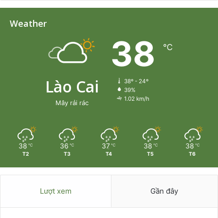
Weather
38
℃
Lào Cai
38º - 24º
39%
1.02 km/h
Mây rải rác
38
36
37
38
38
℃
℃
℃
℃
℃
T2
T3
T4
T5
T6
Lượt xem
Gần đây