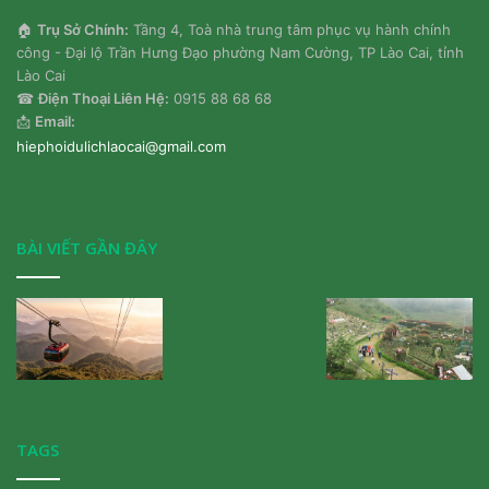
🏠
Trụ Sở Chính:
Tầng 4, Toà nhà trung tâm phục vụ hành chính
công - Đại lộ Trần Hưng Đạo phường Nam Cường, TP Lào Cai, tỉnh
Lào Cai
☎
Điện Thoại Liên Hệ:
0915 88 68 68
📩
Email:
hiephoidulichlaocai@gmail.com
BÀI VIẾT GẦN ĐÂY
TAGS