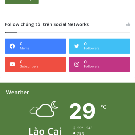
Follow chúng tôi trên Social Networks
0
0
Mems
Followers
0
0
Subscribers
Followers
Weather
29
℃
Lào Cai
29º - 24º
78%