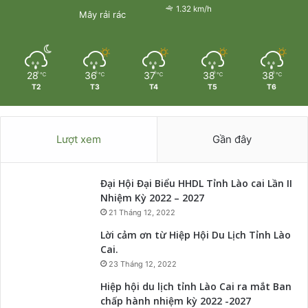
1.32 km/h
Mây rải rác
28
36
37
38
38
℃
℃
℃
℃
℃
T2
T3
T4
T5
T6
Lượt xem
Gần đây
Đại Hội Đại Biểu HHDL Tỉnh Lào cai Lần II
Nhiệm Kỳ 2022 – 2027
21 Tháng 12, 2022
Lời cảm ơn từ Hiệp Hội Du Lịch Tỉnh Lào
Cai.
23 Tháng 12, 2022
Hiệp hội du lịch tỉnh Lào Cai ra mắt Ban
chấp hành nhiệm kỳ 2022 -2027