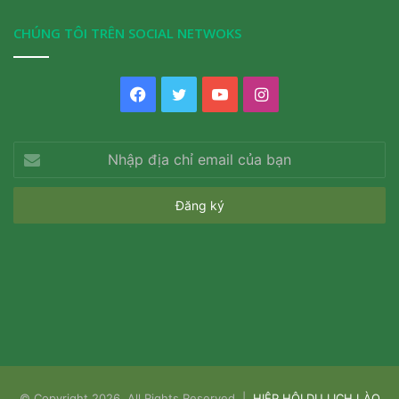
CHÚNG TÔI TRÊN SOCIAL NETWOKS
Facebook
Twitter
YouTube
Instagram
Nhập
địa
chỉ
email
của
bạn
© Copyright 2026, All Rights Reserved |
HIỆP HỘI DU LỊCH LÀO