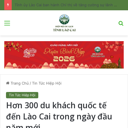
Tỉnh ủy Lào Cai ban hành Chỉ thị về tăng cường sự lãnh đạo của Đảng đối với công tác quản lý và phát triển du lịch
Menu
T
k
Trang Chủ
/
Tin Tức Hiệp Hội
Tin Tức Hiệp Hội
Hơn 300 du khách quốc tế
đến Lào Cai trong ngày đầu
năm mới