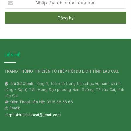
địa
chỉ
email
của
bạn
LIÊN HỆ
TRANG THÔNG TIN ĐIỆN TỬ HIỆP HỘI DU LỊCH TỈNH LÀO CAI.
🏠
Trụ Sở Chính:
Tầng 4, Toà nhà trung tâm phục vụ hành chính
công - Đại lộ Trần Hưng Đạo phường Nam Cường, TP Lào Cai, tỉnh
Lào Cai
☎
Điện Thoại Liên Hệ:
0915 88 68 68
📩
Email:
hiephoidulichlaocai@gmail.com