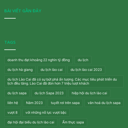
BÀI VIẾT GẦN ĐÂY
TAGS
doanh thu đạt khoảng 22 nghìn tỷ đồng
du lịch
du lịch hà giang
du lịch lào cai
du lịch lào cai 2023
du lịch Lào Cai đã có sự bứt phá ấn tượng. Các mục tiêu phát triển du
lịch đều tăng. Lào Cai đã đón hơn 7 triệu lượt khách
du lịch sapa
du lịch Sapa 2023
hiệp hội du lịch lào cai
liên hệ
Năm 2023
tuyết rơi trên sapa
văn hoá du lịch sapa
vượt 8
với những nỗ lực vượt bậc
đại hội đại biểu du lịch lào cai
Ẩm thực sapa