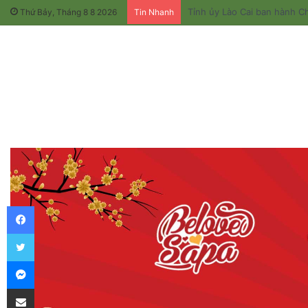
Tỉnh ủy Lào Cai ban hành Ch
Thứ Bảy, Tháng 8 8 2026
Tin Nhanh
Facebook
Twitter
Messenger
Chia sẻ qua email