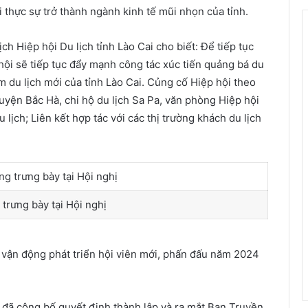
i thực sự trở thành ngành kinh tế mũi nhọn của tỉnh.
ch Hiệp hội Du lịch tỉnh Lào Cai cho biết: Để tiếp tục
ội sẽ tiếp tục đẩy mạnh công tác xúc tiến quảng bá du
m du lịch mới của tỉnh Lào Cai. Củng cố Hiệp hội theo
huyện Bắc Hà, chi hộ du lịch Sa Pa, văn phòng Hiệp hội
 lịch; Liên kết hợp tác với các thị trường khách du lịch
trưng bày tại Hội nghị
, vận động phát triển hội viên mới, phấn đấu năm 2024
ai đã công bố quyết định thành lập và ra mắt Ban Truyền