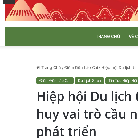
TRANG CHỦ
VỀ 
Trang Chủ
/
Điểm Đến Lào Cai
/
Hiệp hội Du lịch tỉ
Điểm Đến Lào Cai
Du Lịch Sapa
Tin Tức Hiệp Hội
Hiệp hội Du lịch 
huy vai trò cầu n
phát triển