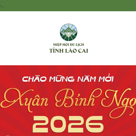
ỉ thị về tăng cường sự lãnh đạo của Đảng đối với công tác quản lý và phá