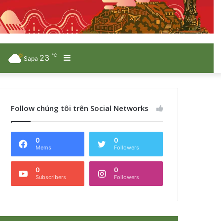
℃
23
Sidebar
Sapa
Follow chúng tôi trên Social Networks
0
0
Mems
Followers
0
0
Subscribers
Followers