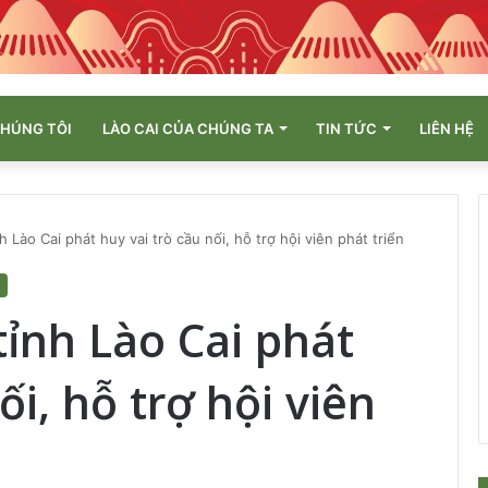
CHÚNG TÔI
LÀO CAI CỦA CHÚNG TA
TIN TỨC
LIÊN HỆ
nh Lào Cai phát huy vai trò cầu nối, hỗ trợ hội viên phát triển
tỉnh Lào Cai phát
ối, hỗ trợ hội viên