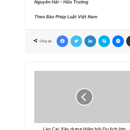
Nguyễn Hải – Hữu Trường
Theo Báo Pháp Luật Việt Nam
Facebook
Twitter
LinkedIn
Skype
Me
Chia sẻ
Lào Cai: Xây dựng Hiệp hội Du lịch lớn