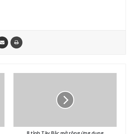
ssenger
Chia sẻ qua email
In
8 tỉnh Tây Bắc mở rộng ứng dụng