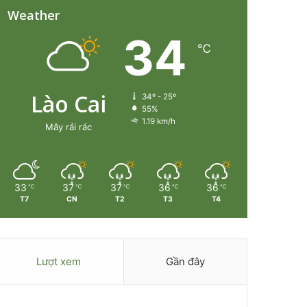
Weather
34
℃
Lào Cai
34º - 25º
55%
1.19 km/h
Mây rải rác
33
37
37
36
36
℃
℃
℃
℃
℃
T7
CN
T2
T3
T4
Lượt xem
Gần đây