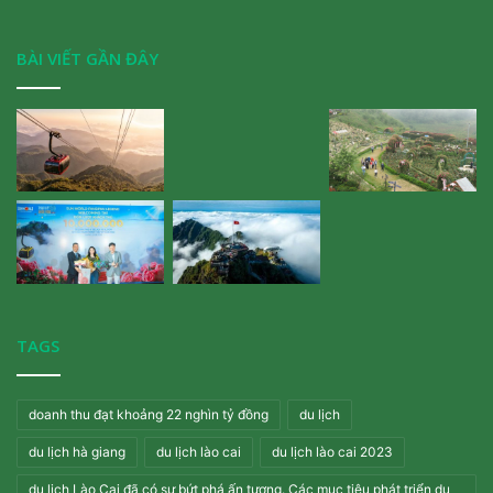
BÀI VIẾT GẦN ĐÂY
TAGS
doanh thu đạt khoảng 22 nghìn tỷ đồng
du lịch
du lịch hà giang
du lịch lào cai
du lịch lào cai 2023
du lịch Lào Cai đã có sự bứt phá ấn tượng. Các mục tiêu phát triển du