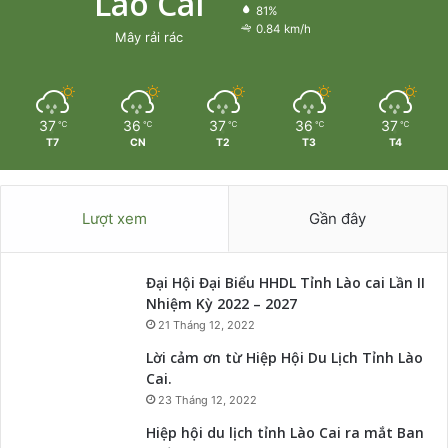
Lào Cai
81%
0.84 km/h
Mây rải rác
37
36
37
36
37
℃
℃
℃
℃
℃
T7
CN
T2
T3
T4
Lượt xem
Gần đây
Đại Hội Đại Biểu HHDL Tỉnh Lào cai Lần II
Nhiệm Kỳ 2022 – 2027
21 Tháng 12, 2022
Lời cảm ơn từ Hiệp Hội Du Lịch Tỉnh Lào
Cai.
23 Tháng 12, 2022
Hiệp hội du lịch tỉnh Lào Cai ra mắt Ban