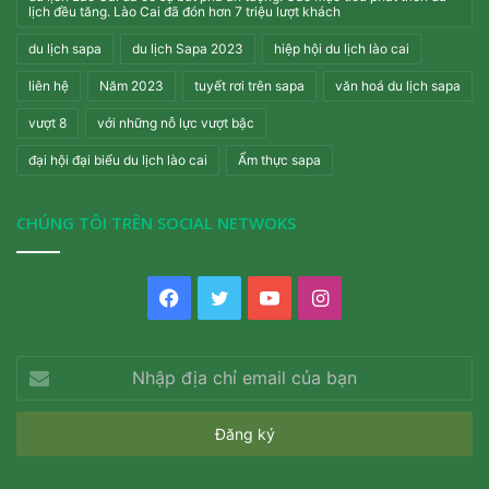
lịch đều tăng. Lào Cai đã đón hơn 7 triệu lượt khách
du lịch sapa
du lịch Sapa 2023
hiệp hội du lịch lào cai
liên hệ
Năm 2023
tuyết rơi trên sapa
văn hoá du lịch sapa
vượt 8
với những nỗ lực vượt bậc
đại hội đại biểu du lịch lào cai
Ẩm thực sapa
CHÚNG TÔI TRÊN SOCIAL NETWOKS
Facebook
Twitter
YouTube
Instagram
Nhập
địa
chỉ
email
của
bạn