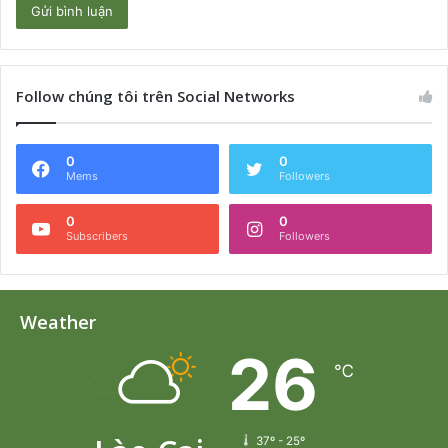
Follow chúng tôi trên Social Networks
0
0
Mems
Followers
0
0
Subscribers
Followers
Weather
26
℃
37º - 25º