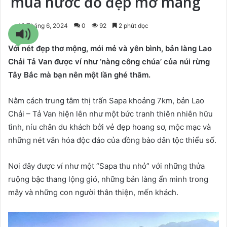
mùa nước đổ đẹp mơ màng
19 Tháng 6, 2024
0
92
2 phút đọc
Với nét đẹp thơ mộng, mới mẻ và yên bình, bản làng Lao
Chải Tả Van được ví như ‘nàng công chúa’ của núi rừng
Tây Bắc mà bạn nên một lần ghé thăm.
Nằm cách trung tâm thị trấn Sapa khoảng 7km, bản Lao
Chải – Tả Van hiện lên như một bức tranh thiên nhiên hữu
tình, níu chân du khách bởi vẻ đẹp hoang sơ, mộc mạc và
những nét văn hóa độc đáo của đồng bào dân tộc thiểu số.
Nơi đây được ví như một “Sapa thu nhỏ” với những thửa
ruộng bậc thang lộng gió, những bản làng ẩn mình trong
mây và những con người thân thiện, mến khách.