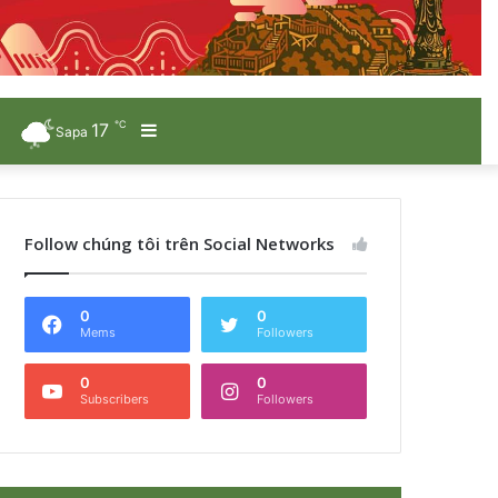
℃
17
Sidebar
Sapa
Follow chúng tôi trên Social Networks
0
0
Mems
Followers
0
0
Subscribers
Followers