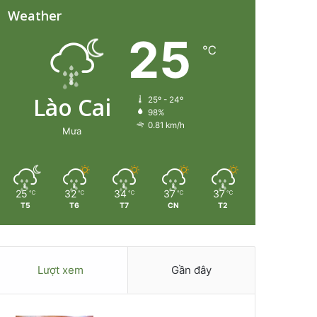
Weather
25
℃
Lào Cai
25º - 24º
98%
0.81 km/h
Mưa
25
32
34
37
37
℃
℃
℃
℃
℃
T5
T6
T7
CN
T2
Lượt xem
Gần đây