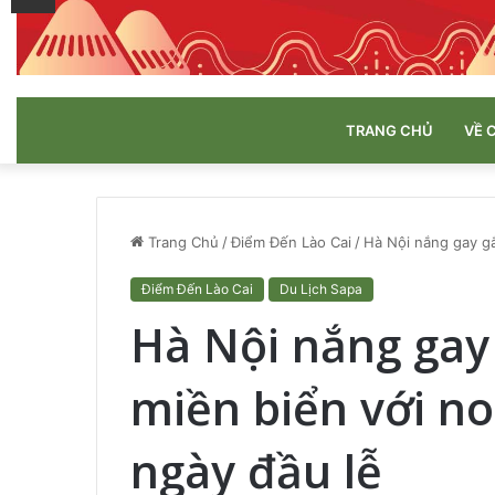
TRANG CHỦ
VỀ 
Trang Chủ
/
Điểm Đến Lào Cai
/
Hà Nội nắng gay gắ
Điểm Đến Lào Cai
Du Lịch Sapa
Hà Nội nắng gay 
miền biển với n
ngày đầu lễ