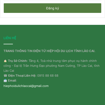
chỉ
email
của
bạn
LIÊN HỆ
TRANG THÔNG TIN ĐIỆN TỬ HIỆP HỘI DU LỊCH TỈNH LÀO CAI.
Trụ Sở Chính:
Tầng 4, Toà nhà trung tâm phục vụ hành chính
công - Đại lộ Trần Hưng Đạo phường Nam Cường, TP Lào Cai, tỉnh
Lào Cai
☎
Điện Thoại Liên Hệ:
0915 88 68 68
Email:
hiephoidulichlaocai@gmail.com