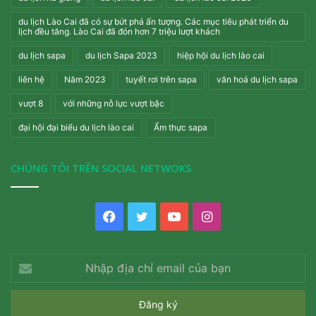
du lịch Lào Cai đã có sự bứt phá ấn tượng. Các mục tiêu phát triển du
lịch đều tăng. Lào Cai đã đón hơn 7 triệu lượt khách
du lịch sapa
du lịch Sapa 2023
hiệp hội du lịch lào cai
liên hệ
Năm 2023
tuyết rơi trên sapa
văn hoá du lịch sapa
vượt 8
với những nỗ lực vượt bậc
đại hội đại biểu du lịch lào cai
Ẩm thực sapa
CHÚNG TÔI TRÊN SOCIAL NETWOKS
Facebook
Twitter
YouTube
Instagram
Nhập
địa
chỉ
email