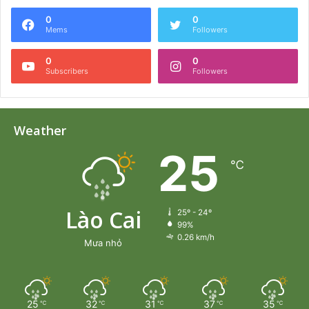
0
0
Mems
Followers
0
0
Subscribers
Followers
Weather
25
℃
Lào Cai
25º - 24º
99%
0.26 km/h
Mưa nhỏ
25
32
31
37
35
℃
℃
℃
℃
℃