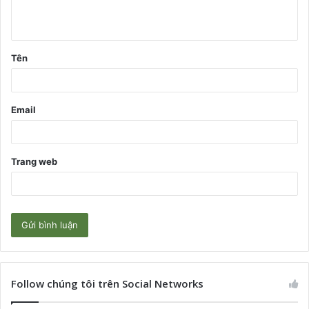
u
ậ
Tên
n
*
Email
Trang web
Follow chúng tôi trên Social Networks