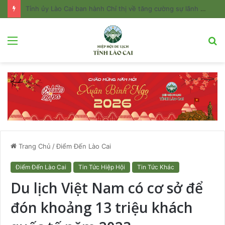
Tỉnh ủy Lào Cai ban hành Chỉ thị về tăng cường sự lãnh đạo của Đảng đối với công tác quản lý và phát triển du lịch
Menu
T
k
Trang Chủ
/
Điểm Đến Lào Cai
Điểm Đến Lào Cai
Tin Tức Hiệp Hội
Tin Tức Khác
Du lịch Việt Nam có cơ sở để
đón khoảng 13 triệu khách