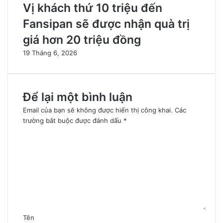
Vị khách thứ 10 triệu đến
Fansipan sẽ được nhận quà trị
giá hơn 20 triệu đồng
19 Tháng 6, 2026
Để lại một bình luận
Email của bạn sẽ không được hiển thị công khai.
Các
trường bắt buộc được đánh dấu
*
B
ì
n
h
l
u
ậ
n
*
Tên