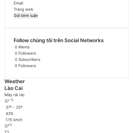
Email
Trang web
Follow chúng tôi trên Social Networks
0
Mems
0
Followers
0
Subscribers
0
Followers
Weather
Lào Cai
Mây rải rác
℃
37
37º - 25º
43%
1.15 km/h
℃
37
T2