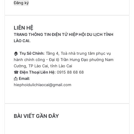
địa
chỉ
email
của
LIÊN HỆ
bạn
TRANG THÔNG TIN ĐIỆN TỬ HIỆP HỘI DU LỊCH TỈNH
LÀO CAI.
🏠
Trụ Sở Chính:
Tầng 4, Toà nhà trung tâm phục vụ
hành chính công - Đại lộ Trần Hưng Đạo phường Nam
Cường, TP Lào Cai, tỉnh Lào Cai
☎
Điện Thoại Liên Hệ:
0915 88 68 68
📩
Email:
hiephoidulichlaocai@gmail.com
BÀI VIẾT GẦN ĐÂY