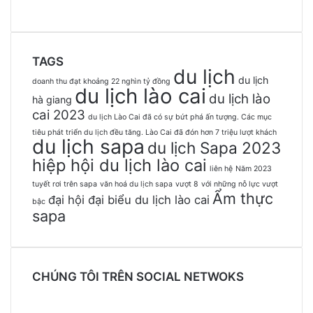
TAGS
du lịch
du lịch
doanh thu đạt khoảng 22 nghìn tỷ đồng
du lịch lào cai
du lịch lào
hà giang
cai 2023
du lịch Lào Cai đã có sự bứt phá ấn tượng. Các mục
tiêu phát triển du lịch đều tăng. Lào Cai đã đón hơn 7 triệu lượt khách
du lịch sapa
du lịch Sapa 2023
hiệp hội du lịch lào cai
liên hệ
Năm 2023
tuyết rơi trên sapa
văn hoá du lịch sapa
vượt 8
với những nỗ lực vượt
Ẩm thực
đại hội đại biểu du lịch lào cai
bậc
sapa
CHÚNG TÔI TRÊN SOCIAL NETWOKS
Facebook
Twitter