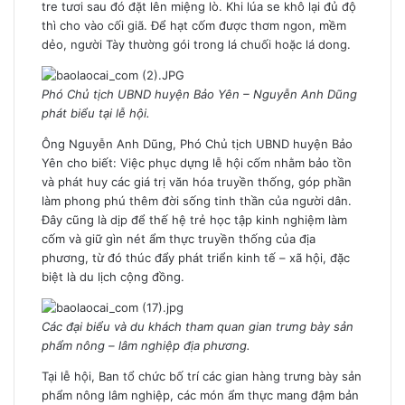
tre tươi sau đó đặt lên miệng lò. Khi lúa se khô lại đủ độ
thì cho vào cối giã. Để hạt cốm được thơm ngon, mềm
dẻo, người Tày thường gói trong lá chuối hoặc lá dong.
Phó Chủ tịch UBND huyện Bảo Yên – Nguyễn Anh Dũng
phát biểu tại lễ hội.
Ông Nguyễn Anh Dũng, Phó Chủ tịch UBND huyện Bảo
Yên cho biết: Việc phục dựng lễ hội cốm nhằm bảo tồn
và phát huy các giá trị văn hóa truyền thống, góp phần
làm phong phú thêm đời sống tinh thần của người dân.
Đây cũng là dịp để thế hệ trẻ học tập kinh nghiệm làm
cốm và giữ gìn nét ẩm thực truyền thống của địa
phương, từ đó thúc đẩy phát triển kinh tế – xã hội, đặc
biệt là du lịch cộng đồng.
Các đại biểu và du khách tham quan gian trưng bày sản
phẩm nông – lâm nghiệp địa phương.
Tại lễ hội, Ban tổ chức bố trí các gian hàng trưng bày sản
phẩm nông lâm nghiệp, các món ẩm thực mang đậm bản