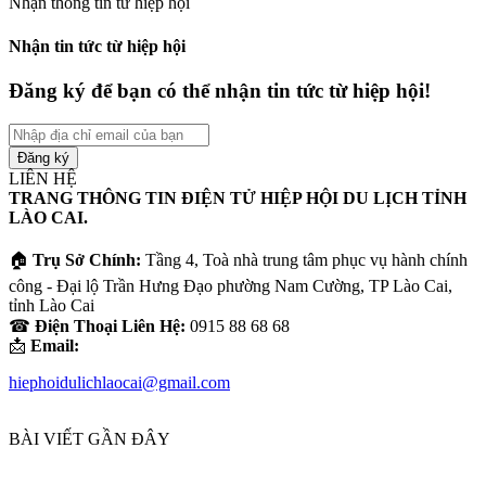
Nhận thông tin từ hiệp hội
Nhận tin tức từ hiệp hội
Đăng ký để bạn có thể nhận tin tức từ hiệp hội!
Nhập
địa
chỉ
LIÊN HỆ
email
TRANG THÔNG TIN ĐIỆN TỬ HIỆP HỘI DU LỊCH TỈNH
của
LÀO CAI.
bạn
🏠
Trụ Sở Chính:
Tầng 4, Toà nhà trung tâm phục vụ hành chính
công - Đại lộ Trần Hưng Đạo phường Nam Cường, TP Lào Cai,
tỉnh Lào Cai
☎
Điện Thoại Liên Hệ:
0915 88 68 68
📩
Email:
hiephoidulichlaocai@gmail.com
BÀI VIẾT GẦN ĐÂY