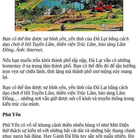
Bạn có thể tìm được sự bình yên, yên tĩnh của Đà Lạt bằng cách
dạo chơi ở Hồ Tuyền Lâm, thiền viện Trúc Lâm, bảo tàng Lâm
Đồng. Ảnh: Internet.
Nếu bạn muốn trốn khỏi thành phố tấp nập, Đà Lạt vẫn có những
homestay ở xa trung tâm thành phố. Bạn có thể đến đó để tận hưởng
trọn vẹn sự chữa lành, tĩnh lặng mà thành phố mơ mộng này mang
lại.
Bạn có thể tìm được sự bình yên, yên tĩnh của Đà Lạt bằng cách
dạo chơi ở Hồ Tuyền Lâm, thiền viện Trúc Lâm, bảo tàng Lâm
Đồng,… những nơi vẫn giữ được nét cổ kính và truyền thống trong
kiến trúc của mình.
Phú Yên
Phú Yên có vô số khung cảnh thiên nhiên hùng vĩ như Mũi Điện
thử thách sự kiên trì với những bãi cát dài và những bậc thang chinh
phục ngọn hải đăng. Hay Gành Đá Đĩa tuy sắp xếp ngẫu nhiên, lộn