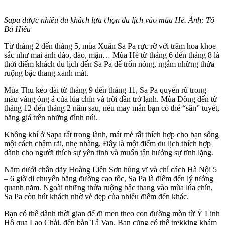
Sapa được nhiều du khách lựa chọn du lịch vào mùa Hè. Ảnh: Tô
Bá Hiếu
Từ tháng 2 đến tháng 5, mùa Xuân Sa Pa rực rỡ với trăm hoa khoe
sắc như mai anh đào, đào, mận… Mùa Hè từ tháng 6 đến tháng 8 là
thời điểm khách du lịch đến Sa Pa để trốn nóng, ngắm những thửa
ruộng bậc thang xanh mát.
Mùa Thu kéo dài từ tháng 9 đến tháng 11, Sa Pa quyến rũ trong
màu vàng óng ả của lúa chín và trời dần trở lạnh. Mùa Đông đến từ
tháng 12 đến tháng 2 năm sau, nếu may mắn bạn có thể “săn” tuyết,
băng giá trên những đỉnh núi.
Không khí ở Sapa rất trong lành, mát mẻ rất thích hợp cho bạn sống
một cách chậm rãi, nhẹ nhàng. Đây là một điểm du lịch thích hợp
dành cho người thích sự yên tĩnh và muốn tận hưởng sự tĩnh lặng.
Nằm dưới chân dãy Hoàng Liên Sơn hùng vĩ và chỉ cách Hà Nội 5
– 6 giờ di chuyển bằng đường cao tốc, Sa Pa là điểm đến lý tưởng
quanh năm. Ngoài những thửa ruộng bậc thang vào mùa lúa chín,
Sa Pa còn hút khách nhờ vẻ đẹp của nhiều điểm đến khác.
Bạn có thể dành thời gian để đi men theo con đường mòn từ Ý Linh
Hồ qua Lao Chải, đến bản Tả Van. Bạn cũng có thể trekking khám