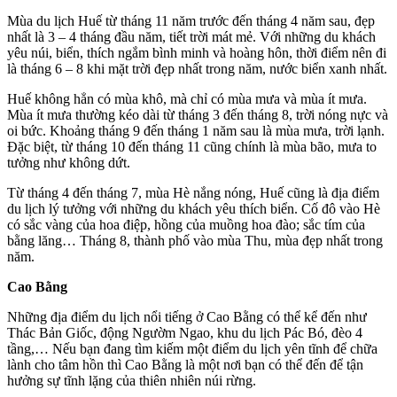
Mùa du lịch Huế từ tháng 11 năm trước đến tháng 4 năm sau, đẹp
nhất là 3 – 4 tháng đầu năm, tiết trời mát mẻ. Với những du khách
yêu núi, biển, thích ngắm bình minh và hoàng hôn, thời điểm nên đi
là tháng 6 – 8 khi mặt trời đẹp nhất trong năm, nước biển xanh nhất.
Huế không hẳn có mùa khô, mà chỉ có mùa mưa và mùa ít mưa.
Mùa ít mưa thường kéo dài từ tháng 3 đến tháng 8, trời nóng nực và
oi bức. Khoảng tháng 9 đến tháng 1 năm sau là mùa mưa, trời lạnh.
Đặc biệt, từ tháng 10 đến tháng 11 cũng chính là mùa bão, mưa to
tưởng như không dứt.
Từ tháng 4 đến tháng 7, mùa Hè nắng nóng, Huế cũng là địa điểm
du lịch lý tưởng với những du khách yêu thích biển. Cố đô vào Hè
có sắc vàng của hoa điệp, hồng của muồng hoa đào; sắc tím của
bằng lăng… Tháng 8, thành phố vào mùa Thu, mùa đẹp nhất trong
năm.
Cao Bằng
Những địa điểm du lịch nổi tiếng ở Cao Bằng có thể kể đến như
Thác Bản Giốc, động Ngườm Ngao, khu du lịch Pác Bó, đèo 4
tầng,… Nếu bạn đang tìm kiếm một điểm du lịch yên tĩnh để chữa
lành cho tâm hồn thì Cao Bằng là một nơi bạn có thể đến để tận
hưởng sự tĩnh lặng của thiên nhiên núi rừng.