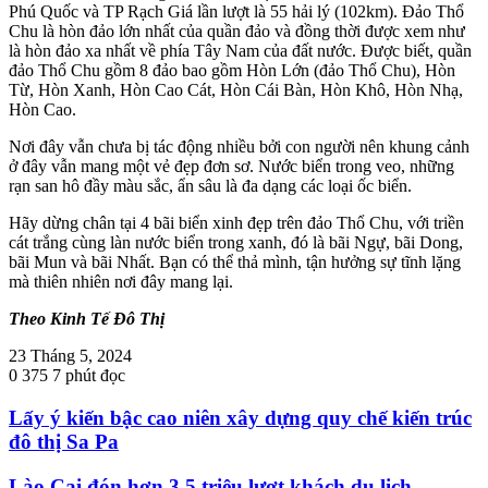
Phú Quốc và TP Rạch Giá lần lượt là 55 hải lý (102km). Đảo Thổ
Chu là hòn đảo lớn nhất của quần đảo và đồng thời được xem như
là hòn đảo xa nhất về phía Tây Nam của đất nước. Được biết, quần
đảo Thổ Chu gồm 8 đảo bao gồm Hòn Lớn (đảo Thổ Chu), Hòn
Từ, Hòn Xanh, Hòn Cao Cát, Hòn Cái Bàn, Hòn Khô, Hòn Nhạ,
Hòn Cao.
Nơi đây vẫn chưa bị tác động nhiều bởi con người nên khung cảnh
ở đây vẫn mang một vẻ đẹp đơn sơ. Nước biển trong veo, những
rạn san hô đầy màu sắc, ẩn sâu là đa dạng các loại ốc biển.
Hãy dừng chân tại 4 bãi biển xinh đẹp trên đảo Thổ Chu, với triền
cát trắng cùng làn nước biển trong xanh, đó là bãi Ngự, bãi Dong,
bãi Mun và bãi Nhất. Bạn có thể thả mình, tận hưởng sự tĩnh lặng
mà thiên nhiên nơi đây mang lại.
Theo Kinh Tế Đô Thị
23 Tháng 5, 2024
0
375
7 phút đọc
Lấy ý kiến bậc cao niên xây dựng quy chế kiến trúc
đô thị Sa Pa
Lào Cai đón hơn 3,5 triệu lượt khách du lịch