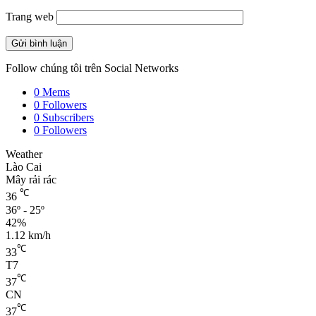
Trang web
Follow chúng tôi trên Social Networks
0
Mems
0
Followers
0
Subscribers
0
Followers
Weather
Lào Cai
Mây rải rác
℃
36
36º - 25º
42%
1.12 km/h
℃
33
T7
℃
37
CN
℃
37