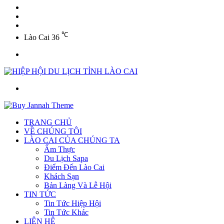
YouTube
Twitter
Facebook
℃
Lào Cai
36
Menu
Tìm
kiếm
TRANG CHỦ
VỀ CHÚNG TÔI
LÀO CAI CỦA CHÚNG TA
Ẩm Thực
Du Lịch Sapa
Điểm Đến Lào Cai
Khách Sạn
Bản Làng Và Lễ Hội
TIN TỨC
Tin Tức Hiệp Hội
Tin Tức Khác
LIÊN HỆ