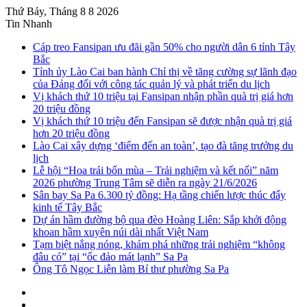
Thứ Bảy, Tháng 8 8 2026
Tin Nhanh
Cáp treo Fansipan ưu đãi gần 50% cho người dân 6 tỉnh Tây
Bắc
Tỉnh ủy Lào Cai ban hành Chỉ thị về tăng cường sự lãnh đạo
của Đảng đối với công tác quản lý và phát triển du lịch
Vị khách thứ 10 triệu tại Fansipan nhận phần quà trị giá hơn
20 triệu đồng
Vị khách thứ 10 triệu đến Fansipan sẽ được nhận quà trị giá
hơn 20 triệu đồng
Lào Cai xây dựng ‘điểm đến an toàn’, tạo đà tăng trưởng du
lịch
Lễ hội “Hoa trái bốn mùa – Trải nghiệm và kết nối” năm
2026 phường Trung Tâm sẽ diễn ra ngày 21/6/2026
Sân bay Sa Pa 6.300 tỷ đồng: Hạ tầng chiến lược thúc đẩy
kinh tế Tây Bắc
Dự án hầm đường bộ qua đèo Hoàng Liên: Sắp khởi động
khoan hầm xuyên núi dài nhất Việt Nam
Tạm biệt nắng nóng, khám phá những trải nghiệm “không
đâu có” tại “ốc đảo mát lạnh” Sa Pa
Ông Tô Ngọc Liễn làm Bí thư phường Sa Pa
Sidebar
Instagram