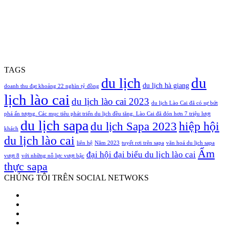
TAGS
du
du lịch
du lịch hà giang
doanh thu đạt khoảng 22 nghìn tỷ đồng
lịch lào cai
du lịch lào cai 2023
du lịch Lào Cai đã có sự bứt
phá ấn tượng. Các mục tiêu phát triển du lịch đều tăng. Lào Cai đã đón hơn 7 triệu lượt
du lịch sapa
hiệp hội
du lịch Sapa 2023
khách
du lịch lào cai
liên hệ
Năm 2023
tuyết rơi trên sapa
văn hoá du lịch sapa
Ẩm
đại hội đại biểu du lịch lào cai
vượt 8
với những nỗ lực vượt bậc
thực sapa
CHÚNG TÔI TRÊN SOCIAL NETWOKS
Facebook
Twitter
YouTube
Instagram