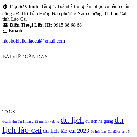
🏠
Trụ Sở Chính:
Tầng 4, Toà nhà trung tâm phục vụ hành chính
công - Đại lộ Trần Hưng Đạo phường Nam Cường, TP Lào Cai,
tỉnh Lào Cai
☎
Điện Thoại Liên Hệ:
0915 88 68 68
📩
Email:
hiephoidulichlaocai@gmail.com
BÀI VIẾT GẦN ĐÂY
TAGS
du
du lịch
du lịch hà giang
doanh thu đạt khoảng 22 nghìn tỷ đồng
lịch lào cai
du lịch lào cai 2023
du lịch Lào Cai đã có sự bứt