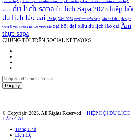
phá ấn tượng. Các mục tiêu phát triển du lịch đều tăng. Lào Cai đã đón hơn 7 triệu lượt
du lịch sapa
hiệp hội
du lịch Sapa 2023
khách
du lịch lào cai
liên hệ
Năm 2023
tuyết rơi trên sapa
văn hoá du lịch sapa
Ẩm
đại hội đại biểu du lịch lào cai
vượt 8
với những nỗ lực vượt bậc
thực sapa
CHÚNG TÔI TRÊN SOCIAL NETWOKS
Facebook
Twitter
YouTube
Instagram
Nhập
địa
chỉ
email
của
bạn
© Copyright 2026, All Rights Reserved |
HIỆP HỘI DU LỊCH
LÀO CAI
Trang Chủ
Liên Hệ