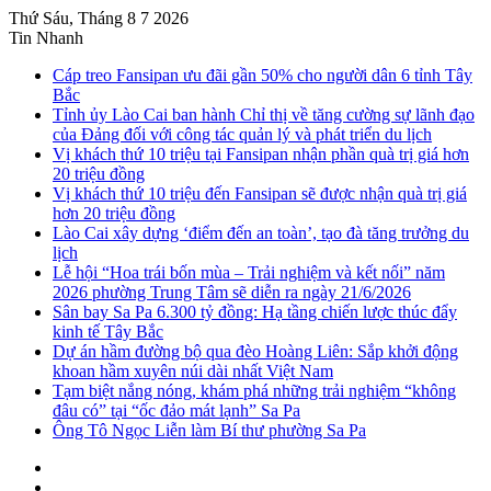
Thứ Sáu, Tháng 8 7 2026
Tin Nhanh
Cáp treo Fansipan ưu đãi gần 50% cho người dân 6 tỉnh Tây
Bắc
Tỉnh ủy Lào Cai ban hành Chỉ thị về tăng cường sự lãnh đạo
của Đảng đối với công tác quản lý và phát triển du lịch
Vị khách thứ 10 triệu tại Fansipan nhận phần quà trị giá hơn
20 triệu đồng
Vị khách thứ 10 triệu đến Fansipan sẽ được nhận quà trị giá
hơn 20 triệu đồng
Lào Cai xây dựng ‘điểm đến an toàn’, tạo đà tăng trưởng du
lịch
Lễ hội “Hoa trái bốn mùa – Trải nghiệm và kết nối” năm
2026 phường Trung Tâm sẽ diễn ra ngày 21/6/2026
Sân bay Sa Pa 6.300 tỷ đồng: Hạ tầng chiến lược thúc đẩy
kinh tế Tây Bắc
Dự án hầm đường bộ qua đèo Hoàng Liên: Sắp khởi động
khoan hầm xuyên núi dài nhất Việt Nam
Tạm biệt nắng nóng, khám phá những trải nghiệm “không
đâu có” tại “ốc đảo mát lạnh” Sa Pa
Ông Tô Ngọc Liễn làm Bí thư phường Sa Pa
Sidebar
Instagram