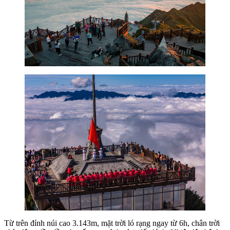
Từ trên đỉnh núi cao 3.143m, mặt trời ló rạng ngay từ 6h, chân trời