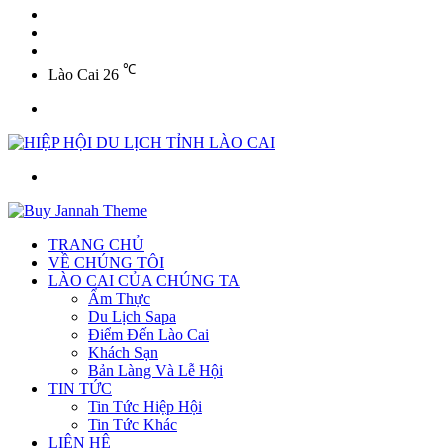
YouTube
Twitter
Facebook
℃
Lào Cai
26
Menu
Tìm
kiếm
TRANG CHỦ
VỀ CHÚNG TÔI
LÀO CAI CỦA CHÚNG TA
Ẩm Thực
Du Lịch Sapa
Điểm Đến Lào Cai
Khách Sạn
Bản Làng Và Lễ Hội
TIN TỨC
Tin Tức Hiệp Hội
Tin Tức Khác
LIÊN HỆ