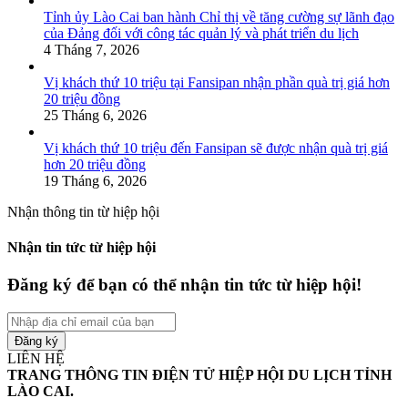
Tỉnh ủy Lào Cai ban hành Chỉ thị về tăng cường sự lãnh đạo
của Đảng đối với công tác quản lý và phát triển du lịch
4 Tháng 7, 2026
Vị khách thứ 10 triệu tại Fansipan nhận phần quà trị giá hơn
20 triệu đồng
25 Tháng 6, 2026
Vị khách thứ 10 triệu đến Fansipan sẽ được nhận quà trị giá
hơn 20 triệu đồng
19 Tháng 6, 2026
Nhận thông tin từ hiệp hội
Nhận tin tức từ hiệp hội
Đăng ký để bạn có thể nhận tin tức từ hiệp hội!
Nhập
địa
chỉ
LIÊN HỆ
email
TRANG THÔNG TIN ĐIỆN TỬ HIỆP HỘI DU LỊCH TỈNH
của
LÀO CAI.
bạn