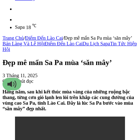
Sidebar
℃
Sapa
18
Trang Chủ
/
Điểm Đến Lào Cai
/
Đẹp mê mẩn Sa Pa mùa ‘săn mây’
Bản Làng Và Lễ Hội
Điểm Đến Lào Cai
Du Lịch Sapa
Tin Tức Hiệp
Hội
Đẹp mê mẩn Sa Pa mùa ‘săn mây’
3 Tháng 11, 2025
0
81
2 phút đọc
Hằng năm, sau khi kết thúc mùa vàng của những ruộng bậc
thang, từng cơn gió lạnh len lỏi trên khắp các cung đường của
vùng cao Sa Pa, tỉnh Lào Cai. Đây là lúc Sa Pa bước vào mùa
“săn mây” đẹp nhất.