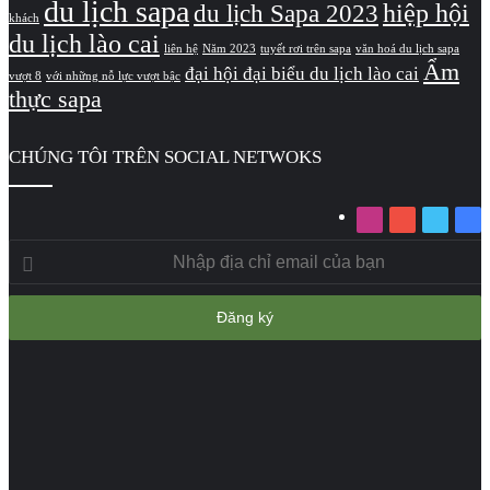
du lịch sapa
hiệp hội
du lịch Sapa 2023
khách
du lịch lào cai
liên hệ
Năm 2023
tuyết rơi trên sapa
văn hoá du lịch sapa
Ẩm
đại hội đại biểu du lịch lào cai
vượt 8
với những nỗ lực vượt bậc
thực sapa
CHÚNG TÔI TRÊN SOCIAL NETWOKS
Instagram
YouTube
Twitter
Fa
Nhập
địa
chỉ
email
của
bạn