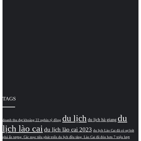
TAGS
du
du lịch
du lịch hà giang
doanh thu đạt khoảng 22 nghìn tỷ đồng
lịch lào cai
du lịch lào cai 2023
du lịch Lào Cai đã có sự bứt
phá ấn tượng. Các mục tiêu phát triển du lịch đều tăng. Lào Cai đã đón hơn 7 triệu lượt