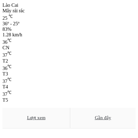
Lào Cai
Mây rải rác
℃
25
36º - 25º
83%
1.28 km/h
℃
36
CN
℃
37
T2
℃
36
T3
℃
37
T4
℃
37
T5
Lượt xem
Gần đây