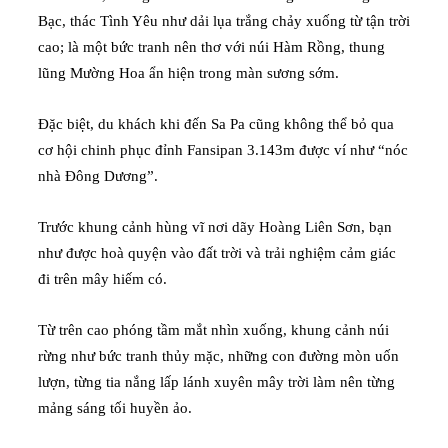
Bạc, thác Tình Yêu như dải lụa trắng chảy xuống từ tận trời
cao; là một bức tranh nên thơ với núi Hàm Rồng, thung
lũng Mường Hoa ẩn hiện trong màn sương sớm.
Đặc biệt, du khách khi đến Sa Pa cũng không thể bỏ qua
cơ hội chinh phục đỉnh Fansipan 3.143m được ví như “nóc
nhà Đông Dương”.
Trước khung cảnh hùng vĩ nơi dãy Hoàng Liên Sơn, bạn
như được hoà quyện vào đất trời và trải nghiệm cảm giác
đi trên mây hiếm có.
Từ trên cao phóng tầm mắt nhìn xuống, khung cảnh núi
rừng như bức tranh thủy mặc, những con đường mòn uốn
lượn, từng tia nắng lấp lánh xuyên mây trời làm nên từng
mảng sáng tối huyền ảo.