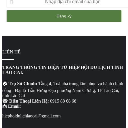
địa
chỉ
email
của
bạn
LIÊN HỆ
TRANG THÔNG TIN ĐIỆN TỬ HIỆP HỘI DU LỊCH TỈNH
LÀO CAI.
🏠
Trụ Sở Chính:
Tầng 4, Toà nhà trung tâm phục vụ hành chính
công - Đại lộ Trần Hưng Đạo phường Nam Cường, TP Lào Cai,
tỉnh Lào Cai
☎
Điện Thoại Liên Hệ:
0915 88 68 68
📩
Email:
hiephoidulichlaocai@gmail.com