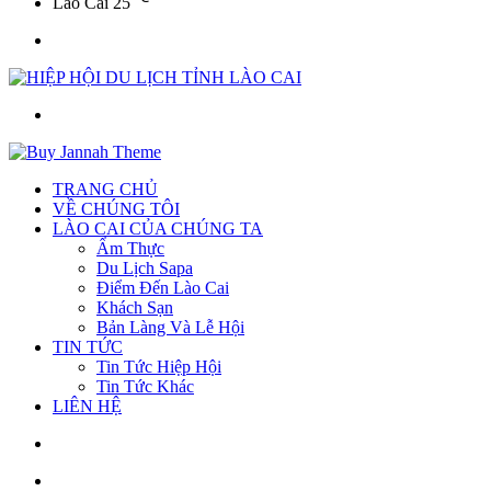
Lào Cai
25
Menu
Tìm
kiếm
TRANG CHỦ
VỀ CHÚNG TÔI
LÀO CAI CỦA CHÚNG TA
Ẩm Thực
Du Lịch Sapa
Điểm Đến Lào Cai
Khách Sạn
Bản Làng Và Lễ Hội
TIN TỨC
Tin Tức Hiệp Hội
Tin Tức Khác
LIÊN HỆ
Sidebar