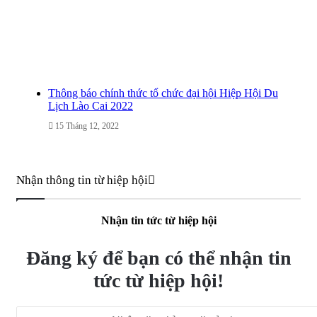
Thông báo chính thức tổ chức đại hội Hiệp Hội Du
Lịch Lào Cai 2022
15 Tháng 12, 2022
Nhận thông tin từ hiệp hội
Nhận tin tức từ hiệp hội
Đăng ký để bạn có thể nhận tin
tức từ hiệp hội!
Nhập