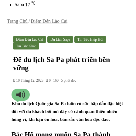
℃
Sapa
17
Trang Chủ
/
Điểm Đến Lào Cai
Điểm Đến Lào Cai
Du Lịch Sapa
Tin Tức Hiệp Hội
Tin Tức Khác
Để du lịch Sa Pa phát triển bền
vững
10 Tháng 12, 2023
0
160
5 phút đọc
Khu du lịch Quốc gia Sa Pa luôn có sức hấp dẫn đặc biệt
đối với du khách bởi nơi đây có cảnh quan thiên nhiên
hùng vĩ, khí hậu ôn hòa, bản sắc văn hóa độc đáo.
Bác Hồ mong muốn Sa Pa thành