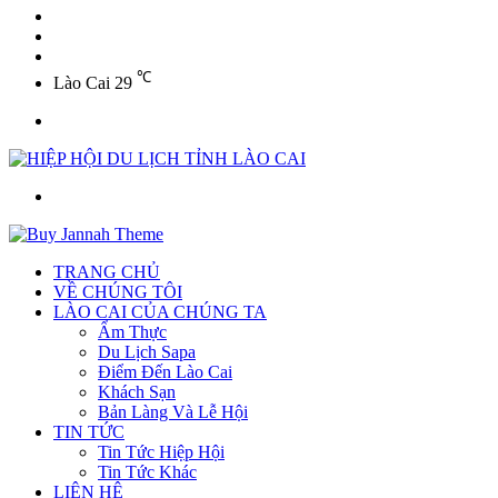
YouTube
Twitter
Facebook
℃
Lào Cai
29
Menu
Tìm
kiếm
TRANG CHỦ
VỀ CHÚNG TÔI
LÀO CAI CỦA CHÚNG TA
Ẩm Thực
Du Lịch Sapa
Điểm Đến Lào Cai
Khách Sạn
Bản Làng Và Lễ Hội
TIN TỨC
Tin Tức Hiệp Hội
Tin Tức Khác
LIÊN HỆ