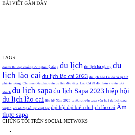
BÀI VIẾT GẦN ĐÂY
TAGS
du
du lịch
du lịch hà giang
doanh thu đạt khoảng 22 nghìn tỷ đồng
lịch lào cai
du lịch lào cai 2023
du lịch Lào Cai đã có sự bứt
phá ấn tượng. Các mục tiêu phát triển du lịch đều tăng. Lào Cai đã đón hơn 7 triệu lượt
du lịch sapa
hiệp hội
du lịch Sapa 2023
khách
du lịch lào cai
liên hệ
Năm 2023
tuyết rơi trên sapa
văn hoá du lịch sapa
Ẩm
đại hội đại biểu du lịch lào cai
vượt 8
với những nỗ lực vượt bậc
thực sapa
CHÚNG TÔI TRÊN SOCIAL NETWOKS
Facebook