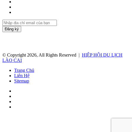
Twitter
YouTube
Instagram
Nhập
địa
chỉ
email
của
bạn
© Copyright 2026, All Rights Reserved |
HIỆP HỘI DU LỊCH
LÀO CAI
Trang Chủ
Liên Hệ
Sitemap
Facebook
Twitter
YouTube
Instagram
Facebook
Twitter
Messenger
Messenger
Chia
Facebook
Twitter
WhatsApp
Telegram
Viber
Back
sẻ
to
qua
top