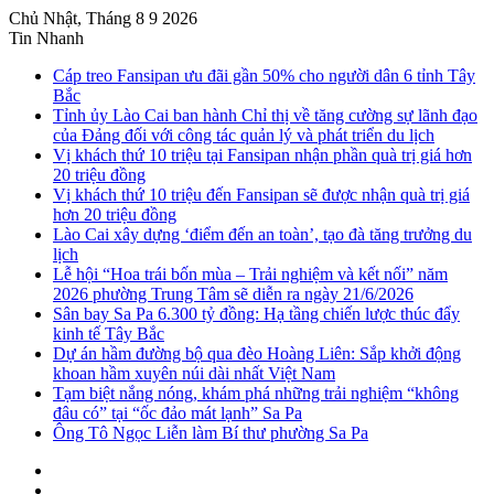
Chủ Nhật, Tháng 8 9 2026
Tin Nhanh
Cáp treo Fansipan ưu đãi gần 50% cho người dân 6 tỉnh Tây
Bắc
Tỉnh ủy Lào Cai ban hành Chỉ thị về tăng cường sự lãnh đạo
của Đảng đối với công tác quản lý và phát triển du lịch
Vị khách thứ 10 triệu tại Fansipan nhận phần quà trị giá hơn
20 triệu đồng
Vị khách thứ 10 triệu đến Fansipan sẽ được nhận quà trị giá
hơn 20 triệu đồng
Lào Cai xây dựng ‘điểm đến an toàn’, tạo đà tăng trưởng du
lịch
Lễ hội “Hoa trái bốn mùa – Trải nghiệm và kết nối” năm
2026 phường Trung Tâm sẽ diễn ra ngày 21/6/2026
Sân bay Sa Pa 6.300 tỷ đồng: Hạ tầng chiến lược thúc đẩy
kinh tế Tây Bắc
Dự án hầm đường bộ qua đèo Hoàng Liên: Sắp khởi động
khoan hầm xuyên núi dài nhất Việt Nam
Tạm biệt nắng nóng, khám phá những trải nghiệm “không
đâu có” tại “ốc đảo mát lạnh” Sa Pa
Ông Tô Ngọc Liễn làm Bí thư phường Sa Pa
Sidebar
Instagram