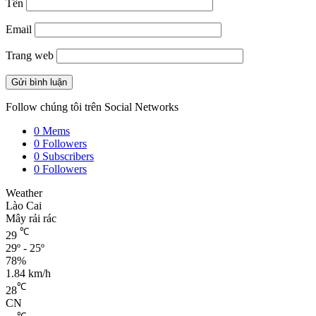
Tên
Email
Trang web
Follow chúng tôi trên Social Networks
0
Mems
0
Followers
0
Subscribers
0
Followers
Weather
Lào Cai
Mây rải rác
℃
29
29º - 25º
78%
1.84 km/h
℃
28
CN