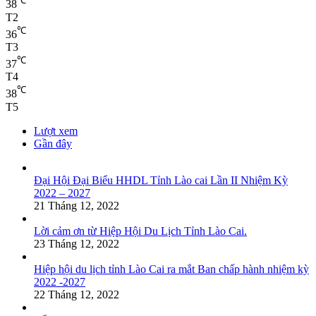
℃
38
T2
℃
36
T3
℃
37
T4
℃
38
T5
Lượt xem
Gần đây
Đại Hội Đại Biểu HHDL Tỉnh Lào cai Lần II Nhiệm Kỳ
2022 – 2027
21 Tháng 12, 2022
Lời cảm ơn từ Hiệp Hội Du Lịch Tỉnh Lào Cai.
23 Tháng 12, 2022
Hiệp hội du lịch tỉnh Lào Cai ra mắt Ban chấp hành nhiệm kỳ
2022 -2027
22 Tháng 12, 2022