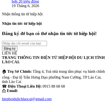
hơn 20 triệu đồng
19 Tháng 6, 2026
Nhận thông tin từ hiệp hội
Nhận tin tức từ hiệp hội
Đăng ký để bạn có thể nhận tin tức từ hiệp hội!
Nhập
địa
chỉ
LIÊN HỆ
email
TRANG THÔNG TIN ĐIỆN TỬ HIỆP HỘI DU LỊCH TỈNH
của
LÀO CAI.
bạn
🏠
Trụ Sở Chính:
Tầng 4, Toà nhà trung tâm phục vụ hành chính
công - Đại lộ Trần Hưng Đạo phường Nam Cường, TP Lào Cai,
tỉnh Lào Cai
☎
Điện Thoại Liên Hệ:
0915 88 68 68
📩
Email:
hiephoidulichlaocai@gmail.com