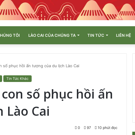
CHÚNG TÔI
LÀO CAI CỦA CHÚNG TA
TIN TỨC
LIÊN HỆ
 số phục hồi ấn tượng của du lịch Lào Cai
Tin Tức Khác
con số phục hồi ấn
h Lào Cai
0
97
10 phút đọc