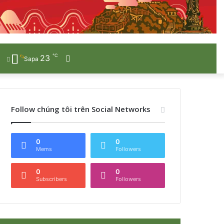
℃
23
Sidebar
Sapa
Follow chúng tôi trên Social Networks
0
0
Mems
Followers
0
0
Subscribers
Followers