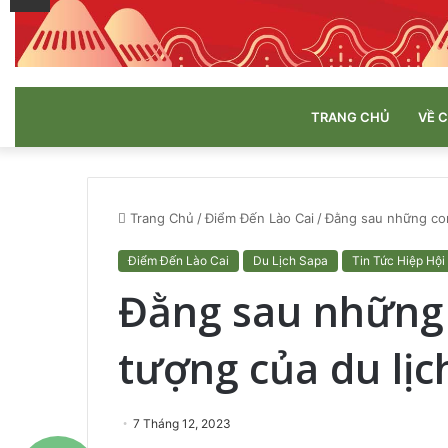
TRANG CHỦ
VỀ 
Trang Chủ
/
Điểm Đến Lào Cai
/
Đằng sau những con
Điểm Đến Lào Cai
Du Lịch Sapa
Tin Tức Hiệp Hội
Đằng sau những 
tượng của du lịc
7 Tháng 12, 2023