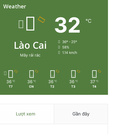
Weather
32
℃
Lào Cai
36º - 25º
58%
1.14 km/h
Mây rải rác
36
36
36
36
37
℃
℃
℃
℃
℃
T7
CN
T2
T3
T4
Lượt xem
Gần đây