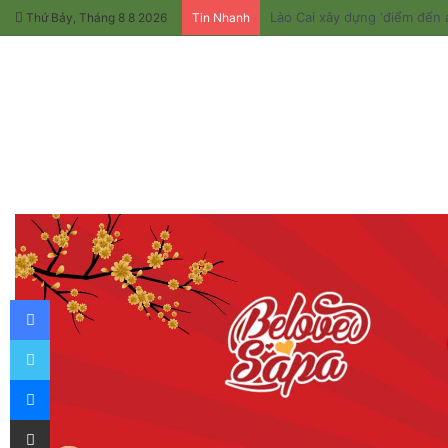
Lào Cai xây dựng ‘điểm đến a
Thứ Bảy, Tháng 8 8 2026
Tin Nhanh
Facebook
Twitter
Messenger
Chia sẻ qua email