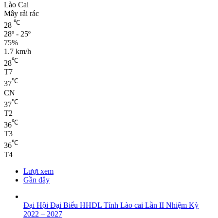
Lào Cai
Mây rải rác
℃
28
28º - 25º
75%
1.7 km/h
℃
28
T7
℃
37
CN
℃
37
T2
℃
36
T3
℃
36
T4
Lượt xem
Gần đây
Đại Hội Đại Biểu HHDL Tỉnh Lào cai Lần II Nhiệm Kỳ
2022 – 2027