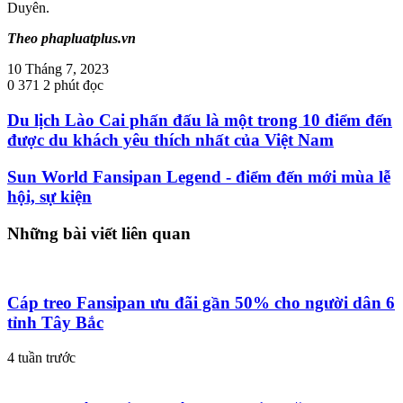
Duyên.
Theo phapluatplus.vn
10 Tháng 7, 2023
0
371
2 phút đọc
Du lịch Lào Cai phấn đấu là một trong 10 điểm đến
được du khách yêu thích nhất của Việt Nam
Sun World Fansipan Legend - điểm đến mới mùa lễ
hội, sự kiện
Những bài viết liên quan
Cáp treo Fansipan ưu đãi gần 50% cho người dân 6
tỉnh Tây Bắc
4 tuần trước