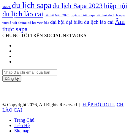
du lịch sapa
hiệp hội
du lịch Sapa 2023
khách
du lịch lào cai
liên hệ
Năm 2023
tuyết rơi trên sapa
văn hoá du lịch sapa
Ẩm
đại hội đại biểu du lịch lào cai
vượt 8
với những nỗ lực vượt bậc
thực sapa
CHÚNG TÔI TRÊN SOCIAL NETWOKS
Facebook
Twitter
YouTube
Instagram
Nhập
địa
chỉ
email
của
bạn
© Copyright 2026, All Rights Reserved |
HIỆP HỘI DU LỊCH
LÀO CAI
Trang Chủ
Liên Hệ
Sitemap