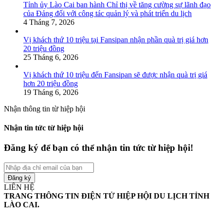
Tỉnh ủy Lào Cai ban hành Chỉ thị về tăng cường sự lãnh đạo
của Đảng đối với công tác quản lý và phát triển du lịch
4 Tháng 7, 2026
Vị khách thứ 10 triệu tại Fansipan nhận phần quà trị giá hơn
20 triệu đồng
25 Tháng 6, 2026
Vị khách thứ 10 triệu đến Fansipan sẽ được nhận quà trị giá
hơn 20 triệu đồng
19 Tháng 6, 2026
Nhận thông tin từ hiệp hội
Nhận tin tức từ hiệp hội
Đăng ký để bạn có thể nhận tin tức từ hiệp hội!
Nhập
địa
chỉ
LIÊN HỆ
email
TRANG THÔNG TIN ĐIỆN TỬ HIỆP HỘI DU LỊCH TỈNH
của
LÀO CAI.
bạn