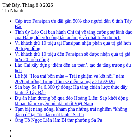
Thứ Bảy, Tháng 8 8 2026
Tin Nhanh
Cáp treo Fansipan ưu đãi gần 50% cho người dân 6 tỉnh Tây
Bắc
Tỉnh ủy Lào Cai ban hành Chỉ thị về tăng cường sự lãnh đạo
của Đảng đối với công tác quản lý và phát triển du lịch
Vị khách thứ 10 triệu tại Fansipan nhận phần quà trị giá hơn
20 triệu đồng
Vị khách thứ 10 triệu đến Fansipan sẽ được nhận quà trị giá
hơn 20 triệu đồng
Lào Cai xây dựng ‘điểm đến an toàn’, tạo đà tăng trưởng du
lịch
Lễ hội “Hoa trái bốn mùa – Trải nghiệm và kết nối” năm
2026 phường Trung Tâm sẽ diễn ra ngày 21/6/2026
Sân bay Sa Pa 6.300 tỷ đồng: Hạ tầng chiến lược thúc đẩy
kinh tế Tây Bắc
Dự án hầm đường bộ qua đèo Hoàng Liên: Sắp khởi động
khoan hầm xuyên núi dài nhất Việt Nam
Tạm biệt nắng nóng, khám phá những trải nghiệm “không
đâu có” tại “ốc đảo mát lạnh” Sa Pa
Ông Tô Ngọc Liễn làm Bí thư phường Sa Pa
Sidebar
Instagram