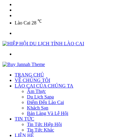
YouTube
Twitter
Facebook
℃
Lào Cai
28
Menu
Tìm
kiếm
TRANG CHỦ
VỀ CHÚNG TÔI
LÀO CAI CỦA CHÚNG TA
Ẩm Thực
Du Lịch Sapa
Điểm Đến Lào Cai
Khách Sạn
Bản Làng Và Lễ Hội
TIN TỨC
Tin Tức Hiệp Hội
Tin Tức Khác
LIÊN HỆ