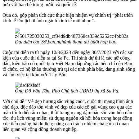
hơn với bạn bè trong nước và quốc tế.
Qua đó, góp phần tích cực thực hiện nhiệm vụ chính trị “phát triển
kinh tế Du lịch thành ngành kinh tế mũi nhọn”.
Đại diện các Sở,ban,nghành tham dự buổi họp báo.
Cuộc thi diễn ra từ ngày 10/3/2023 đến ngày 30/7/2023 với các sự
kiện của cuộc thi diễn ra tại Sa Pa. Thí sinh dự thi là các nữ công
dân, kiều bào có quốc tịch Việt Nam đáp ứng các tiêu chí của Ban
tổ chức, có hộ khẩu thường trú tại các tỉnh phía bắc, đang sinh sống
và làm việc tại khu vực Tây Bắc.
Ông Đỗ Văn Tân, Phó Chủ tịch UBND thị xã Sa Pa.
Với chủ đề “Vẻ đẹp hương sắc vùng cao”, cuộc thi mang hình ảnh
chủ đạo, độc đáo tôn vinh vẻ đẹp của các cô gái vùng cao qua các
màn trình diễn âm nhạc, thời trang mang đậm bản sắc văn hóa dân
tộc, du lịch vùng miền; sử dụng nguồn xã hội hóa trong hoạt động
xúc tiến quảng bá du lịch; nâng cao trách nhiệm của các cơ quan
liên quan và cộng đồng doanh nghiệp.