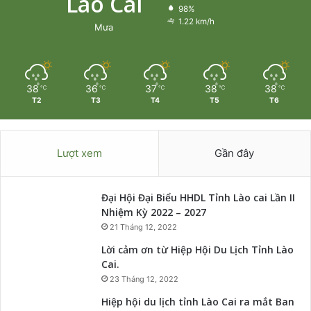
Lào Cai
98%
1.22 km/h
Mưa
38
36
37
38
38
℃
℃
℃
℃
℃
T2
T3
T4
T5
T6
Lượt xem
Gần đây
Đại Hội Đại Biểu HHDL Tỉnh Lào cai Lần II
Nhiệm Kỳ 2022 – 2027
21 Tháng 12, 2022
Lời cảm ơn từ Hiệp Hội Du Lịch Tỉnh Lào
Cai.
23 Tháng 12, 2022
Hiệp hội du lịch tỉnh Lào Cai ra mắt Ban