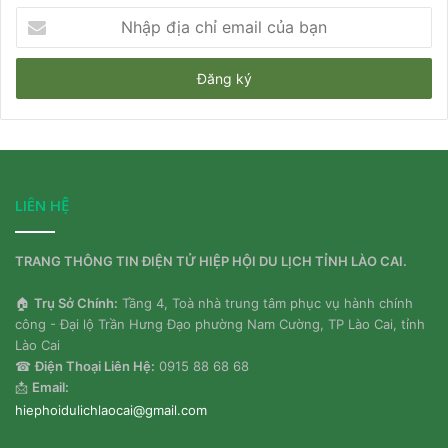
Nhập
địa
chỉ
email
của
bạn
LIÊN HỆ
TRANG THÔNG TIN ĐIỆN TỬ HIỆP HỘI DU LỊCH TỈNH LÀO CAI.
🏠
Trụ Sở Chính:
Tầng 4, Toà nhà trung tâm phục vụ hành chính
công - Đại lộ Trần Hưng Đạo phường Nam Cường, TP Lào Cai, tỉnh
Lào Cai
☎
Điện Thoại Liên Hệ:
0915 88 68 68
📩
Email:
hiephoidulichlaocai@gmail.com