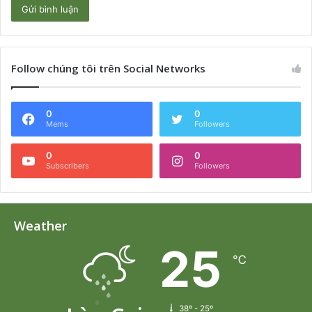
Follow chúng tôi trên Social Networks
0
0
Mems
Followers
0
0
Subscribers
Followers
Weather
25
℃
38º - 25º