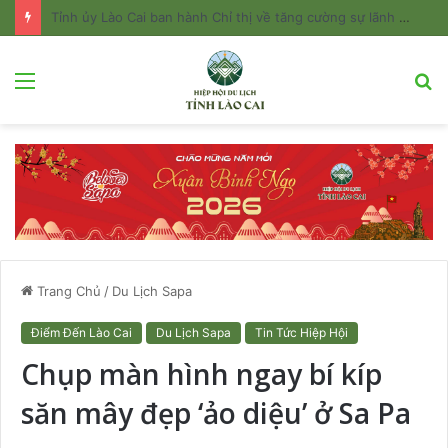
Tỉnh ủy Lào Cai ban hành Chỉ thị về tăng cường sự lãnh đạo của Đảng đối với công tác quản lý và phát triển du lịch
Menu
T
k
Trang Chủ
/
Du Lịch Sapa
Điểm Đến Lào Cai
Du Lịch Sapa
Tin Tức Hiệp Hội
Chụp màn hình ngay bí kíp
săn mây đẹp ‘ảo diệu’ ở Sa Pa