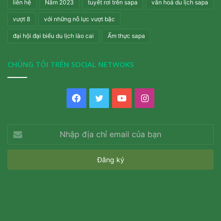
liên hệ
Năm 2023
tuyết rơi trên sapa
văn hoá du lịch sapa
vượt 8
với những nỗ lực vượt bậc
đại hội đại biểu du lịch lào cai
Ẩm thực sapa
CHÚNG TÔI TRÊN SOCIAL NETWOKS
Facebook
Twitter
YouTube
Instagram
Nhập
địa
chỉ
email
của
bạn