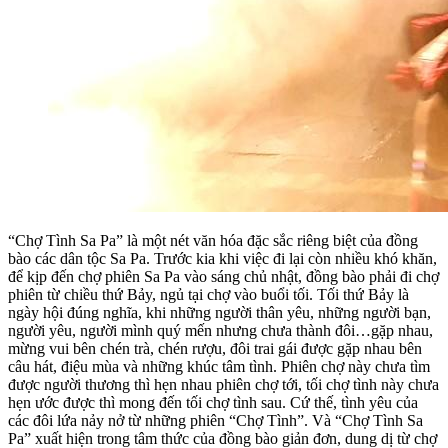
“Chợ Tình Sa Pa” là một nét văn hóa đặc sắc riêng biệt của đồng
bào các dân tộc Sa Pa. Trước kia khi việc đi lại còn nhiều khó khăn,
để kịp đến chợ phiên Sa Pa vào sáng chủ nhật, đồng bào phải đi chợ
phiên từ chiều thứ Bảy, ngủ tại chợ vào buổi tối. Tối thứ Bảy là
ngày hội đúng nghĩa, khi những người thân yêu, những người bạn,
người yêu, người mình quý mến nhưng chưa thành đôi…gặp nhau,
mừng vui bên chén trà, chén rượu, đôi trai gái được gặp nhau bên
câu hát, điệu mùa và những khúc tâm tình. Phiên chợ này chưa tìm
được người thương thì hẹn nhau phiên chợ tới, tối chợ tình này chưa
hẹn ước được thì mong đến tối chợ tình sau. Cứ thế, tình yêu của
các đôi lứa nảy nở từ những phiên “Chợ Tình”. Và “Chợ Tình Sa
Pa” xuất hiện trong tâm thức của đồng bào giản đơn, dung dị từ chợ