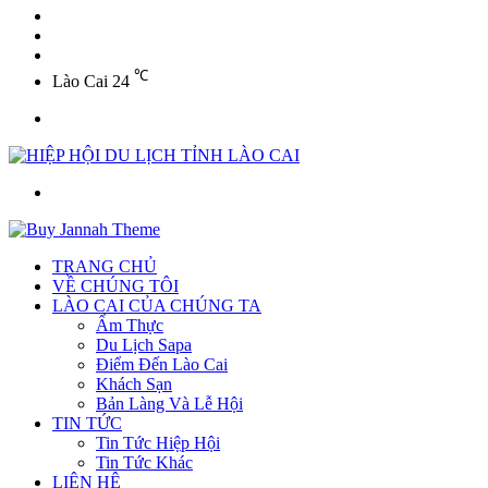
YouTube
Twitter
Facebook
℃
Lào Cai
24
Menu
Tìm
kiếm
TRANG CHỦ
VỀ CHÚNG TÔI
LÀO CAI CỦA CHÚNG TA
Ẩm Thực
Du Lịch Sapa
Điểm Đến Lào Cai
Khách Sạn
Bản Làng Và Lễ Hội
TIN TỨC
Tin Tức Hiệp Hội
Tin Tức Khác
LIÊN HỆ