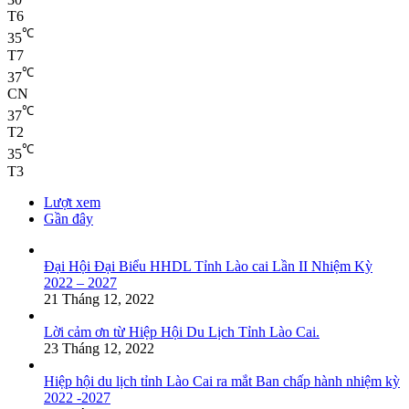
T6
℃
35
T7
℃
37
CN
℃
37
T2
℃
35
T3
Lượt xem
Gần đây
Đại Hội Đại Biểu HHDL Tỉnh Lào cai Lần II Nhiệm Kỳ
2022 – 2027
21 Tháng 12, 2022
Lời cảm ơn từ Hiệp Hội Du Lịch Tỉnh Lào Cai.
23 Tháng 12, 2022
Hiệp hội du lịch tỉnh Lào Cai ra mắt Ban chấp hành nhiệm kỳ
2022 -2027