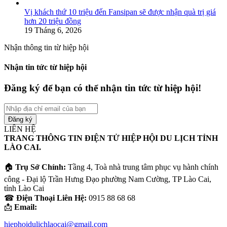
Vị khách thứ 10 triệu đến Fansipan sẽ được nhận quà trị giá
hơn 20 triệu đồng
19 Tháng 6, 2026
Nhận thông tin từ hiệp hội
Nhận tin tức từ hiệp hội
Đăng ký để bạn có thể nhận tin tức từ hiệp hội!
Nhập
địa
chỉ
LIÊN HỆ
email
TRANG THÔNG TIN ĐIỆN TỬ HIỆP HỘI DU LỊCH TỈNH
của
LÀO CAI.
bạn
🏠
Trụ Sở Chính:
Tầng 4, Toà nhà trung tâm phục vụ hành chính
công - Đại lộ Trần Hưng Đạo phường Nam Cường, TP Lào Cai,
tỉnh Lào Cai
☎
Điện Thoại Liên Hệ:
0915 88 68 68
📩
Email:
hiephoidulichlaocai@gmail.com