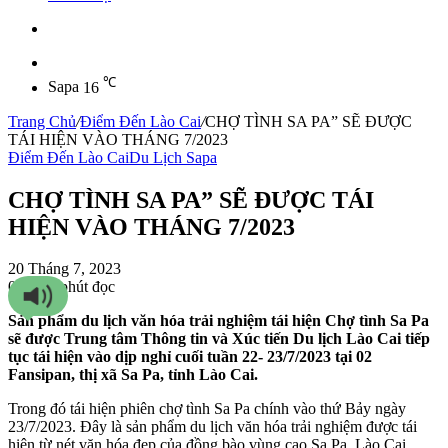
Sidebar
℃
Sapa
16
Trang Chủ
/
Điểm Đến Lào Cai
/
CHỢ TÌNH SA PA” SẼ ĐƯỢC
TÁI HIỆN VÀO THÁNG 7/2023
Điểm Đến Lào Cai
Du Lịch Sapa
CHỢ TÌNH SA PA” SẼ ĐƯỢC TÁI
HIỆN VÀO THÁNG 7/2023
20 Tháng 7, 2023
0
129
3 phút đọc
Sản phẩm du lịch văn hóa trải nghiệm tái hiện Chợ tình Sa Pa
sẽ được Trung tâm Thông tin và Xúc tiến Du lịch Lào Cai tiếp
tục tái hiện vào dịp nghỉ cuối tuần 22- 23/7/2023 tại 02
Fansipan, thị xã Sa Pa, tỉnh Lào Cai.
Trong đó tái hiện phiên chợ tình Sa Pa chính vào thứ Bảy ngày
23/7/2023. Đây là sản phẩm du lịch văn hóa trải nghiệm được tái
hiện từ nét văn hóa đẹp của đồng bào vùng cao Sa Pa, Lào Cai.