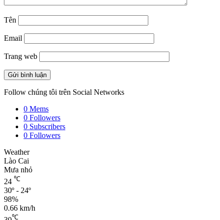
Tên
Email
Trang web
Follow chúng tôi trên Social Networks
0
Mems
0
Followers
0
Subscribers
0
Followers
Weather
Lào Cai
Mưa nhỏ
℃
24
30º - 24º
98%
0.66 km/h
℃
30