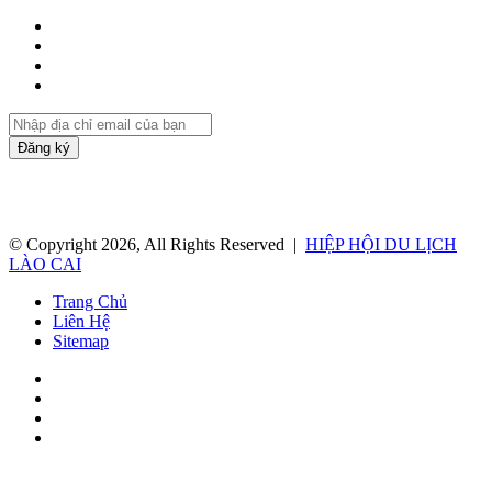
Facebook
Twitter
YouTube
Instagram
Nhập
địa
chỉ
email
của
bạn
© Copyright 2026, All Rights Reserved |
HIỆP HỘI DU LỊCH
LÀO CAI
Trang Chủ
Liên Hệ
Sitemap
Facebook
Twitter
YouTube
Instagram
Facebook
Twitter
Messenger
Messenger
Chia
Facebook
Twitter
WhatsApp
Telegram
Viber
Back