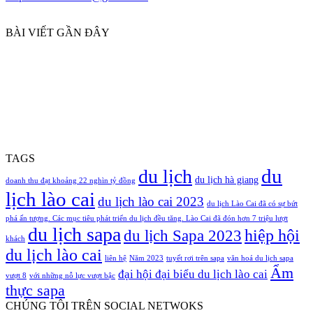
BÀI VIẾT GẦN ĐÂY
TAGS
du
du lịch
du lịch hà giang
doanh thu đạt khoảng 22 nghìn tỷ đồng
lịch lào cai
du lịch lào cai 2023
du lịch Lào Cai đã có sự bứt
phá ấn tượng. Các mục tiêu phát triển du lịch đều tăng. Lào Cai đã đón hơn 7 triệu lượt
du lịch sapa
hiệp hội
du lịch Sapa 2023
khách
du lịch lào cai
liên hệ
Năm 2023
tuyết rơi trên sapa
văn hoá du lịch sapa
Ẩm
đại hội đại biểu du lịch lào cai
vượt 8
với những nỗ lực vượt bậc
thực sapa
CHÚNG TÔI TRÊN SOCIAL NETWOKS