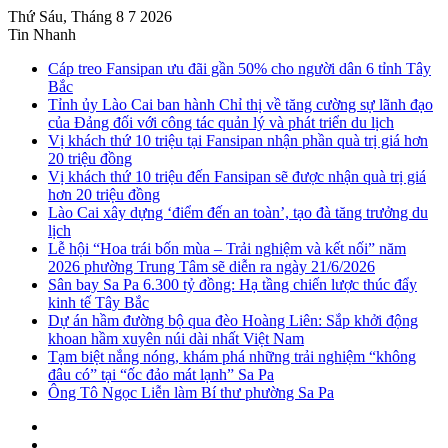
Thứ Sáu, Tháng 8 7 2026
Tin Nhanh
Cáp treo Fansipan ưu đãi gần 50% cho người dân 6 tỉnh Tây
Bắc
Tỉnh ủy Lào Cai ban hành Chỉ thị về tăng cường sự lãnh đạo
của Đảng đối với công tác quản lý và phát triển du lịch
Vị khách thứ 10 triệu tại Fansipan nhận phần quà trị giá hơn
20 triệu đồng
Vị khách thứ 10 triệu đến Fansipan sẽ được nhận quà trị giá
hơn 20 triệu đồng
Lào Cai xây dựng ‘điểm đến an toàn’, tạo đà tăng trưởng du
lịch
Lễ hội “Hoa trái bốn mùa – Trải nghiệm và kết nối” năm
2026 phường Trung Tâm sẽ diễn ra ngày 21/6/2026
Sân bay Sa Pa 6.300 tỷ đồng: Hạ tầng chiến lược thúc đẩy
kinh tế Tây Bắc
Dự án hầm đường bộ qua đèo Hoàng Liên: Sắp khởi động
khoan hầm xuyên núi dài nhất Việt Nam
Tạm biệt nắng nóng, khám phá những trải nghiệm “không
đâu có” tại “ốc đảo mát lạnh” Sa Pa
Ông Tô Ngọc Liễn làm Bí thư phường Sa Pa
Sidebar
Instagram