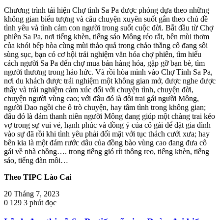
Chương trình tái hiện Chợ tình Sa Pa được phỏng dựa theo những
không gian biểu tượng và câu chuyện xuyên suốt gắn theo chủ đề
tình yêu và tình cảm con người trong suốt cuộc đời. Bắt đầu từ Chợ
phiên Sa Pa, nơi tiếng khèn, tiếng sáo Mông réo rắt, bên mùi thơm
của khói bếp hòa cùng mùi thảo quả trong chảo thắng cố đang sôi
sùng sục, bạn có cơ hội trải nghiệm văn hóa chợ phiên, tìm hiểu
cách người Sa Pa đến chợ mua bán hàng hóa, gặp gỡ bạn bè, tìm
người thương trong háo hức. Và rồi hòa mình vào Chợ Tình Sa Pa,
nơi du khách được trải nghiệm một không gian mở, được nghe được
thấy và trải nghiệm cảm xúc đối với chuyện tình, chuyện đời,
chuyện người vùng cao; với đâu đó là đôi trai gái người Mông,
người Dao ngồi che ô trò chuyện, hay tâm tình trong không gian;
đâu đó là đám thanh niên người Mông đang giúp một chàng trai kéo
vợ trong sự vui vẻ, hạnh phúc và đồng ý của cô gái để đặt gia đình
vào sự đã rồi khi tình yêu phải đối mặt với tục thách cưới xưa; hay
bên kia là một đám rước dâu của đồng bào vùng cao đang đưa cô
gái về nhà chồng…. trong tiếng gió rít thông reo, tiếng khèn, tiếng
sáo, tiếng đàn môi…
Theo TIPC Lào Cai
20 Tháng 7, 2023
0
129
3 phút đọc