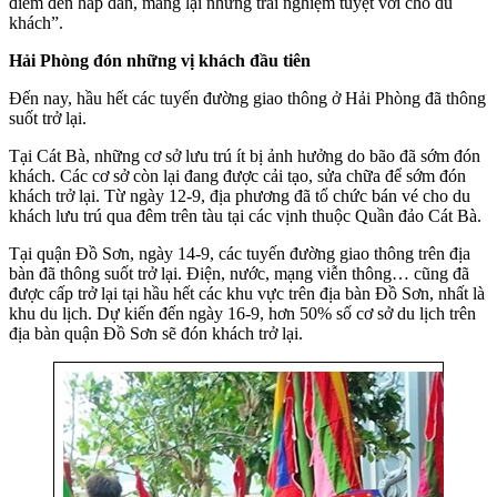
điểm đến hấp dẫn, mang lại những trải nghiệm tuyệt vời cho du
khách”.
Hải Phòng đón những vị khách đầu tiên
Đến nay, hầu hết các tuyến đường giao thông ở Hải Phòng đã thông
suốt trở lại.
Tại Cát Bà, những cơ sở lưu trú ít bị ảnh hưởng do bão đã sớm đón
khách. Các cơ sở còn lại đang được cải tạo, sửa chữa để sớm đón
khách trở lại. Từ ngày 12-9, địa phương đã tổ chức bán vé cho du
khách lưu trú qua đêm trên tàu tại các vịnh thuộc Quần đảo Cát Bà.
Tại quận Đồ Sơn, ngày 14-9, các tuyến đường giao thông trên địa
bàn đã thông suốt trở lại. Điện, nước, mạng viễn thông… cũng đã
được cấp trở lại tại hầu hết các khu vực trên địa bàn Đồ Sơn, nhất là
khu du lịch. Dự kiến đến ngày 16-9, hơn 50% số cơ sở du lịch trên
địa bàn quận Đồ Sơn sẽ đón khách trở lại.