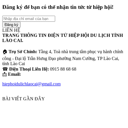
Đăng ký để bạn có thể nhận tin tức từ hiệp hội!
Nhập
địa
chỉ
LIÊN HỆ
email
TRANG THÔNG TIN ĐIỆN TỬ HIỆP HỘI DU LỊCH TỈNH
của
LÀO CAI.
bạn
🏠
Trụ Sở Chính:
Tầng 4, Toà nhà trung tâm phục vụ hành chính
công - Đại lộ Trần Hưng Đạo phường Nam Cường, TP Lào Cai,
tỉnh Lào Cai
☎
Điện Thoại Liên Hệ:
0915 88 68 68
📩
Email:
hiephoidulichlaocai@gmail.com
BÀI VIẾT GẦN ĐÂY