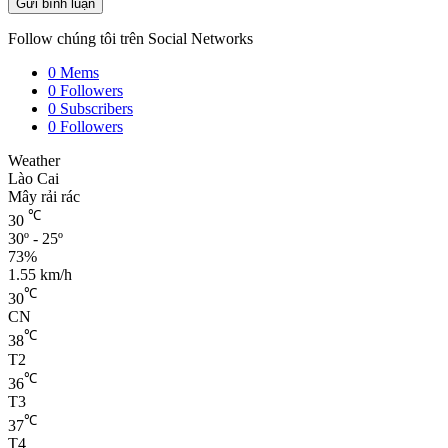
Follow chúng tôi trên Social Networks
0
Mems
0
Followers
0
Subscribers
0
Followers
Weather
Lào Cai
Mây rải rác
℃
30
30º - 25º
73%
1.55 km/h
℃
30
CN
℃
38
T2
℃
36
T3
℃
37
T4