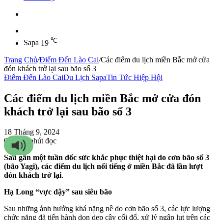
Sidebar
℃
Sapa
19
Trang Chủ
/
Điểm Đến Lào Cai
/
Các điểm du lịch miền Bắc mở cửa
đón khách trở lại sau bão số 3
Điểm Đến Lào Cai
Du Lịch Sapa
Tin Tức Hiệp Hội
Các điểm du lịch miền Bắc mở cửa đón
khách trở lại sau bão số 3
18 Tháng 9, 2024
0
581
3 phút đọc
Sau gần một tuần dốc sức khắc phục thiệt hại do cơn bão số 3
(bão Yagi), các điểm du lịch nổi tiếng ở miền Bắc đã lần lượt
đón khách trở lại
.
Hạ Long “vực dậy” sau siêu bão
Sau những ảnh hưởng khá nặng nề do cơn bão số 3, các lực lượng
chức năng đã tiến hành dọn dẹp cây cối đổ, xử lý ngập lụt trên các