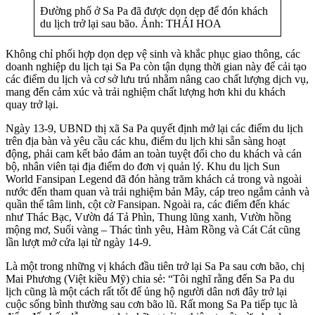
Đường phố ở Sa Pa đã được dọn dẹp để đón khách
du lịch trở lại sau bão. Ảnh: THÁI HOA
Không chỉ phối hợp dọn dẹp vệ sinh và khắc phục giao thông, các
doanh nghiệp du lịch tại Sa Pa còn tận dụng thời gian này để cải tạo
các điểm du lịch và cơ sở lưu trú nhằm nâng cao chất lượng dịch vụ,
mang đến cảm xúc và trải nghiệm chất lượng hơn khi du khách
quay trở lại.
Ngày 13-9, UBND thị xã Sa Pa quyết định mở lại các điểm du lịch
trên địa bàn và yêu cầu các khu, điểm du lịch khi sẵn sàng hoạt
động, phải cam kết bảo đảm an toàn tuyệt đối cho du khách và cán
bộ, nhân viên tại địa điểm do đơn vị quản lý. Khu du lịch Sun
World Fansipan Legend đã đón hàng trăm khách cả trong và ngoài
nước đến tham quan và trải nghiệm bản Mây, cáp treo ngắm cảnh và
quần thể tâm linh, cột cờ Fansipan. Ngoài ra, các điểm đến khác
như Thác Bạc, Vườn đá Tả Phìn, Thung lũng xanh, Vườn hồng
mộng mơ, Suối vàng – Thác tình yêu, Hàm Rồng và Cát Cát cũng
lần lượt mở cửa lại từ ngày 14-9.
Là một trong những vị khách đầu tiên trở lại Sa Pa sau cơn bão, chị
Mai Phương (Việt kiều Mỹ) chia sẻ: “Tôi nghĩ rằng đến Sa Pa du
lịch cũng là một cách rất tốt để ủng hộ người dân nơi đây trở lại
cuộc sống bình thường sau cơn bão lũ. Rất mong Sa Pa tiếp tục là