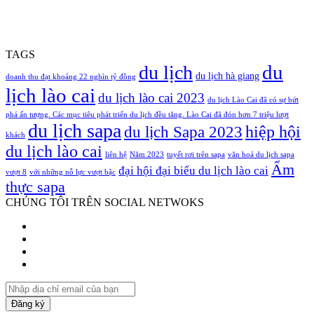
TAGS
du
du lịch
du lịch hà giang
doanh thu đạt khoảng 22 nghìn tỷ đồng
lịch lào cai
du lịch lào cai 2023
du lịch Lào Cai đã có sự bứt
phá ấn tượng. Các mục tiêu phát triển du lịch đều tăng. Lào Cai đã đón hơn 7 triệu lượt
du lịch sapa
hiệp hội
du lịch Sapa 2023
khách
du lịch lào cai
liên hệ
Năm 2023
tuyết rơi trên sapa
văn hoá du lịch sapa
Ẩm
đại hội đại biểu du lịch lào cai
vượt 8
với những nỗ lực vượt bậc
thực sapa
CHÚNG TÔI TRÊN SOCIAL NETWOKS
Facebook
Twitter
YouTube
Instagram
Nhập
địa
chỉ