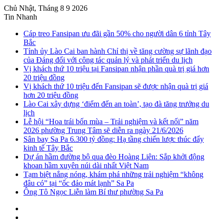
Chủ Nhật, Tháng 8 9 2026
Tin Nhanh
Cáp treo Fansipan ưu đãi gần 50% cho người dân 6 tỉnh Tây
Bắc
Tỉnh ủy Lào Cai ban hành Chỉ thị về tăng cường sự lãnh đạo
của Đảng đối với công tác quản lý và phát triển du lịch
Vị khách thứ 10 triệu tại Fansipan nhận phần quà trị giá hơn
20 triệu đồng
Vị khách thứ 10 triệu đến Fansipan sẽ được nhận quà trị giá
hơn 20 triệu đồng
Lào Cai xây dựng ‘điểm đến an toàn’, tạo đà tăng trưởng du
lịch
Lễ hội “Hoa trái bốn mùa – Trải nghiệm và kết nối” năm
2026 phường Trung Tâm sẽ diễn ra ngày 21/6/2026
Sân bay Sa Pa 6.300 tỷ đồng: Hạ tầng chiến lược thúc đẩy
kinh tế Tây Bắc
Dự án hầm đường bộ qua đèo Hoàng Liên: Sắp khởi động
khoan hầm xuyên núi dài nhất Việt Nam
Tạm biệt nắng nóng, khám phá những trải nghiệm “không
đâu có” tại “ốc đảo mát lạnh” Sa Pa
Ông Tô Ngọc Liễn làm Bí thư phường Sa Pa
Sidebar
Instagram