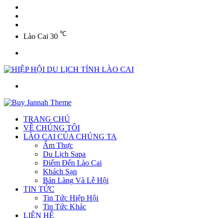
YouTube
Twitter
Facebook
℃
Lào Cai
30
Menu
Tìm
kiếm
TRANG CHỦ
VỀ CHÚNG TÔI
LÀO CAI CỦA CHÚNG TA
Ẩm Thực
Du Lịch Sapa
Điểm Đến Lào Cai
Khách Sạn
Bản Làng Và Lễ Hội
TIN TỨC
Tin Tức Hiệp Hội
Tin Tức Khác
LIÊN HỆ