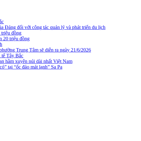
ắc
 Đảng đối với công tác quản lý và phát triển du lịch
 triệu đồng
n 20 triệu đồng
ch
 phường Trung Tâm sẽ diễn ra ngày 21/6/2026
h tế Tây Bắc
n hầm xuyên núi dài nhất Việt Nam
ó” tại “ốc đảo mát lạnh” Sa Pa