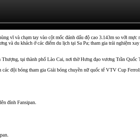
ùng vĩ và chạm tay vào cột mốc đánh dấu độ cao 3.143m so với mực nướ
g và du khách ở các điểm du lịch tại Sa Pa; tham gia trải nghiệm xay
n Thượng, tại thành phố Lào Cai, nơi thờ Hưng đạo vương Trần Quốc 
n các đội bóng tham gia Giải bóng chuyền nữ quốc tế VTV Cup Ferroli 
lên đỉnh Fansipan.
ipan.