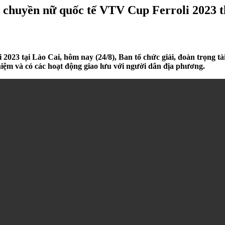
g chuyền nữ quốc tế VTV Cup Ferroli 2023 t
23 tại Lào Cai, hôm nay (24/8), Ban tổ chức giải, đoàn trọng tà
ghiệm và có các hoạt động giao lưu với người dân địa phương.