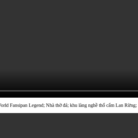
 World Fansipan Legend; Nhà thờ đá; khu làng nghề thổ cẩm Lan Rừng; 