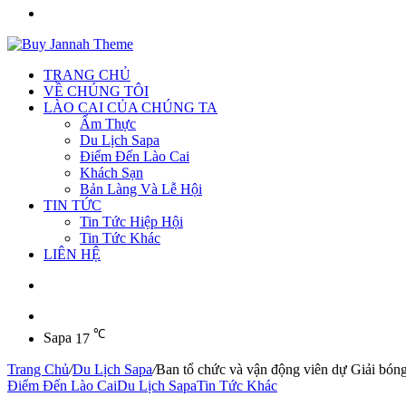
Tìm
kiếm
TRANG CHỦ
VỀ CHÚNG TÔI
LÀO CAI CỦA CHÚNG TA
Ẩm Thực
Du Lịch Sapa
Điểm Đến Lào Cai
Khách Sạn
Bản Làng Và Lễ Hội
TIN TỨC
Tin Tức Hiệp Hội
Tin Tức Khác
LIÊN HỆ
Sidebar
℃
Sapa
17
Trang Chủ
/
Du Lịch Sapa
/
Ban tổ chức và vận động viên dự Giải bón
Điểm Đến Lào Cai
Du Lịch Sapa
Tin Tức Khác