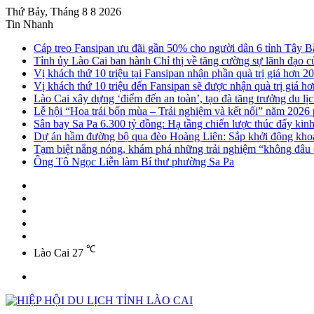
Thứ Bảy, Tháng 8 8 2026
Tin Nhanh
Cáp treo Fansipan ưu đãi gần 50% cho người dân 6 tỉnh Tây B
Tỉnh ủy Lào Cai ban hành Chỉ thị về tăng cường sự lãnh đạo của
Vị khách thứ 10 triệu tại Fansipan nhận phần quà trị giá hơn 20
Vị khách thứ 10 triệu đến Fansipan sẽ được nhận quà trị giá hơ
Lào Cai xây dựng ‘điểm đến an toàn’, tạo đà tăng trưởng du lị
Lễ hội “Hoa trái bốn mùa – Trải nghiệm và kết nối” năm 2026
Sân bay Sa Pa 6.300 tỷ đồng: Hạ tầng chiến lược thúc đẩy kin
Dự án hầm đường bộ qua đèo Hoàng Liên: Sắp khởi động khoa
Tạm biệt nắng nóng, khám phá những trải nghiệm “không đâu c
Ông Tô Ngọc Liễn làm Bí thư phường Sa Pa
Sidebar
Instagram
YouTube
Twitter
Facebook
℃
Lào Cai
27
Menu