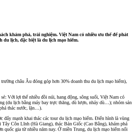
hách khám phá, trải nghiệm. Việt Nam có nhiều ưu thế để phát
 du lịch, đặc biệt là du lịch mạo hiểm.
thị trường châu Âu đóng góp hơn 30% doanh thu du lịch mạo hiểm),
ẻ: Với lợi thế nhiều đồi núi, hang động, sông suối, Việt Nam có
ông (du lịch bằng máy bay trực thăng, dù lượn, nhảy dù…); nhóm sản
 phá thác nước, lặn…).
 đẩy mạnh khai thác các tour du lịch mạo hiểm. Điển hình là vùng
úi Tây Côn Lĩnh (Hà Giang), thác Bản Giốc (Cao Bằng), khám phá
n quốc gia từ nhiều năm nay. Ở miền Trung, du lịch mạo hiểm nổi