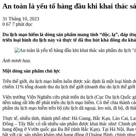
An toàn là yếu tố hàng đầu khi khai thác s
31 Tháng 10, 2023
0
67
7 phút đọc
Du lịch mạo hiểm là dòng sản phẩm mang tính “độc, lạ”, đáp ứn
triển loại hình du lịch này và thực tế đã thu hút khá đông du khá
Ảnh minh họa.
Một dòng sản phẩm chủ lực
Trên thế giới, du lịch mạo hiểm luôn được xác định là một loại hình
chiếm 11% tổng doanh thu du lịch thế giới (doanh thu du lịch thế giới
Viện trưởng Viện Nghiên cứu phát triển du lịch (Cục Du lịch Quốc g
tiềm năng rất lớn để phát triển du lịch mạo hiểm. Có thể chia thàn
phẩm du lịch mạo hiểm trên bộ (du lịch dã ngoại, leo núi, đi bộ, đi
Thực tế, nhiều tỉnh, thành phố như: Hà Giang, Bắc Kạn, Lào Cai, L
Đông – Tây Bắc có rất nhiều sản phẩm được khai thác như: Chinh p
hang động ở Vườn quốc gia Ba Bể (tỉnh Bắc Kạn). Tại Hà Nội, Ban Q
bật với các sản phẩm khám phá hang động ở Quảng Bình, chinh phục 