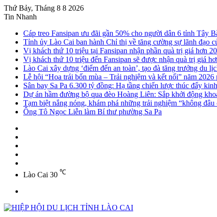
Thứ Bảy, Tháng 8 8 2026
Tin Nhanh
Cáp treo Fansipan ưu đãi gần 50% cho người dân 6 tỉnh Tây B
Tỉnh ủy Lào Cai ban hành Chỉ thị về tăng cường sự lãnh đạo của
Vị khách thứ 10 triệu tại Fansipan nhận phần quà trị giá hơn 20
Vị khách thứ 10 triệu đến Fansipan sẽ được nhận quà trị giá hơ
Lào Cai xây dựng ‘điểm đến an toàn’, tạo đà tăng trưởng du lị
Lễ hội “Hoa trái bốn mùa – Trải nghiệm và kết nối” năm 2026
Sân bay Sa Pa 6.300 tỷ đồng: Hạ tầng chiến lược thúc đẩy kin
Dự án hầm đường bộ qua đèo Hoàng Liên: Sắp khởi động khoa
Tạm biệt nắng nóng, khám phá những trải nghiệm “không đâu c
Ông Tô Ngọc Liễn làm Bí thư phường Sa Pa
Sidebar
Instagram
YouTube
Twitter
Facebook
℃
Lào Cai
30
Menu