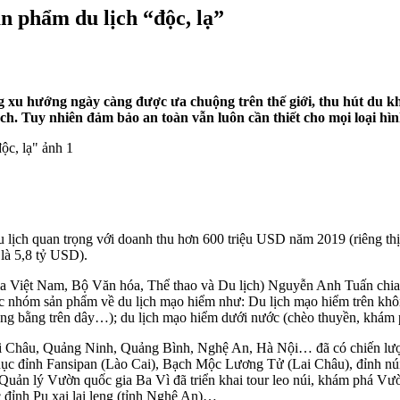
ản phẩm du lịch “độc, lạ”
g xu hướng ngày càng được ưa chuộng trên thế giới, thu hút du k
ch. Tuy nhiên đảm bảo an toàn vẫn luôn cần thiết cho mọi loại hình
 du lịch quan trọng với doanh thu hơn 600 triệu USD năm 2019 (riêng 
 là 5,8 tỷ USD).
ia Việt Nam, Bộ Văn hóa, Thể thao và Du lịch) Nguyễn Anh Tuấn chia s
h các nhóm sản phẩm về du lịch mạo hiểm như: Du lịch mạo hiểm trên kh
 thăng bằng trên dây…); du lịch mạo hiểm dưới nước (chèo thuyền, khám
ai Châu, Quảng Ninh, Quảng Bình, Nghệ An, Hà Nội… đã có chiến lược
hục đỉnh Fansipan (Lào Cai), Bạch Mộc Lương Tử (Lai Châu), đỉnh n
uản lý Vườn quốc gia Ba Vì đã triển khai tour leo núi, khám phá Vườ
đỉnh Pu xai lai leng (tỉnh Nghệ An)…