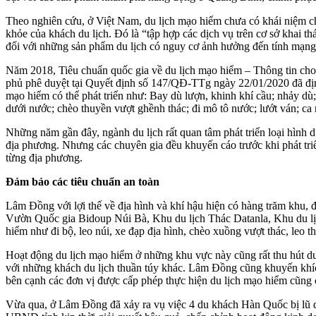
Theo nghiên cứu, ở Việt Nam, du lịch mạo hiểm chưa có khái niệm c
khỏe của khách du lịch. Đó là “tập hợp các dịch vụ trên cơ sở khai t
đối với những sản phẩm du lịch có nguy cơ ảnh hưởng đến tính mạng
Năm 2018, Tiêu chuẩn quốc gia về du lịch mạo hiểm – Thông tin ch
phủ phê duyệt tại Quyết định số 147/QĐ-TTg ngày 22/01/2020 đã địn
mạo hiểm có thể phát triển như: Bay dù lượn, khinh khí cầu; nhảy dù; đu
dưới nước; chèo thuyền vượt ghềnh thác; đi mô tô nước; lướt ván; ca
Những năm gần đây, ngành du lịch rất quan tâm phát triển loại hình 
địa phương. Nhưng các chuyên gia đều khuyến cáo trước khi phát triển
từng địa phương.
Đảm bảo các tiêu chuẩn an toàn
Lâm Đồng với lợi thế về địa hình và khí hậu hiện có hàng trăm khu, 
Vườn Quốc gia Bidoup Núi Bà, Khu du lịch Thác Datanla, Khu du lịch
hiểm như đi bộ, leo núi, xe đạp địa hình, chèo xuồng vượt thác, leo 
Hoạt động du lịch mạo hiểm ở những khu vực này cũng rất thu hút du 
với những khách du lịch thuần túy khác. Lâm Đồng cũng khuyến khích
bên cạnh các đơn vị được cấp phép thực hiện du lịch mạo hiểm cũng 
Vừa qua, ở Lâm Đồng đã xảy ra vụ việc 4 du khách Hàn Quốc bị lũ qu