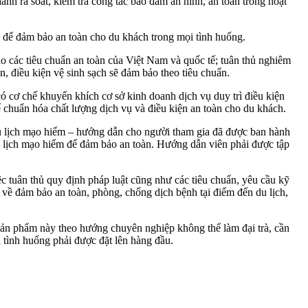
h rà soát, kiểm tra công tác bảo đảm an ninh, an toàn trong hoạt
 để đảm bảo an toàn cho du khách trong mọi tình huống.
 các tiêu chuẩn an toàn của Việt Nam và quốc tế; tuân thủ nghiêm
, điều kiện vệ sinh sạch sẽ đảm bảo theo tiêu chuẩn.
ó cơ chế khuyến khích cơ sở kinh doanh dịch vụ duy trì điều kiện
ể chuẩn hóa chất lượng dịch vụ và điều kiện an toàn cho du khách.
du lịch mạo hiểm – hướng dẫn cho người tham gia đã được ban hành
u lịch mạo hiểm để đảm bảo an toàn. Hướng dẫn viên phải được tập
c tuân thủ quy định pháp luật cũng như các tiêu chuẩn, yêu cầu kỹ
về đảm bảo an toàn, phòng, chống dịch bệnh tại điểm đến du lịch,
 sản phẩm này theo hướng chuyên nghiệp không thể làm đại trà, cần
i tình huống phải được đặt lên hàng đầu.