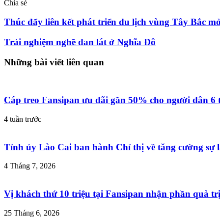
Chia sẻ
Facebook
Twitter
LinkedIn
Skype
Messenger
Messenger
Chia
In
sẻ
Thúc đẩy liên kết phát triển du lịch vùng Tây Bắc m
qua
email
Trải nghiệm nghề đan lát ở Nghĩa Đô
Những bài viết liên quan
Cáp treo Fansipan ưu đãi gần 50% cho người dân 6 
4 tuần trước
Tỉnh ủy Lào Cai ban hành Chỉ thị về tăng cường sự l
4 Tháng 7, 2026
Vị khách thứ 10 triệu tại Fansipan nhận phần quà trị
25 Tháng 6, 2026