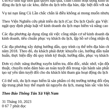
UBND tỉnh kịp thời giải quyết hậu quả, chấn chỉnh hoạt động kinh do
động du lịch tại các khu, điểm du lịch trên địa bàn, đặc biệt đối với 
Vụ tai nạn làng Cù Lần chắc chắn là điều không ai mong muốn nhưng
Theo Viện Nghiên cứu phát triển du lịch (Cục Du lịch Quốc gia Việ
ngặt quy định pháp luật về kinh doanh du lịch mạo hiểm và nâng cao c
Các địa phương áp dụng rộng rãi việc công nhận cơ sở kinh doanh dịc
kinh doanh, tiêu chuẩn phục vụ khách du lịch, lập hồ sơ công nhận đ
Các địa phương xây dựng hướng dẫn, quy trình cụ thể trên địa bàn c
năm 2018. Theo đó, du khách phải được khuyến cáo, hướng dẫn tuân t
huấn, thực hiện đầy đủ quy trình kỹ thuật, hướng dẫn, phục vụ khách 
Đơn vị chức năng thường xuyên kiểm tra, đôn đốc, nhắc nhở, vận độn
thuật, chuyên môn đảm bảo an toàn tuyệt đối trong vận hành sản phẩ
tạo sự yên tâm tuyệt đối cho du khách khi tham gia hoạt động du lị
Có thể nói, du lịch mạo hiểm là sản phẩm có thị trường tương đối r
tập trung phát huy thế mạnh tài nguyên du lịch, mang bản sắc văn hóa
Theo Báo Thông Tấn Xã Việt Nam
31 Tháng 10, 2023
0
67
7 phút đọc