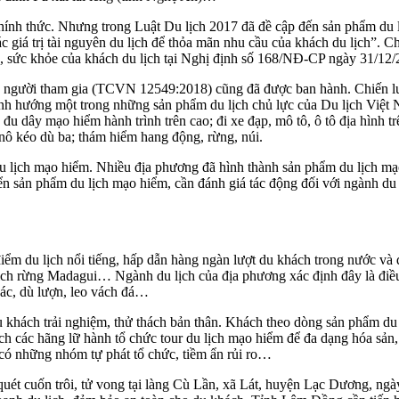
hính thức. Nhưng trong Luật Du lịch 2017 đã đề cập đến sản phẩm du 
hác giá trị tài nguyên du lịch để thỏa mãn nhu cầu của khách du lịch”.
, sức khỏe của khách du lịch tại Nghị định số 168/NĐ-CP ngày 31/12/
o người tham gia (TCVN 12549:2018) cũng đã được ban hành. Chiến l
h hướng một trong những sản phẩm du lịch chủ lực của Du lịch Việt N
 dây mạo hiểm hành trình trên cao; đi xe đạp, mô tô, ô tô địa hình trên 
 nô kéo dù ba; thám hiểm hang động, rừng, núi.
du lịch mạo hiểm. Nhiều địa phương đã hình thành sản phẩm du lịch mạ
 sản phẩm du lịch mạo hiểm, cần đánh giá tác động đối với ngành du lịc
điểm du lịch nổi tiếng, hấp dẫn hàng ngàn lượt du khách trong nước và
 rừng Madagui… Ngành du lịch của địa phương xác định đây là điều kiệ
thác, dù lượn, leo vách đá…
khách trải nghiệm, thử thách bản thân. Khách theo dòng sản phẩm du l
 các hãng lữ hành tổ chức tour du lịch mạo hiểm để đa dạng hóa sản,
có những nhóm tự phát tổ chức, tiềm ẩn rủi ro…
ét cuốn trôi, tử vong tại làng Cù Lần, xã Lát, huyện Lạc Dương, ngà