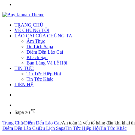
Tìm
kiếm
TRANG CHỦ
VỀ CHÚNG TÔI
LÀO CAI CỦA CHÚNG TA
Ẩm Thực
Du Lịch Sapa
Điểm Đến Lào Cai
Khách Sạn
Bản Làng Và Lễ Hội
TIN TỨC
Tin Tức Hiệp Hội
Tin Tức Khác
LIÊN HỆ
Sidebar
℃
Sapa
20
Trang Chủ
/
Điểm Đến Lào Cai
/
An toàn là yếu tố hàng đầu khi khai th
Điểm Đến Lào Cai
Du Lịch Sapa
Tin Tức Hiệp Hội
Tin Tức Khác