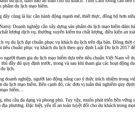
anh du lịch, đảm bảo an toàn cho du khách. Tỉnh Lâm Đồng cần tiến hàn
sản phẩm du lịch mạo hiểm.
 đây cũng là lúc cần hành động mạnh mẽ, thiết thực, đồng bộ hơn nữa
t Nam): Doanh nghiệp cần xây dựng sản phẩm du lịch mạo hiểm đảm bảo
hất lượng dịch vụ, thường xuyên kiểm tra chất lượng, điều kiện an toàn
h vụ du lịch đạt chuẩn phục vụ khách du lịch trên địa bàn. Đồng thời c
ạt tiêu chuẩn phục vụ khách du lịch theo quy định Luật Du lịch 2017 đ
ho người tham gia du lịch mạo hiểm dựa trên tiêu chuẩn Việt Nam về 
hủ đầy đủ quy định trước, trong và sau khi tham gia các hoạt động d
du lịch.
g doanh nghiệp, người lao động nâng cao ý thức trách nhiệm trong việ
m du lịch mạo hiểm. Bên cạnh đó, các đơn vị tuân thủ nghiêm quy định 
ch mạo hiểm…
ộng, nhu cầu đa dạng và phong phú. Tuy vậy, muốn phát triển bền vững
 địa phương. Đặc biệt, yếu tố an toàn tuyệt đối cho du khách trong mọ