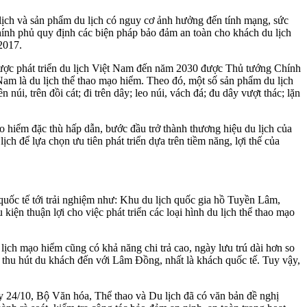
lịch và sản phẩm du lịch có nguy cơ ảnh hưởng đến tính mạng, sức
 Chính phủ quy định các biện pháp bảo đảm an toàn cho khách du lịch
2017.
ược phát triển du lịch Việt Nam đến năm 2030 được Thủ tướng Chính
am là du lịch thể thao mạo hiểm. Theo đó, một số sản phẩm du lịch
núi, trên đồi cát; đi trên dây; leo núi, vách đá; đu dây vượt thác; lặn
o hiểm đặc thù hấp dẫn, bước đầu trở thành thương hiệu du lịch của
h để lựa chọn ưu tiên phát triển dựa trên tiềm năng, lợi thế của
 quốc tế tới trải nghiệm như: Khu du lịch quốc gia hồ Tuyền Lâm,
n thuận lợi cho việc phát triển các loại hình du lịch thể thao mạo
ịch mạo hiểm cũng có khả năng chi trả cao, ngày lưu trú dài hơn so
 thu hút du khách đến với Lâm Đồng, nhất là khách quốc tế. Tuy vậy,
y 24/10, Bộ Văn hóa, Thể thao và Du lịch đã có văn bản đề nghị