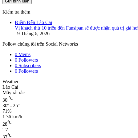
Kiểm tra thêm
Close
Điểm Đến Lào Cai
Vị khách thứ 10 triệu đến Fansipan sẽ được nhận quà trị giá hơ
19 Tháng 6, 2026
Follow chúng tôi trên Social Networks
0
Mems
0
Followers
0
Subscribers
0
Followers
Weather
Lào Cai
Mây rải rác
℃
30
30º - 25º
71%
1.36 km/h
℃
28
T7
℃
37