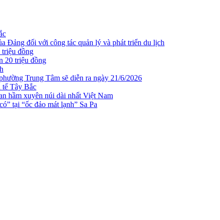
ắc
 Đảng đối với công tác quản lý và phát triển du lịch
 triệu đồng
n 20 triệu đồng
ch
 phường Trung Tâm sẽ diễn ra ngày 21/6/2026
h tế Tây Bắc
n hầm xuyên núi dài nhất Việt Nam
ó” tại “ốc đảo mát lạnh” Sa Pa