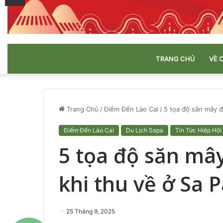
TRANG CHỦ
VỀ 
Trang Chủ
/
Điểm Đến Lào Cai
/
5 tọa độ săn mây đ
Điểm Đến Lào Cai
Du Lịch Sapa
Tin Tức Hiệp Hội
5 tọa độ săn mâ
khi thu về ở Sa 
25 Tháng 9, 2025