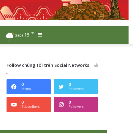
℃
18
Sidebar
Sapa
Follow chúng tôi trên Social Networks
0
0
Mems
Followers
0
0
Subscribers
Followers