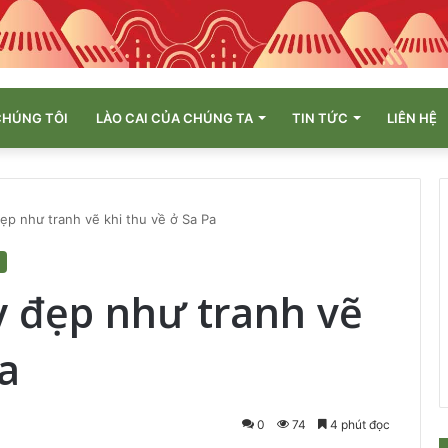
CHÚNG TÔI
LÀO CAI CỦA CHÚNG TA
TIN TỨC
LIÊN HỆ
ẹp như tranh vẽ khi thu về ở Sa Pa
y đẹp như tranh vẽ
Pa
0
74
4 phút đọc