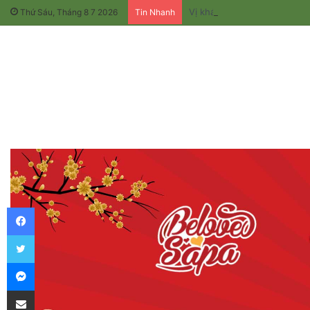
Vị khách thứ 10 triệu tại Fa
Thứ Sáu, Tháng 8 7 2026
Tin Nhanh
Facebook
Twitter
Messenger
Chia sẻ qua email