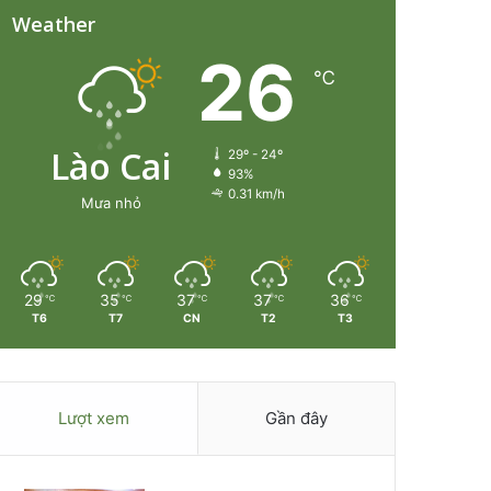
Weather
26
℃
Lào Cai
29º - 24º
93%
0.31 km/h
Mưa nhỏ
29
35
37
37
36
℃
℃
℃
℃
℃
T6
T7
CN
T2
T3
Lượt xem
Gần đây