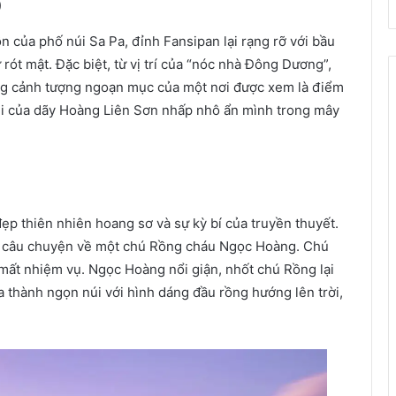
)
n của phố núi Sa Pa, đỉnh Fansipan lại rạng rỡ với bầu
rót mật. Đặc biệt, từ vị trí của “nóc nhà Đông Dương”,
g cảnh tượng ngoạn mục của một nơi được xem là điểm
núi của dãy Hoàng Liên Sơn nhấp nhô ẩn mình trong mây
ẹp thiên nhiên hoang sơ và sự kỳ bí của truyền thuyết.
ới câu chuyện về một chú Rồng cháu Ngọc Hoàng. Chú
mất nhiệm vụ. Ngọc Hoàng nổi giận, nhốt chú Rồng lại
a thành ngọn núi với hình dáng đầu rồng hướng lên trời,