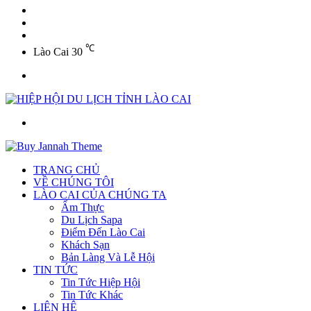
YouTube
Twitter
Facebook
℃
Lào Cai
30
Menu
Tìm
kiếm
TRANG CHỦ
VỀ CHÚNG TÔI
LÀO CAI CỦA CHÚNG TA
Ẩm Thực
Du Lịch Sapa
Điểm Đến Lào Cai
Khách Sạn
Bản Làng Và Lễ Hội
TIN TỨC
Tin Tức Hiệp Hội
Tin Tức Khác
LIÊN HỆ