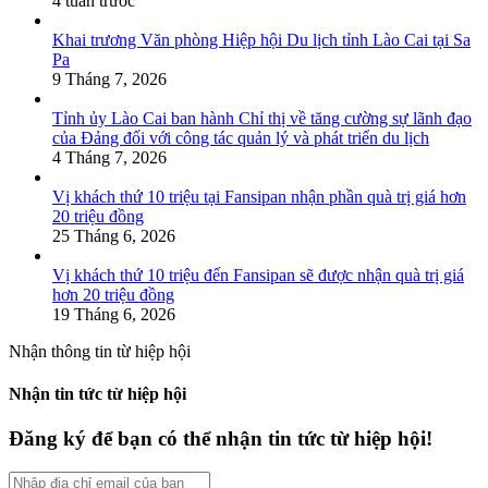
4 tuần trước
Khai trương Văn phòng Hiệp hội Du lịch tỉnh Lào Cai tại Sa
Pa
9 Tháng 7, 2026
Tỉnh ủy Lào Cai ban hành Chỉ thị về tăng cường sự lãnh đạo
của Đảng đối với công tác quản lý và phát triển du lịch
4 Tháng 7, 2026
Vị khách thứ 10 triệu tại Fansipan nhận phần quà trị giá hơn
20 triệu đồng
25 Tháng 6, 2026
Vị khách thứ 10 triệu đến Fansipan sẽ được nhận quà trị giá
hơn 20 triệu đồng
19 Tháng 6, 2026
Nhận thông tin từ hiệp hội
Nhận tin tức từ hiệp hội
Đăng ký để bạn có thể nhận tin tức từ hiệp hội!
Nhập