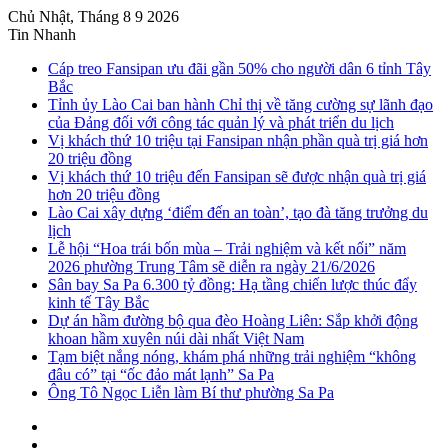
Chủ Nhật, Tháng 8 9 2026
Tin Nhanh
Cáp treo Fansipan ưu đãi gần 50% cho người dân 6 tỉnh Tây
Bắc
Tỉnh ủy Lào Cai ban hành Chỉ thị về tăng cường sự lãnh đạo
của Đảng đối với công tác quản lý và phát triển du lịch
Vị khách thứ 10 triệu tại Fansipan nhận phần quà trị giá hơn
20 triệu đồng
Vị khách thứ 10 triệu đến Fansipan sẽ được nhận quà trị giá
hơn 20 triệu đồng
Lào Cai xây dựng ‘điểm đến an toàn’, tạo đà tăng trưởng du
lịch
Lễ hội “Hoa trái bốn mùa – Trải nghiệm và kết nối” năm
2026 phường Trung Tâm sẽ diễn ra ngày 21/6/2026
Sân bay Sa Pa 6.300 tỷ đồng: Hạ tầng chiến lược thúc đẩy
kinh tế Tây Bắc
Dự án hầm đường bộ qua đèo Hoàng Liên: Sắp khởi động
khoan hầm xuyên núi dài nhất Việt Nam
Tạm biệt nắng nóng, khám phá những trải nghiệm “không
đâu có” tại “ốc đảo mát lạnh” Sa Pa
Ông Tô Ngọc Liễn làm Bí thư phường Sa Pa
Sidebar
Instagram