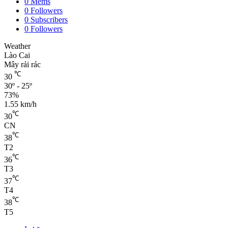
0
Mems
0
Followers
0
Subscribers
0
Followers
Weather
Lào Cai
Mây rải rác
℃
30
30º - 25º
73%
1.55 km/h
℃
30
CN
℃
38
T2
℃
36
T3
℃
37
T4
℃
38
T5