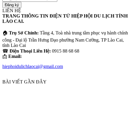
địa
chỉ
LIÊN HỆ
email
TRANG THÔNG TIN ĐIỆN TỬ HIỆP HỘI DU LỊCH TỈNH
của
LÀO CAI.
bạn
🏠
Trụ Sở Chính:
Tầng 4, Toà nhà trung tâm phục vụ hành chính
công - Đại lộ Trần Hưng Đạo phường Nam Cường, TP Lào Cai,
tỉnh Lào Cai
☎
Điện Thoại Liên Hệ:
0915 88 68 68
📩
Email:
hiephoidulichlaocai@gmail.com
BÀI VIẾT GẦN ĐÂY