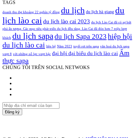
TAGS
du
du lịch
du lịch hà giang
doanh thu đạt khoảng 22 nghìn tỷ đồng
lịch lào cai
du lịch lào cai 2023
du lịch Lào Cai đã có sự bứt
phá ấn tượng. Các mục tiêu phát triển du lịch đều tăng. Lào Cai đã đón hơn 7 triệu lượt
du lịch sapa
hiệp hội
du lịch Sapa 2023
khách
du lịch lào cai
liên hệ
Năm 2023
tuyết rơi trên sapa
văn hoá du lịch sapa
Ẩm
đại hội đại biểu du lịch lào cai
vượt 8
với những nỗ lực vượt bậc
thực sapa
CHÚNG TÔI TRÊN SOCIAL NETWOKS
Facebook
Twitter
YouTube
Instagram
Nhập
địa
chỉ
email
của
bạn