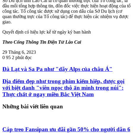
Sở Du lịch tỉnh Lào Cai là cơ quan thường trực của Tổ công tác, là
đầu mối tổng hợp thông tin, đôn đốc việc thực hiện hoạt động của tổ
công tác. Tổ công tác được sử dụng con dấu của Sở Du lịch (cơ
quan thường trực của Tổ công tác) để thực hiện các nhiệm vụ được
giao.
Quyết định có hiệu lực kể từ ngày ký ban hành
Theo Cổng Thông Tin Điện Tử Lào Cai
29 Tháng 6, 2023
0
95
2 phút đọc
Đà Lạt và Sa Pa như "dãy Alps của châu Á"
Địa điểm đẹp như trong phim kiếm hiệp, được gọi
với biệt danh "viên ngọc thô ẩn mình trong núi":
Thực chất ở ngay miền Bắc Việt Nam
Những bài viết liên quan
Cáp treo Fansipan ưu đãi gần 50% cho người dân 6