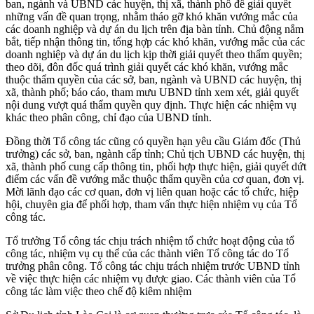
ban, ngành và UBND các huyện, thị xã, thành phố để giải quyết
những vấn đề quan trọng, nhằm tháo gỡ khó khăn vướng mắc của
các doanh nghiệp và dự án du lịch trên địa bàn tỉnh. Chủ động nắm
bắt, tiếp nhận thông tin, tổng hợp các khó khăn, vướng mắc của các
doanh nghiệp và dự án du lịch kịp thời giải quyết theo thẩm quyền;
theo dõi, đôn đốc quá trình giải quyết các khó khăn, vướng mắc
thuộc thẩm quyền của các sở, ban, ngành và UBND các huyện, thị
xã, thành phố; báo cáo, tham mưu UBND tỉnh xem xét, giải quyết
nội dung vượt quá thẩm quyền quy định. Thực hiện các nhiệm vụ
khác theo phân công, chỉ đạo của UBND tỉnh.
Đồng thời Tổ công tác cũng có quyền hạn yêu cầu Giám đốc (Thủ
trưởng) các sở, ban, ngành cấp tỉnh; Chủ tịch UBND các huyện, thị
xã, thành phố cung cấp thông tin, phối hợp thực hiện, giải quyết dứt
điểm các vấn đề vướng mắc thuộc thẩm quyền của cơ quan, đơn vị.
Mời lãnh đạo các cơ quan, đơn vị liên quan hoặc các tổ chức, hiệp
hội, chuyên gia để phối hợp, tham vấn thực hiện nhiệm vụ của Tổ
công tác.
Tổ trưởng Tổ công tác chịu trách nhiệm tổ chức hoạt động của tổ
công tác, nhiệm vụ cụ thể của các thành viên Tổ công tác do Tổ
trưởng phân công. Tổ công tác chịu trách nhiệm trước UBND tỉnh
về việc thực hiện các nhiệm vụ được giao. Các thành viên của Tổ
công tác làm việc theo chế độ kiêm nhiệm